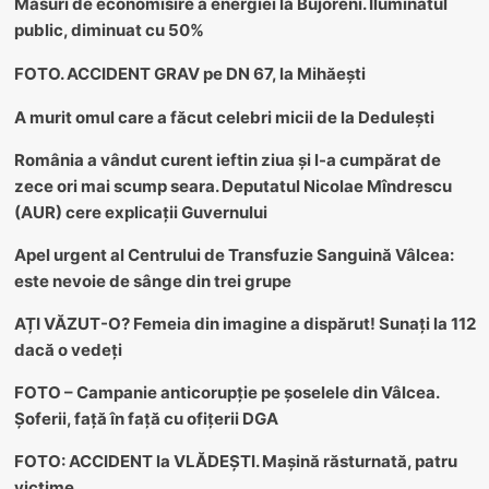
Măsuri de economisire a energiei la Bujoreni. Iluminatul
public, diminuat cu 50%
FOTO. ACCIDENT GRAV pe DN 67, la Mihăești
A murit omul care a făcut celebri micii de la Dedulești
România a vândut curent ieftin ziua și l-a cumpărat de
zece ori mai scump seara. Deputatul Nicolae Mîndrescu
(AUR) cere explicații Guvernului
Apel urgent al Centrului de Transfuzie Sanguină Vâlcea:
este nevoie de sânge din trei grupe
AȚI VĂZUT-O? Femeia din imagine a dispărut! Sunați la 112
dacă o vedeți
FOTO – Campanie anticorupție pe șoselele din Vâlcea.
Șoferii, față în față cu ofițerii DGA
FOTO: ACCIDENT la VLĂDEȘTI. Mașină răsturnată, patru
victime