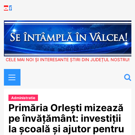
Skip
Youtube
Facebook
to
content
CELE MAI NOI ȘI INTERESANTE ȘTIRI DIN JUDEȚUL NOSTRU!
Primary
Menu
Administratie
Primăria Orlești mizează
pe învățământ: investiții
la școală și ajutor pentru