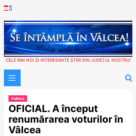
Skip
Youtube
Facebook
to
content
CELE MAI NOI ȘI INTERESANTE ȘTIRI DIN JUDEȚUL NOSTRU!
Primary
Menu
Politică
OFICIAL. A început
renumărarea voturilor în
Vâlcea