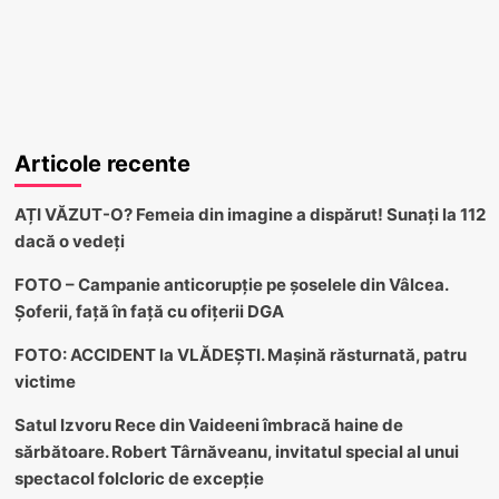
Articole recente
AȚI VĂZUT-O? Femeia din imagine a dispărut! Sunați la 112
dacă o vedeți
FOTO – Campanie anticorupție pe șoselele din Vâlcea.
Șoferii, față în față cu ofițerii DGA
FOTO: ACCIDENT la VLĂDEȘTI. Mașină răsturnată, patru
victime
Satul Izvoru Rece din Vaideeni îmbracă haine de
sărbătoare. Robert Târnăveanu, invitatul special al unui
spectacol folcloric de excepție