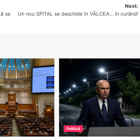
Next:
tă se
Un nou SPITAL se deschide în VÂLCEA… în curând!
Politică