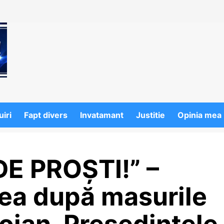
iri
Fapt divers
Invatamant
Justitie
Opinia mea
DE PROȘTI!” –
cea după masurile
ojan. Președintele