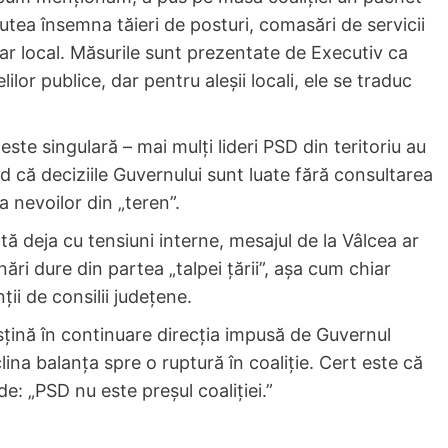
tea însemna tăieri de posturi, comasări de servicii
tar local. Măsurile sunt prezentate de Executiv ca
ilor publice, dar pentru aleșii locali, ele se traduc
te singulară – mai mulți lideri PSD din teritoriu au
d că deciziile Guvernului sunt luate fără consultarea
 a nevoilor din „teren”.
tă deja cu tensiuni interne, mesajul de la Vâlcea ar
nări dure din partea „talpei țării”, așa cum chiar
ii de consilii județene.
ină în continuare direcția impusă de Guvernul
lina balanța spre o ruptură în coaliție. Cert este că
e: „PSD nu este preșul coaliției.”