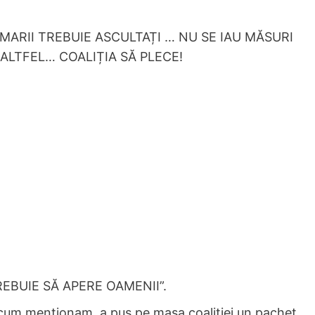
MARII TREBUIE ASCULTAȚI … NU SE IAU MĂSURI
 ALTFEL… COALIȚIA SĂ PLECE!
EBUIE SĂ APERE OAMENII”.
a cum menționam, a pus pe masa coaliției un pachet