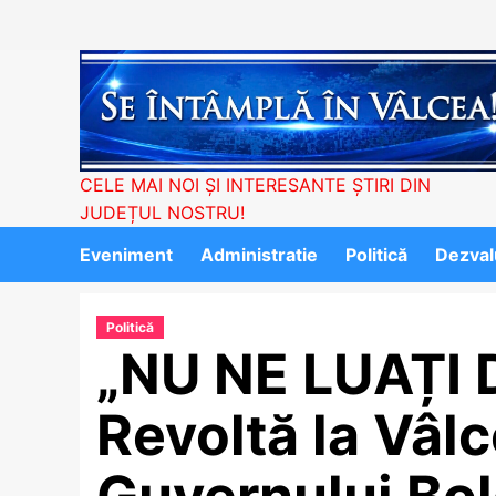
Skip
to
content
CELE MAI NOI ȘI INTERESANTE ȘTIRI DIN
JUDEȚUL NOSTRU!
Eveniment
Administratie
Politică
Dezvalu
Politică
„NU NE LUAȚI 
Revoltă la Vâl
Guvernului Bol