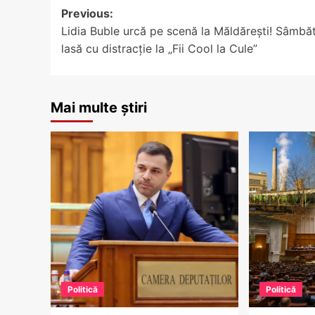
Post
Previous:
Lidia Buble urcă pe scenă la Măldărești! Sâmbă
navigation
lasă cu distracție la „Fii Cool la Cule”
Mai multe știri
Politică
Politică