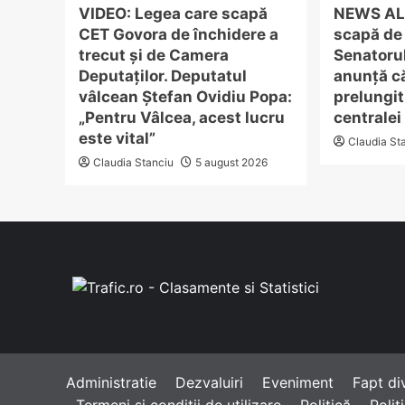
VIDEO: Legea care scapă
NEWS AL
CET Govora de închidere a
scapă de 
trecut și de Camera
Senatoru
Deputaților. Deputatul
anunță c
vâlcean Ștefan Ovidiu Popa:
prelungit
„Pentru Vâlcea, acest lucru
centralei
este vital”
Claudia St
Claudia Stanciu
5 august 2026
Administratie
Dezvaluiri
Eveniment
Fapt di
Termeni și condiții de utilizare
Politică
Polit