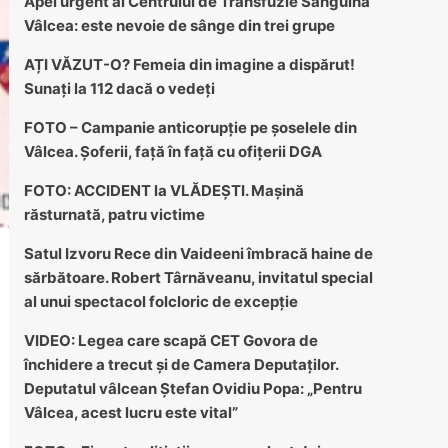
Apel urgent al Centrului de Transfuzie Sanguină
Vâlcea: este nevoie de sânge din trei grupe
AȚI VĂZUT-O? Femeia din imagine a dispărut!
Sunați la 112 dacă o vedeți
FOTO – Campanie anticorupție pe șoselele din
Vâlcea. Șoferii, față în față cu ofițerii DGA
FOTO: ACCIDENT la VLĂDEȘTI. Mașină
răsturnată, patru victime
Satul Izvoru Rece din Vaideeni îmbracă haine de
sărbătoare. Robert Târnăveanu, invitatul special
al unui spectacol folcloric de excepție
VIDEO: Legea care scapă CET Govora de
închidere a trecut și de Camera Deputaților.
Deputatul vâlcean Ștefan Ovidiu Popa: „Pentru
Vâlcea, acest lucru este vital”