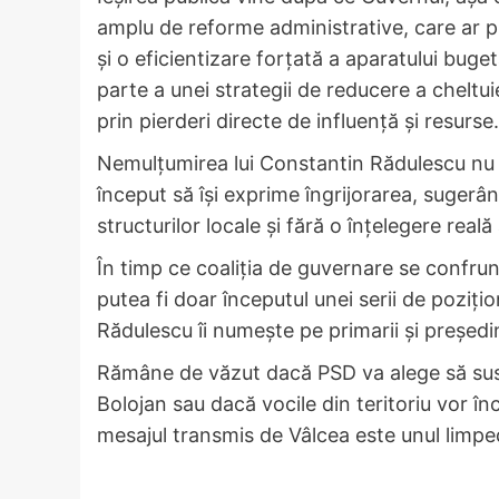
amplu de reforme administrative, care ar pu
și o eficientizare forțată a aparatului buge
parte a unei strategii de reducere a cheltuiel
prin pierderi directe de influență și resurse.
Nemulțumirea lui Constantin Rădulescu nu es
început să își exprime îngrijorarea, sugerân
structurilor locale și fără o înțelegere reală
În timp ce coaliția de guvernare se confrun
putea fi doar începutul unei serii de pozițio
Rădulescu îi numește pe primarii și președinț
Rămâne de văzut dacă PSD va alege să susț
Bolojan sau dacă vocile din teritoriu vor înc
mesajul transmis de Vâlcea este unul limped