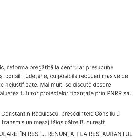
blic, reforma pregătită la centru ar presupune
i consilii județene, cu posibile reduceri masive de
e nejustificate. Mai mult, se discută despre
evaluarea tuturor proiectelor finanțate prin PNRR sau
e Constantin Rădulescu, președintele Consiliului
a transmis un mesaj tăios către București:
RULARE! ÎN REST… RENUNȚAȚI LA RESTAURANTUL