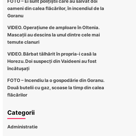
FOTO – Ei sunt polițiștii care au salvat doi
oameni din calea flăcărilor, în incendiul de la
Goranu
VIDEO. Operațiune de amploare în Oltenia.
Mascații au descins la unul dintre cele mai
temute clanuri
VIDEO. Bărbat tâlhărit în propria-i casă la
Horezu. Doi suspecți din Vaideeni au fost
încătușați
FOTO – Incendiu la o gospodărie din Goranu.
Două butelii cu gaz, scoase la timp din calea
flăcărilor
Categorii
Administratie