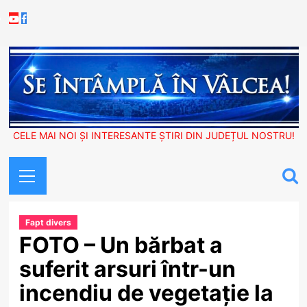
Skip
Youtube
Facebook
to
content
CELE MAI NOI ȘI INTERESANTE ȘTIRI DIN JUDEȚUL NOSTRU!
Primary
Menu
Fapt divers
FOTO – Un bărbat a
suferit arsuri într-un
incendiu de vegetație la