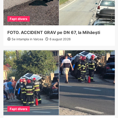
Fapt divers
FOTO. ACCIDENT GRAV pe DN 67, la Mihăești
Se intampla in Valcea
6 august 2026
Fapt divers