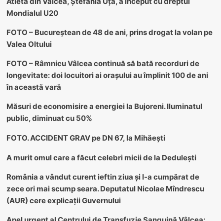
Atleta din Vâlcea, Ștefania Uță, a început cu dreptul
Mondialul U20
FOTO – Bucureștean de 48 de ani, prins drogat la volan pe
Valea Oltului
FOTO – Râmnicu Vâlcea continuă să bată recorduri de
longevitate: doi locuitori ai orașului au împlinit 100 de ani
în această vară
Măsuri de economisire a energiei la Bujoreni. Iluminatul
public, diminuat cu 50%
FOTO. ACCIDENT GRAV pe DN 67, la Mihăești
A murit omul care a făcut celebri micii de la Dedulești
România a vândut curent ieftin ziua și l-a cumpărat de
zece ori mai scump seara. Deputatul Nicolae Mîndrescu
(AUR) cere explicații Guvernului
Apel urgent al Centrului de Transfuzie Sanguină Vâlcea: