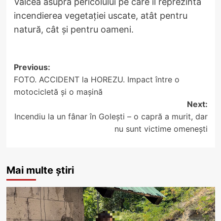
Vâlcea asupra pericolului pe care îl reprezintă
incendierea vegetației uscate, atât pentru
natură, cât și pentru oameni.
Post
Previous:
FOTO. ACCIDENT la HOREZU. Impact între o
navigation
motocicletă și o mașină
Next:
Incendiu la un fânar în Golești – o capră a murit, dar
nu sunt victime omenești
Mai multe știri