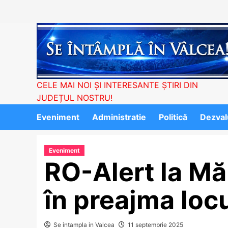
Skip
to
content
CELE MAI NOI ȘI INTERESANTE ȘTIRI DIN
JUDEȚUL NOSTRU!
Eveniment
Administratie
Politică
Dezvalu
Eveniment
RO-Alert la Mă
în preajma locu
Se intampla in Valcea
11 septembrie 2025