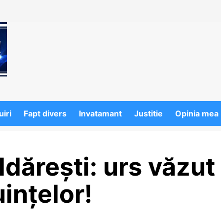
iri
Fapt divers
Invatamant
Justitie
Opinia mea
ldărești: urs văzut
ințelor!