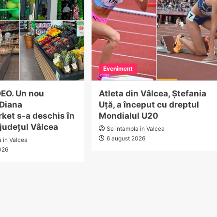
Eveniment
EO. Un nou
Atleta din Vâlcea, Ștefania
Diana
Uță, a început cu dreptul
ket s-a deschis în
Mondialul U20
 județul Vâlcea
Se intampla in Valcea
6 august 2026
a in Valcea
026