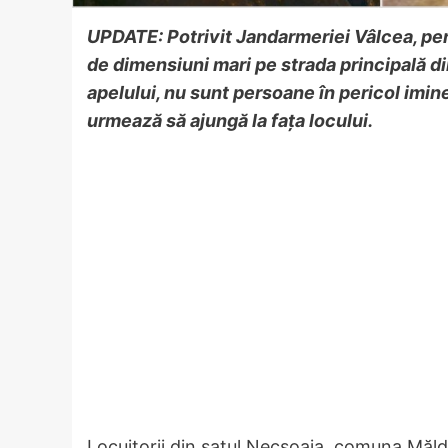
UPDATE: Potrivit Jandarmeriei Vâlcea, per
de dimensiuni mari pe strada principală di
apelului, nu sunt persoane în pericol imin
urmează să ajungă la fața locului.
Locuitorii din satul Necșoaia, comuna Măldă