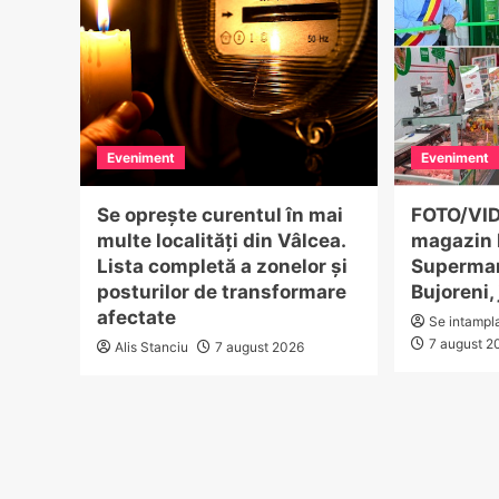
Eveniment
Eveniment
Se oprește curentul în mai
FOTO/VID
multe localități din Vâlcea.
magazin 
Lista completă a zonelor și
Supermar
posturilor de transformare
Bujoreni,
afectate
Se intampl
7 august 2
Alis Stanciu
7 august 2026