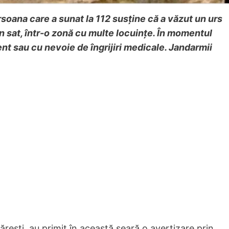
soana care a sunat la 112 susține că a văzut un urs
n sat, într-o zonă cu multe locuințe. În momentul
ent sau cu nevoie de îngrijiri medicale. Jandarmii
rești, au primit în această seară o avertizare prin