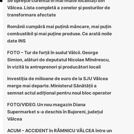
Se oprește curentul în mai multe localități din
Vâlcea. Lista completă a zonelor și posturilor de
transformare afectate
Românii cumpără mai puțină mâncare, mai puțin
combustibil și mai puține produse. Ce arată noile
date INS
FOTO – Tur de forță în sudul Vâlcii. George
Simion, alături de deputatul Nicolae Mîndrescu,
în vizită la antreprenori și producători locali
Investiția de milioane de euro de la SJU Vâlcea
merge mai departe. Ministerul Sănătății a
semnat actul adițional pentru noul bloc operator
FOTO/VIDEO. Un nou magazin Diana
Supermarket s-a deschis în Bujoreni, județul
Vâlcea
ACUM – ACCIDENT în RÂMNICU VÂLCEA între un