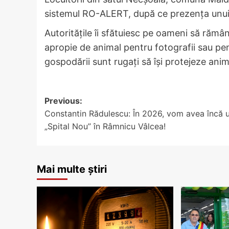
sistemul RO-ALERT, după ce prezența unui u
Autoritățile îi sfătuiesc pe oameni să rămân
apropie de animal pentru fotografii sau pen
gospodării sunt rugați să își protejeze anima
Post
Previous:
Constantin Rădulescu: În 2026, vom avea încă 
navigation
„Spital Nou” în Râmnicu Vâlcea!
Mai multe știri