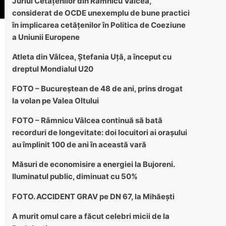
Juriul Cetățenilor din Râmnicu Vâlcea,
considerat de OCDE unexemplu de bune practici
în implicarea cetățenilor în Politica de Coeziune
a Uniunii Europene
Atleta din Vâlcea, Ștefania Uță, a început cu
dreptul Mondialul U20
FOTO – Bucureștean de 48 de ani, prins drogat
la volan pe Valea Oltului
FOTO – Râmnicu Vâlcea continuă să bată
recorduri de longevitate: doi locuitori ai orașului
au împlinit 100 de ani în această vară
Măsuri de economisire a energiei la Bujoreni.
Iluminatul public, diminuat cu 50%
FOTO. ACCIDENT GRAV pe DN 67, la Mihăești
A murit omul care a făcut celebri micii de la