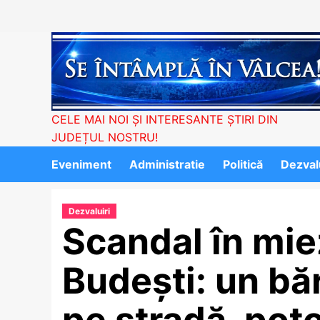
Skip
to
content
CELE MAI NOI ȘI INTERESANTE ȘTIRI DIN
JUDEȚUL NOSTRU!
Eveniment
Administratie
Politică
Dezvalu
Dezvaluiri
Scandal în mie
Budești: un bă
pe stradă, potol