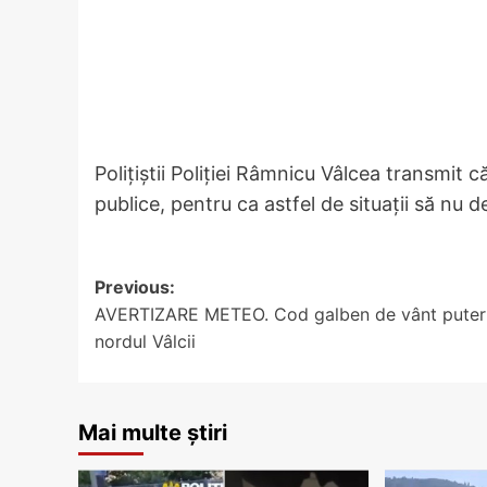
Polițiștii Poliției Râmnicu Vâlcea transmit 
publice, pentru ca astfel de situații să nu 
Post
Previous:
AVERTIZARE METEO. Cod galben de vânt putern
navigation
nordul Vâlcii
Mai multe știri