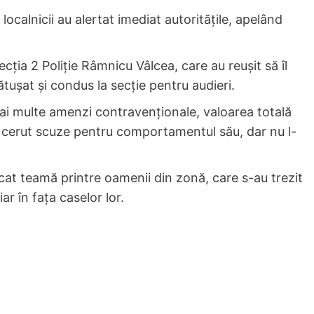
localnicii au alertat imediat autoritățile, apelând
 Secția 2 Poliție Râmnicu Vâlcea, care au reușit să îl
tușat și condus la secție pentru audieri.
 mai multe amenzi contravenționale, valoarea totală
i-a cerut scuze pentru comportamentul său, dar nu l-
cat teamă printre oamenii din zonă, care s-au trezit
ar în fața caselor lor.