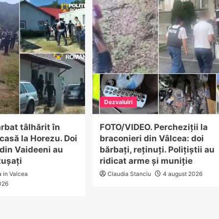
Dezvaluiri
rbat tâlhărit în
FOTO/VIDEO. Percheziții la
 casă la Horezu. Doi
braconieri din Vâlcea: doi
din Vaideeni au
bărbați, reținuți. Polițiștii au
tușați
ridicat arme și muniție
a in Valcea
Claudia Stanciu
4 august 2026
026