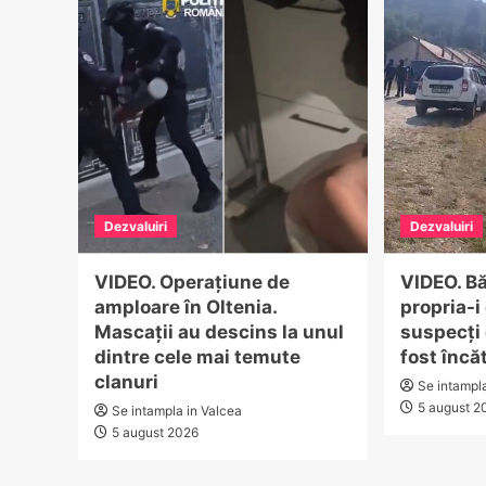
Dezvaluiri
Dezvaluiri
VIDEO. Operațiune de
VIDEO. Bă
amploare în Oltenia.
propria-i
Mascații au descins la unul
suspecți 
dintre cele mai temute
fost încă
clanuri
Se intampl
5 august 2
Se intampla in Valcea
5 august 2026