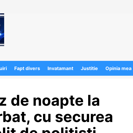
iri
Fapt divers
Invatamant
Justitie
Opinia mea
z de noapte la
rbat, cu securea
it de polițiști