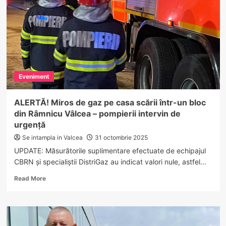
a
dispărut
din
Râmnicu
Vâlcea
Eveniment
ALERTĂ! Miros de gaz pe casa scării într-un bloc
din Râmnicu Vâlcea – pompierii intervin de
urgență
Se intampla in Valcea
31 octombrie 2025
UPDATE: Măsurătorile suplimentare efectuate de echipajul
CBRN și specialiștii DistriGaz au indicat valori nule, astfel...
Read
Read More
more
about
ALERTĂ!
Miros
de