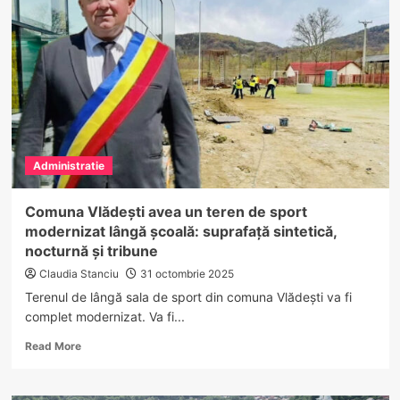
gaz
pe
casa
scării
într-
un
bloc
din
Râmnicu
Administratie
Vâlcea
–
pompierii
Comuna Vlădești avea un teren de sport
intervin
modernizat lângă școală: suprafață sintetică,
de
nocturnă și tribune
urgență
Claudia Stanciu
31 octombrie 2025
Terenul de lângă sala de sport din comuna Vlădești va fi
complet modernizat. Va fi...
Read
Read More
more
about
Comuna