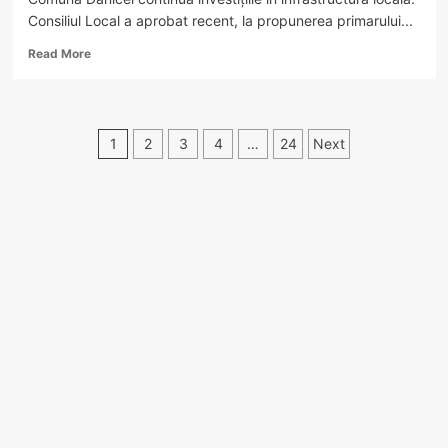
Consiliul Local a aprobat recent, la propunerea primarului...
Read
Read More
more
about
Nouă
investiție
Paginație
1
2
3
4
…
24
Next
în
Dănicei:
articole
Alee
pietonală
spre
căminul
cultural
din
satul
Bădeni