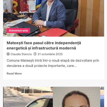
bază
sportivă
nouă
și
planuri
pentru
Administratie
vestiare
moderne
Mateești face pasul către independență
energetică și infrastructură modernă
Claudia Stanciu
31 octombrie 2025
Comuna Mateești intră într-o nouă etapă de dezvoltare prin
derularea a două proiecte importante, care...
Read
Read More
more
about
Mateești
face
pasul
către
independență