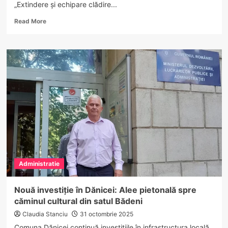
„Extindere și echipare clădire...
Read
Read More
more
about
Grădinița
cu
program
prelungit
din
Călimănești
va
fi
extinsă
și
modernizată.
Investiție
Administratie
de
peste
7,3
Nouă investiție în Dănicei: Alee pietonală spre
milioane
căminul cultural din satul Bădeni
de
lei
Claudia Stanciu
31 octombrie 2025
Comuna Dănicei continuă investițiile în infrastructura locală.