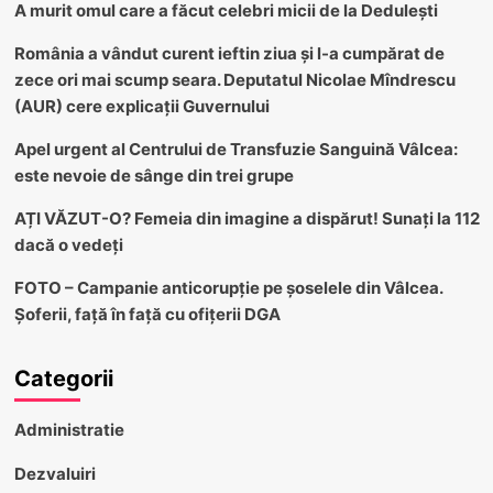
A murit omul care a făcut celebri micii de la Dedulești
România a vândut curent ieftin ziua și l-a cumpărat de
zece ori mai scump seara. Deputatul Nicolae Mîndrescu
(AUR) cere explicații Guvernului
Apel urgent al Centrului de Transfuzie Sanguină Vâlcea:
este nevoie de sânge din trei grupe
AȚI VĂZUT-O? Femeia din imagine a dispărut! Sunați la 112
dacă o vedeți
FOTO – Campanie anticorupție pe șoselele din Vâlcea.
Șoferii, față în față cu ofițerii DGA
Categorii
Administratie
Dezvaluiri