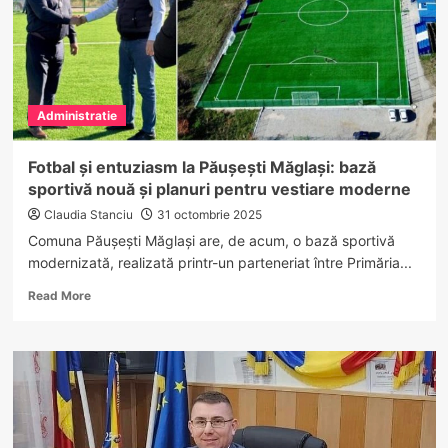
Administratie
Fotbal și entuziasm la Păușești Măglași: bază
sportivă nouă și planuri pentru vestiare moderne
Claudia Stanciu
31 octombrie 2025
Comuna Păușești Măglași are, de acum, o bază sportivă
modernizată, realizată printr-un parteneriat între Primăria...
Read
Read More
more
about
Fotbal
și
entuziasm
la
Păușești
Măglași: