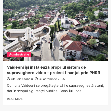
Vlădești
avea
un
teren
de
sport
modernizat
lângă
școală:
suprafață
sintetică,
Administratie
nocturnă
și
tribune
Vaideeni își instalează propriul sistem de
supraveghere video – proiect finanțat prin PNRR
Claudia Stanciu
31 octombrie 2025
Comuna Vaideeni se pregătește să fie supravegheată atent,
dar în scopul siguranței publice. Consiliul Local...
Read
Read More
more
about