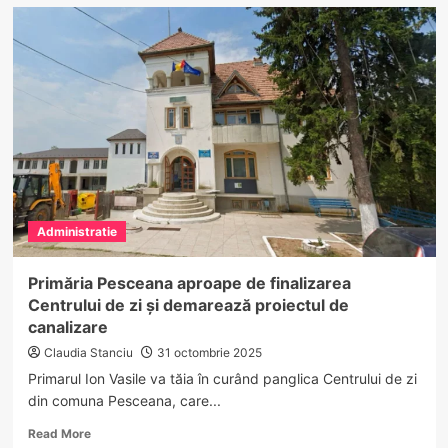
Vaideeni
își
instalează
propriul
sistem
de
supraveghere
video
–
proiect
finanțat
prin
Administratie
PNRR
Primăria Pesceana aproape de finalizarea
Centrului de zi și demarează proiectul de
canalizare
Claudia Stanciu
31 octombrie 2025
Primarul Ion Vasile va tăia în curând panglica Centrului de zi
din comuna Pesceana, care...
Read
Read More