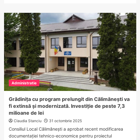
more
about
Primăria
Pesceana
aproape
de
finalizarea
Centrului
de
zi
și
demarează
proiectul
de
Administratie
canalizare
Grădinița cu program prelungit din Călimănești va
fi extinsă și modernizată. Investiție de peste 7,3
milioane de lei
Claudia Stanciu
31 octombrie 2025
Consiliul Local Călimănești a aprobat recent modificarea
documentației tehnico-economice pentru proiectul