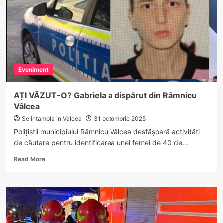
energetică
și
infrastructură
modernă
Eveniment
AȚI VĂZUT-O? Gabriela a dispărut din Râmnicu
Vâlcea
Se intampla in Valcea
31 octombrie 2025
Polițiștii municipiului Râmnicu Vâlcea desfășoară activități
de căutare pentru identificarea unei femei de 40 de...
Read
Read More
more
about
AȚI
VĂZUT-
O?
Gabriela