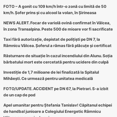
FOTO – A gonit cu 109 km/h într-o zonă cu limită de 50
km/h. Șofer prins și cu alcool la volan, în Șirineasa
NEWS ALERT. Focar de variolă ovină confirmat în Vâlcea,
în zona Transalpina. Peste 500 de mioare vor fi sacrificate
Taxi fără autorizație, depistat de polițiști pe DN 7, la
Râmnicu Vâlcea. Șoferul a rămas fără plăcuțe și certificat
Răsturnare de situație în cazul incendiului din Alunu. Soția
bărbatului mort este cercetată pentru ucidere din culpă
Investiție de 1,7 milioane de lei finalizată la Spitalul
Mihăești. Ce urmează pentru unitatea medicală
FOTO/UPDATE. ACCIDENT pe DN 67, la Pietrari. S-a izbit
de un cap de pod
Apel umanitar pentru Ștefania Tanislav! Căpitanul echipei
de handbal junioare a Colegiului Energetic Râmnicu