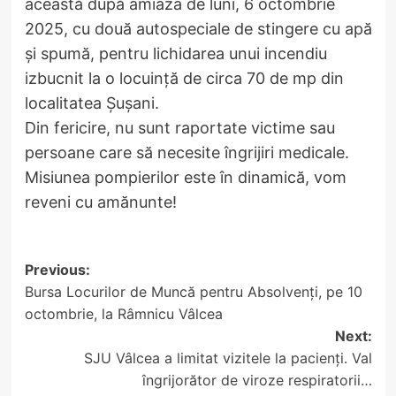
această după amiaza de luni, 6 octombrie
2025, cu două autospeciale de stingere cu apă
și spumă, pentru lichidarea unui incendiu
izbucnit la o locuință de circa 70 de mp din
localitatea Șușani.
Din fericire, nu sunt raportate victime sau
persoane care să necesite îngrijiri medicale.
Misiunea pompierilor este în dinamică, vom
reveni cu amănunte!
Post
Previous:
Bursa Locurilor de Muncă pentru Absolvenți, pe 10
navigation
octombrie, la Râmnicu Vâlcea
Next:
SJU Vâlcea a limitat vizitele la pacienți. Val
îngrijorător de viroze respiratorii…