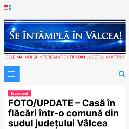
Skip
Youtube
Facebook
to
content
CELE MAI NOI ȘI INTERESANTE ȘTIRI DIN JUDEȚUL NOSTRU!
Primary
Menu
Eveniment
FOTO/UPDATE – Casă în
flăcări într-o comună din
sudul județului Vâlcea