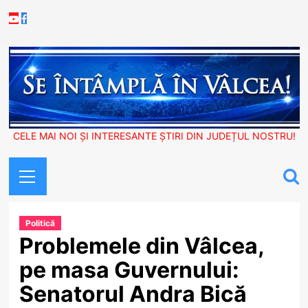
Skip
Youtube
Facebook
to
content
CELE MAI NOI ȘI INTERESANTE ȘTIRI DIN JUDEȚUL NOSTRU!
Primary
Menu
Politică
Problemele din Vâlcea,
pe masa Guvernului:
Senatorul Andra Bică