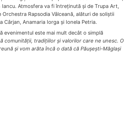
n Iancu. Atmosfera va fi întreținută și de Trupa Art,
Orchestra Rapsodia Vâlceană, alături de soliștii
 Cârjan, Anamaria Iorga și Ionela Petria.
că evenimentul este mai mult decât o simplă
tă comunității, tradițiilor și valorilor care ne unesc. O
reună și vom arăta încă o dată că Păușești-Măglași