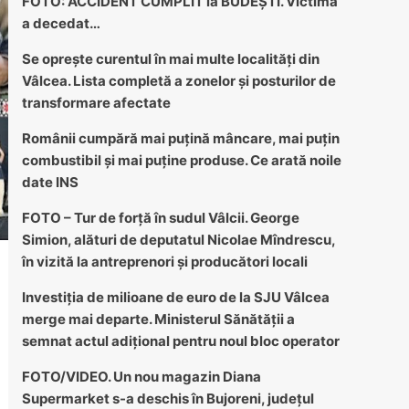
FOTO: ACCIDENT CUMPLIT la BUDEȘTI. Victima
a decedat…
Se oprește curentul în mai multe localități din
Vâlcea. Lista completă a zonelor și posturilor de
transformare afectate
Românii cumpără mai puțină mâncare, mai puțin
combustibil și mai puține produse. Ce arată noile
date INS
FOTO – Tur de forță în sudul Vâlcii. George
Simion, alături de deputatul Nicolae Mîndrescu,
în vizită la antreprenori și producători locali
Investiția de milioane de euro de la SJU Vâlcea
merge mai departe. Ministerul Sănătății a
semnat actul adițional pentru noul bloc operator
FOTO/VIDEO. Un nou magazin Diana
Supermarket s-a deschis în Bujoreni, județul