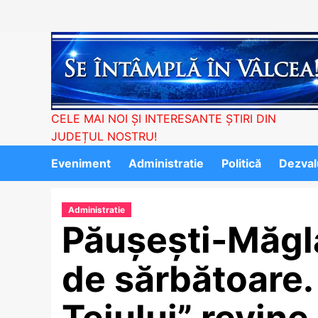
Skip
to
content
CELE MAI NOI ȘI INTERESANTE ȘTIRI DIN
JUDEȚUL NOSTRU!
Eveniment
Administratie
Politică
Dezvalu
Administratie
Păușești-Măgl
de sărbătoare.
Teiului” revine 