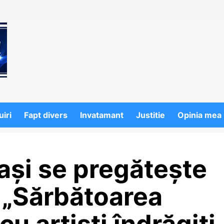
iri
Fapt divers
Invatamant
Justitie
Opinia mea
ași se pregătește
 „Sărbătoarea
cu artiști îndrăgiți