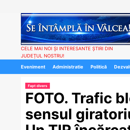
Skip
to
content
CELE MAI NOI ȘI INTERESANTE ȘTIRI DIN
JUDEȚUL NOSTRU!
Eveniment
Administratie
Politică
Dezvalu
Fapt divers
FOTO. Trafic bl
sensul giratori
Un TIR încărcat