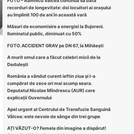
FOTO – Râmnicu Vâlcea continuă să bată
recorduri de longevitate: doi locuitori ai orașului
au împlinit 100 de ani în această vară
Măsuri de economisire a energiei la Bujoreni.
Iluminatul public, diminuat cu 50%
FOTO. ACCIDENT GRAV pe DN 67, la Mihăești
A murit omul care a făcut celebri micii de la
Dedulești
România a vândut curent ieftin ziua și l-a
cumpărat de zece ori mai scump seara.
Deputatul Nicolae Mîndrescu (AUR) cere
explicații Guvernului
Apel urgent al Centrului de Transfuzie Sanguină
Vâlcea: este nevoie de sânge din trei grupe
AȚI VĂZUT-O? Femeia din imagine a dispărut!