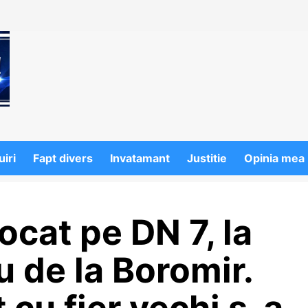
iri
Fapt divers
Invatamant
Justitie
Opinia mea
ocat pe DN 7, la
u de la Boromir.
 cu fier vechi s-a