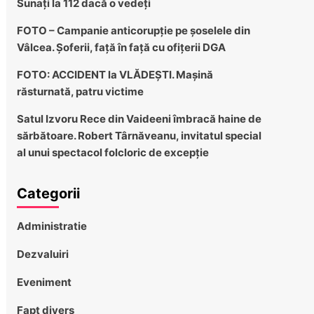
Sunați la 112 dacă o vedeți
FOTO – Campanie anticorupție pe șoselele din
Vâlcea. Șoferii, față în față cu ofițerii DGA
FOTO: ACCIDENT la VLĂDEȘTI. Mașină
răsturnată, patru victime
Satul Izvoru Rece din Vaideeni îmbracă haine de
sărbătoare. Robert Târnăveanu, invitatul special
al unui spectacol folcloric de excepție
Categorii
Administratie
Dezvaluiri
Eveniment
Fapt divers