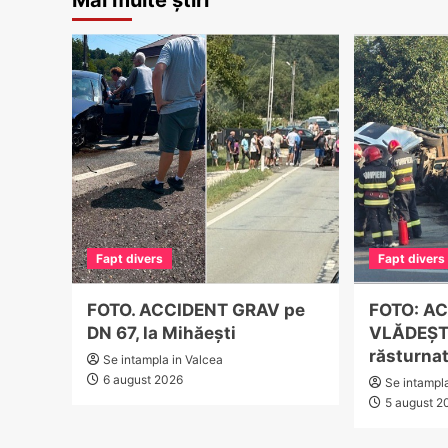
Mai multe știri
Fapt divers
Fapt divers
FOTO. ACCIDENT GRAV pe
FOTO: AC
DN 67, la Mihăești
VLĂDEȘTI
răsturnat
Se intampla in Valcea
6 august 2026
Se intampl
5 august 2