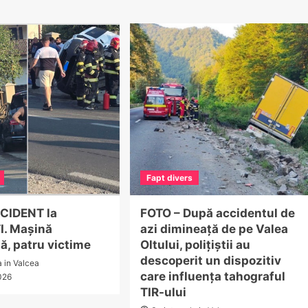
Fapt divers
CIDENT la
FOTO – După accidentul de
. Mașină
azi dimineață de pe Valea
ă, patru victime
Oltului, polițiștii au
descoperit un dispozitiv
a in Valcea
care influența tahograful
026
TIR-ului