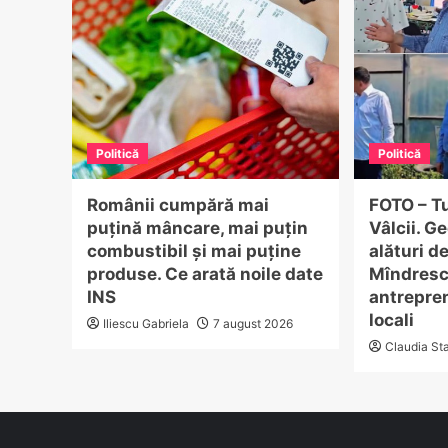
Politică
Politică
Românii cumpără mai
FOTO – Tu
puțină mâncare, mai puțin
Vâlcii. G
combustibil și mai puține
alături d
produse. Ce arată noile date
Mîndrescu
INS
antrepren
locali
Iliescu Gabriela
7 august 2026
Claudia St