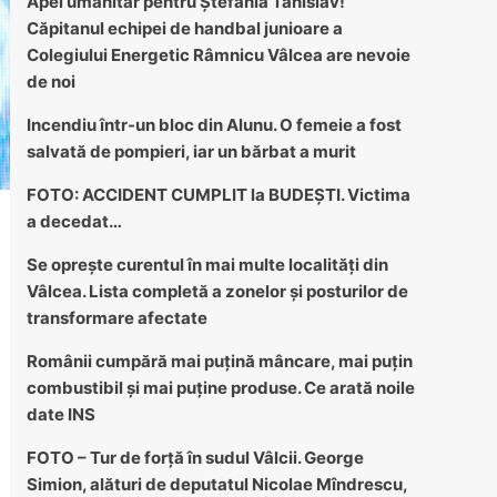
Apel umanitar pentru Ștefania Tanislav!
Căpitanul echipei de handbal junioare a
Colegiului Energetic Râmnicu Vâlcea are nevoie
de noi
Incendiu într-un bloc din Alunu. O femeie a fost
salvată de pompieri, iar un bărbat a murit
FOTO: ACCIDENT CUMPLIT la BUDEȘTI. Victima
a decedat…
Se oprește curentul în mai multe localități din
Vâlcea. Lista completă a zonelor și posturilor de
transformare afectate
Românii cumpără mai puțină mâncare, mai puțin
combustibil și mai puține produse. Ce arată noile
date INS
FOTO – Tur de forță în sudul Vâlcii. George
Simion, alături de deputatul Nicolae Mîndrescu,