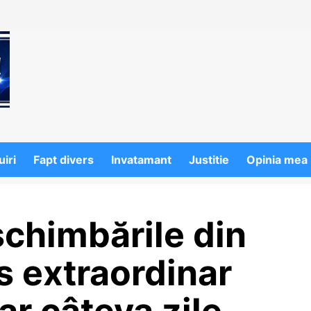
iri
Fapt divers
Invatamant
Justitie
Opinia mea
chimbările din
s extraordinar
ar câteva zile