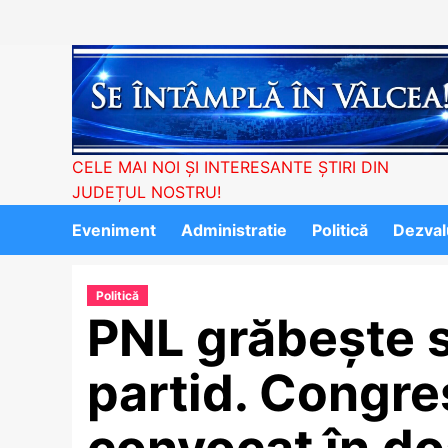
Skip
to
content
CELE MAI NOI ȘI INTERESANTE ȘTIRI DIN
JUDEȚUL NOSTRU!
Eveniment
Administratie
Politică
Dezvalu
Politică
PNL grăbește s
partid. Congre
convocat în do