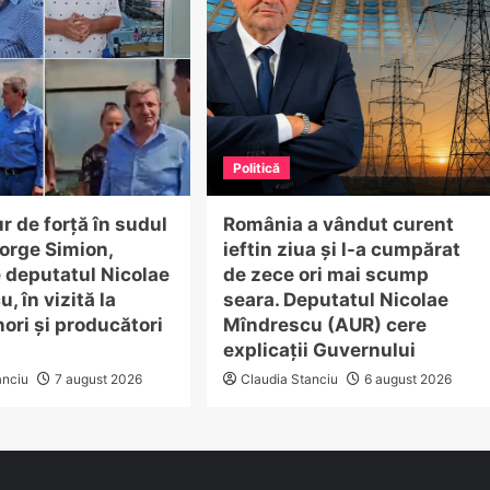
Politică
r de forță în sudul
România a vândut curent
eorge Simion,
ieftin ziua și l-a cumpărat
e deputatul Nicolae
de zece ori mai scump
, în vizită la
seara. Deputatul Nicolae
ori și producători
Mîndrescu (AUR) cere
explicații Guvernului
anciu
7 august 2026
Claudia Stanciu
6 august 2026