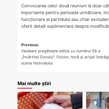
Convocarea celor două reuniuni la doar cât
importante pentru perioada următoare, inc
funcționare al partidului sau chiar exclude
oferit detalii suplimentare despre modificăr
Post
Previous:
Vaideeni pregătește ediția cu numărul 58 a
navigation
„Învârtitei Dorului”. Folclor, horă și artiști îndrăg
scena festivalului
Mai multe știri