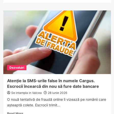
more
about
Canicula
pune
frână
camioanelor
în
Vâlcea.
Restricții
de
circulație
timp
de
două
Dezvaluiri
zile
Atenție la SMS-urile false în numele Cargus.
Escrocii încearcă din nou să fure date bancare
Se intampla in Valcea
28 iunie 2026
O nouă tentativă de fraudă online îi vizează pe românii care
așteaptă colete. Escrocii trimit...
Read
Read More