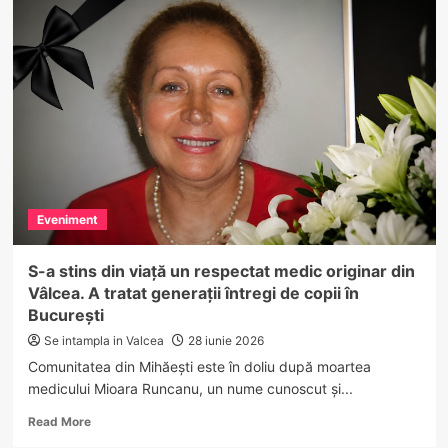
de
VREME
REA
în
zona
de
munte
din
VÂLCEA
Eveniment
S-a stins din viață un respectat medic originar din
Vâlcea. A tratat generații întregi de copii în
București
Se intampla in Valcea
28 iunie 2026
Comunitatea din Mihăești este în doliu după moartea
medicului Mioara Runcanu, un nume cunoscut și...
Read
Read More
more