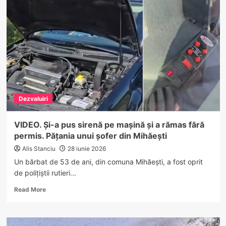
de
flăcări
în
parcarea
Supeco
din
Râmnicu
Vâlcea.
Pompierii
au
Dezvaluiri
intervenit
de
urgență
VIDEO. Și-a pus sirenă pe mașină și a rămas fără
permis. Pățania unui șofer din Mihăești
Alis Stanciu
28 iunie 2026
Un bărbat de 53 de ani, din comuna Mihăești, a fost oprit
de polițiștii rutieri...
Read
Read More
more
about
VIDEO.