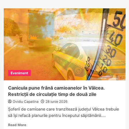
about
S-
a
stins
din
viață
un
respectat
medic
originar
din
Vâlcea.
A
Eveniment
tratat
generații
întregi
Canicula pune frână camioanelor în Vâlcea.
de
Restricții de circulație timp de două zile
copii
în
Ovidiu Capatina
28 iunie 2026
București
Șoferii de camioane care tranzitează județul Vâlcea trebuie
să își refacă planurile pentru începutul săptămânii....
Read
Read More