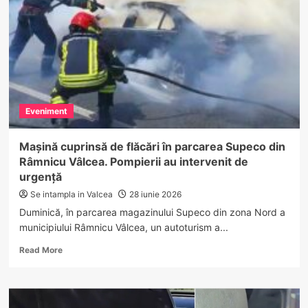
băut
la
volan
în
Gorj.
Alcoolemie
care
i-
Eveniment
a
adus
dosar
Mașină cuprinsă de flăcări în parcarea Supeco din
penal
Râmnicu Vâlcea. Pompierii au intervenit de
urgență
Se intampla in Valcea
28 iunie 2026
Duminică, în parcarea magazinului Supeco din zona Nord a
municipiului Râmnicu Vâlcea, un autoturism a...
Read
Read More
more
about
Mașină
cuprinsă