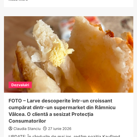
more
about
Atenție
la
SMS-
urile
false
în
numele
Cargus.
Escrocii
încearcă
din
nou
Dezvaluiri
să
fure
date
FOTO – Larve descoperite într-un croissant
bancare
cumpărat dintr-un supermarket din Râmnicu
Vâlcea. O clientă a sesizat Protecția
Consumatorilor
Claudia Stanciu
27 iunie 2026
UPDATE: În rândurile de mai jos, redăm poziția Kaufland