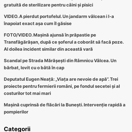
gratuită de sterilizare pentru câini și pisici
VIDEO. A pierdut portofelul. Un jandarm vâlcean i l-a
înapoiat exact așa cum îl găsise
FOTO/VIDEO. Mașină ajunsă în prăpastie pe
Transfăgărășan, după ce șoferul a coborât să facă poze.
Al doilea incident similar din această vară
Scandal pe Strada Mărășești din Râmnicu Vâlcea. Un
bărbat, lovit cu o bâtă în cap
Deputatul Eugen Neață: „Viața are nevoie de apă”. Trei
proiecte pentru fermierii români, pe fondul secetei și al
costurilor tot mai mari
Mașină cuprinsă de flăcări la Bunești. Intervenție rapidă a
pompierilor
Categorii