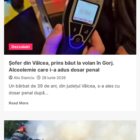
accident
de
muncă
la
abatorul
Avicarvil
Poultry
Dezvaluiri
din
Vâlcea.
O
Șofer din Vâlcea, prins băut la volan în Gorj.
tragedie
Alcoolemie care i-a adus dosar penal
asemănătoare
a
Alis Stanciu
28 iunie 2026
avut
Un bărbat de 39 de ani, din județul Vâlcea, s-a ales cu
loc
dosar penal după...
și
în
Read
Read More
2024
more
about
Șofer
din
Vâlcea,
prins