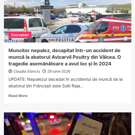
Dezvaluiri
Muncitor nepalez, decapitat într-un accident de
muncă la abatorul Avicarvil Poultry din Vâlcea. O
tragedie asemănătoare a avut loc și în 2024
Claudia Stanciu
29 iunie 2026
UPDATE: Nepalezul decedat în accidentul de muncă de la
abatorul din Frâncești este Solti Raja...
Read
Read More
more
about
Muncitor
nepalez,
decapitat
într-
un