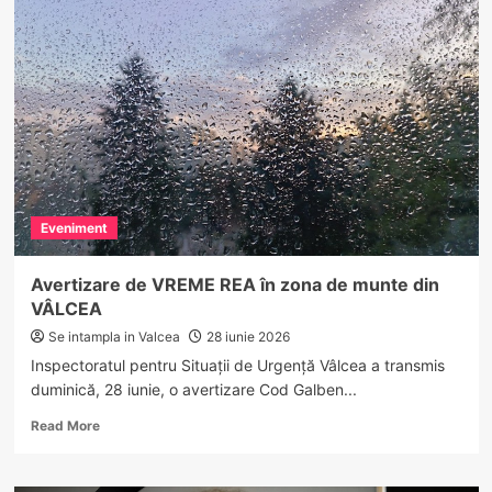
Și-
a
pus
sirenă
pe
mașină
și
a
rămas
fără
permis.
Eveniment
Pățania
unui
șofer
Avertizare de VREME REA în zona de munte din
din
VÂLCEA
Mihăești
Se intampla in Valcea
28 iunie 2026
Inspectoratul pentru Situații de Urgență Vâlcea a transmis
duminică, 28 iunie, o avertizare Cod Galben...
Read
Read More
more
about
Avertizare