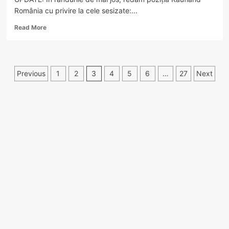
România cu privire la cele sesizate:...
Read
Read More
more
about
FOTO
–
Paginație
Previous
1
2
3
4
5
6
…
27
Next
Larve
descoperite
articole
într-
un
croissant
cumpărat
dintr-
un
supermarket
din
Râmnicu
Vâlcea.
O
clientă
a
sesizat