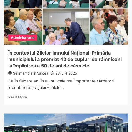
cu
autobuze
electrice
și
stații
moderne
Administratie
În contextul Zilelor Imnului Național, Primăria
municipiului a premiat 42 de cupluri de râmniceni
la împlinirea a 50 de ani de căsnicie
Se intampla in Valcea
23 iulie 2025
Ca în fiecare an, în ajunul cele mai importante sărbători
identitare a orașului – Zilele...
Read
Read More
more
about
În
contextul
Zilelor
Imnului