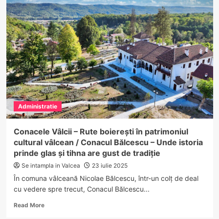
26
de
autobuze
electrice
din
cadrul
proiectului „Extinderea
transportului
public
de
călători
Administratie
către
zonele
turistice
Conacele Vâlcii – Rute boierești în patrimoniul
din
cultural vâlcean / Conacul Bălcescu – Unde istoria
județul
prinde glas și tihna are gust de tradiție
Vâlcea” au
fost
Se intampla in Valcea
23 iulie 2025
livrate
În comuna vâlceană Nicolae Bălcescu, într-un colț de deal
la
cu vedere spre trecut, Conacul Bălcescu...
autobaza
ETA
Read
Read More
more