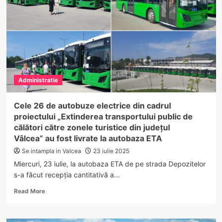
Național,
Primăria
municipiului
a
premiat
42
de
cupluri
Administratie
de
râmniceni
la
Cele 26 de autobuze electrice din cadrul
împlinirea
proiectului „Extinderea transportului public de
a
călători către zonele turistice din județul
50
Vâlcea” au fost livrate la autobaza ETA
de
ani
Se intampla in Valcea
23 iulie 2025
de
Miercuri, 23 iulie, la autobaza ETA de pe strada Depozitelor
căsnicie
s-a făcut recepția cantitativă a...
Read
Read More
more
about
Cele