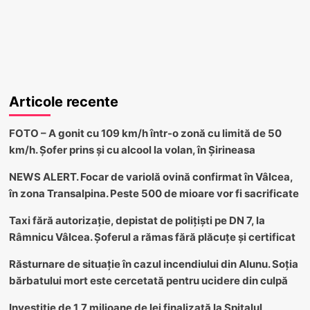
Articole recente
FOTO – A gonit cu 109 km/h într-o zonă cu limită de 50
km/h. Șofer prins și cu alcool la volan, în Șirineasa
NEWS ALERT. Focar de variolă ovină confirmat în Vâlcea,
în zona Transalpina. Peste 500 de mioare vor fi sacrificate
Taxi fără autorizație, depistat de polițiști pe DN 7, la
Râmnicu Vâlcea. Șoferul a rămas fără plăcuțe și certificat
Răsturnare de situație în cazul incendiului din Alunu. Soția
bărbatului mort este cercetată pentru ucidere din culpă
Investiție de 1,7 milioane de lei finalizată la Spitalul