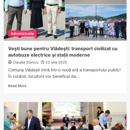
Administratie
Vești bune pentru Vlădești: transport civilizat cu
autobuze electrice și stații moderne
Claudia Stanciu
23 iulie 2025
Comuna Vlădești intră într-o nouă eră a transportului public!
În curând, locuitorii vor beneficia de...
Read
Read More
more
about
Vești
bune
pentru
Vlădești:
transport
civilizat