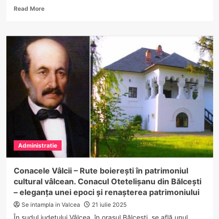
Read
Read More
more
about
Programul
complet
al
Zilelor
Imnului
Național
de
la
Râmnicu
Vâlcea.
Cinci
zile
Administratie
pline
de
evenimente
Conacele Vâlcii – Rute boierești în patrimoniul
cultural vâlcean. Conacul Otetelișanu din Bălcești
– eleganța unei epoci și renașterea patrimoniului
Se intampla in Valcea
21 iulie 2025
În sudul județului Vâlcea, în orașul Bălcești, se află unul