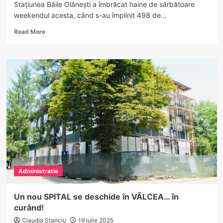
Stațiunea Băile Olănești a îmbrăcat haine de sărbătoare
patrimoniului
weekendul acesta, când s-au împlinit 498 de...
Read
Read More
more
about
Olănești,
498
de
ani
de
istorie
cu
fast,
muzică
și
promisiuni
pentru
Administratie
viitor
Un nou SPITAL se deschide în VÂLCEA… în
curând!
Claudia Stanciu
19 iulie 2025