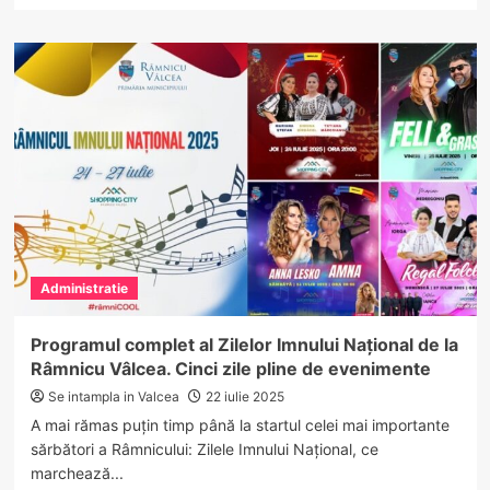
about
Vâlcea
construiește,
Guvernul
taie!
88
de
proiecte,
875
milioane
euro
Administratie
Programul complet al Zilelor Imnului Național de la
Râmnicu Vâlcea. Cinci zile pline de evenimente
Se intampla in Valcea
22 iulie 2025
A mai rămas puțin timp până la startul celei mai importante
sărbători a Râmnicului: Zilele Imnului Național, ce
marchează...