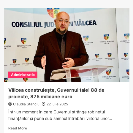
about
Conacele
Vâlcii
–
Rute
boierești
în
patrimoniul
cultural
vâlcean
/
Conacul
Bălcescu
Administratie
–
Unde
istoria
Vâlcea construiește, Guvernul taie! 88 de
prinde
proiecte, 875 milioane euro
glas
și
Claudia Stanciu
22 iulie 2025
tihna
Într-un moment în care Guvernul strânge robinetul
are
finanțărilor și pune sub semnul întrebării viitorul unor...
gust
de
Read
Read More
tradiție
more