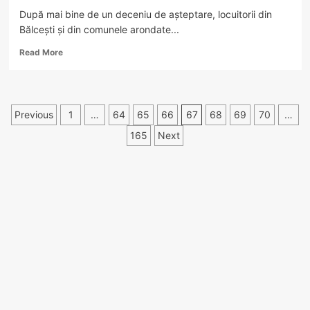
După mai bine de un deceniu de așteptare, locuitorii din
Bălcești și din comunele arondate...
Read
Read More
more
about
Un
nou
Paginație
Previous
1
…
64
65
66
67
68
69
70
…
SPITAL
se
articole
165
Next
deschide
în
VÂLCEA…
în
curând!