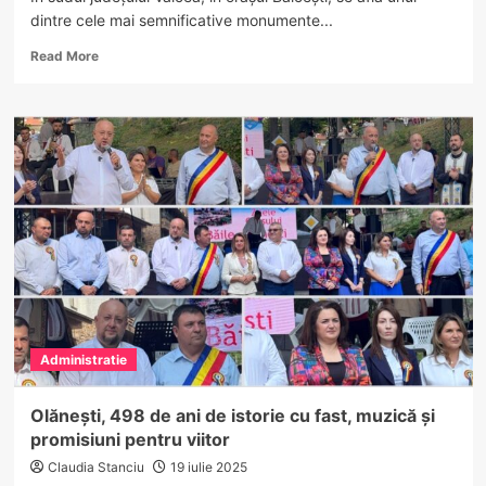
dintre cele mai semnificative monumente...
Read
Read More
more
about
Conacele
Vâlcii
–
Rute
boierești
în
patrimoniul
cultural
vâlcean.
Conacul
Otetelișanu
din
Administratie
Bălcești
–
eleganța
Olănești, 498 de ani de istorie cu fast, muzică și
unei
promisiuni pentru viitor
epoci
și
Claudia Stanciu
19 iulie 2025
renașterea