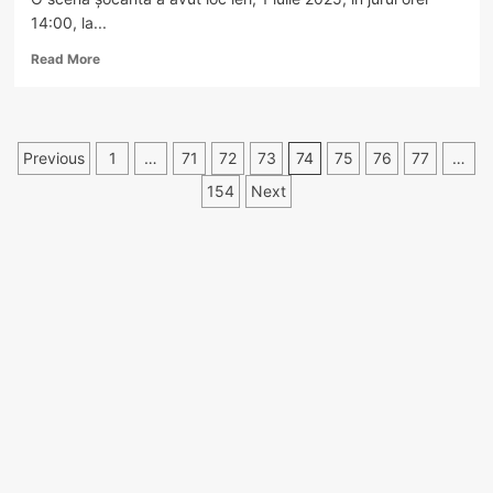
14:00, la...
Read
Read More
more
about
Gest
șocant
Paginație
Previous
1
…
71
72
73
74
75
76
77
…
la
sediul
articole
154
Next
Poliției
Râmnicu
Vâlcea:
O
femeie
a
vrut
să
incendieze
ghișeul
dispeceratului