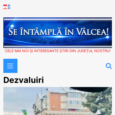
Skip
Youtube
Facebook
to
content
CELE MAI NOI ȘI INTERESANTE ȘTIRI DIN JUDEȚUL NOSTRU!
Primary
Menu
Dezvaluiri