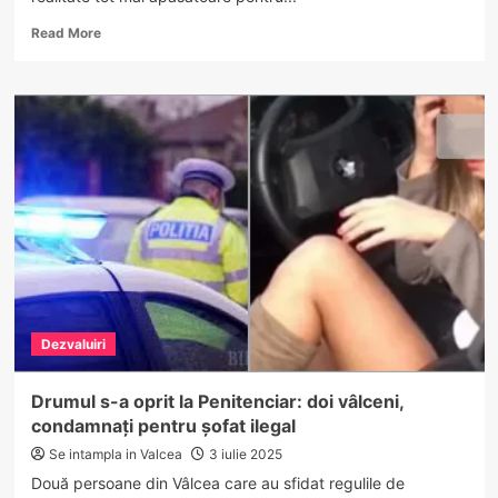
Read
Read More
more
about
802
urși
în
Vâlcea,
în
evidențele
autorităților.
Doar
13
pot
fi
împușcați
Dezvaluiri
legal
în
2025
Drumul s-a oprit la Penitenciar: doi vâlceni,
condamnați pentru șofat ilegal
Se intampla in Valcea
3 iulie 2025
Două persoane din Vâlcea care au sfidat regulile de