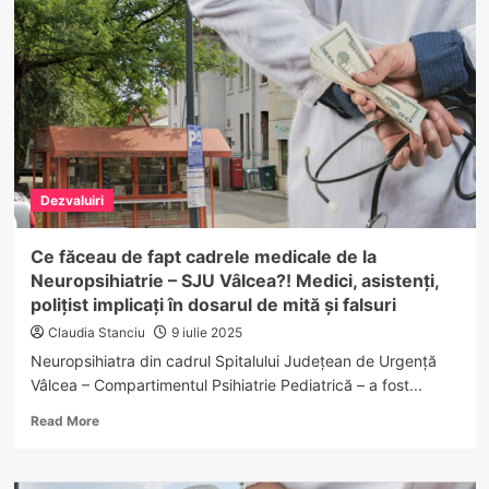
deschise
până
la
ora
20:00!
Ministrul
Sănătății
anunță
schimbări
Dezvaluiri
rapide
în
sistemul
Ce făceau de fapt cadrele medicale de la
medical
Neuropsihiatrie – SJU Vâlcea?! Medici, asistenți,
polițist implicați în dosarul de mită și falsuri
Claudia Stanciu
9 iulie 2025
Neuropsihiatra din cadrul Spitalului Județean de Urgență
Vâlcea – Compartimentul Psihiatrie Pediatrică – a fost...
Read
Read More
more
about
Ce