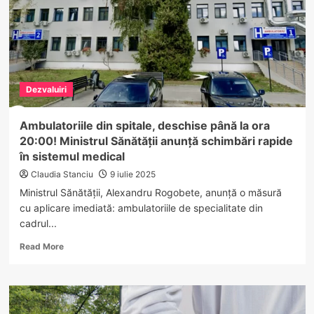
august:
prețurile
vor
crește la
pompă
cu
Dezvaluiri
până
la
70
Ambulatoriile din spitale, deschise până la ora
de
20:00! Ministrul Sănătății anunță schimbări rapide
bani/litru
în sistemul medical
Claudia Stanciu
9 iulie 2025
Ministrul Sănătății, Alexandru Rogobete, anunță o măsură
cu aplicare imediată: ambulatoriile de specialitate din
cadrul...
Read
Read More
more
about
Ambulatoriile
din
spitale,