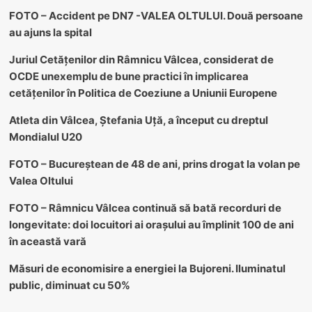
FOTO – Accident pe DN7 -VALEA OLTULUI. Două persoane
au ajuns la spital
Juriul Cetățenilor din Râmnicu Vâlcea, considerat de
OCDE unexemplu de bune practici în implicarea
cetățenilor în Politica de Coeziune a Uniunii Europene
Atleta din Vâlcea, Ștefania Uță, a început cu dreptul
Mondialul U20
FOTO – Bucureștean de 48 de ani, prins drogat la volan pe
Valea Oltului
FOTO – Râmnicu Vâlcea continuă să bată recorduri de
longevitate: doi locuitori ai orașului au împlinit 100 de ani
în această vară
Măsuri de economisire a energiei la Bujoreni. Iluminatul
public, diminuat cu 50%