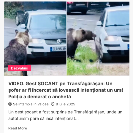
MEDIC
în
AREST
în
dosarul
de
corupție
de
la
NEUROPSIHIATRIE
INFANTILĂ
Dezvaluiri
VIDEO. Gest ȘOCANT pe Transfăgărășan: Un
șofer ar fi încercat să lovească intenționat un urs!
Poliția a demarat o anchetă
Se intampla in Valcea
8 iulie 2025
Un gest șocant a fost surprins pe Transfăgărășan, unde un
autoturism pare să iasă intenționat...
Read
Read More
more