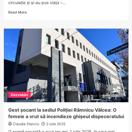
circulație și și-au pus viața –...
Read
Read More
more
about
Drumul
s-
a
oprit
la
Penitenciar:
doi
vâlceni,
condamnați
pentru
șofat
ilegal
Dezvaluiri
Gest șocant la sediul Poliției Râmnicu Vâlcea: O
femeie a vrut să incendieze ghișeul dispeceratului
Claudia Stanciu
2 iulie 2025
O scenă șocantă a avut loc ieri, 1 iulie 2025, în jurul orei