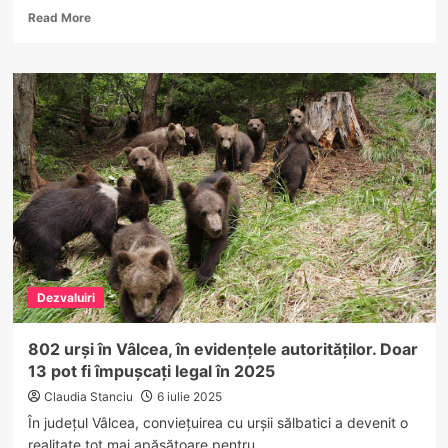
Read
Read More
more
about
Percheziții
la
Spitalul
Județean
de
Urgență
Vâlcea
–
Suspiciuni
de
mită
și
Dezvaluiri
nereguli
la
secția
802 urși în Vâlcea, în evidențele autorităților. Doar
Neuropsihiatrie
13 pot fi împușcați legal în 2025
Infantilă
Claudia Stanciu
6 iulie 2025
În județul Vâlcea, conviețuirea cu urșii sălbatici a devenit o
realitate tot mai apăsătoare pentru...