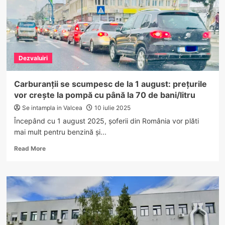
Dezvaluiri
Carburanții se scumpesc de la 1 august: prețurile
vor crește la pompă cu până la 70 de bani/litru
Se intampla in Valcea
10 iulie 2025
Începând cu 1 august 2025, șoferii din România vor plăti
mai mult pentru benzină și...
Read
Read More
more
about
Carburanții
se
scumpesc
de
la
1