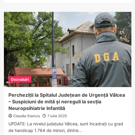
about
VIDEO.
Gest
ȘOCANT
pe
Transfăgărășan:
Un
șofer
ar
fi
încercat
să
lovească
Dezvaluiri
intenționat
un
urs!
Percheziții la Spitalul Județean de Urgență Vâlcea
Poliția
– Suspiciuni de mită și nereguli la secția
a
Neuropsihiatrie Infantilă
demarat
o
Claudia Stanciu
7 iulie 2025
anchetă
UPDATE: La nivelul județului Vâlcea, sunt încadrați cu grad
de handicap 1.764 de minori, dintre...