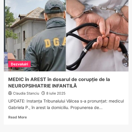
făceau
de
fapt
cadrele
medicale
de
la
Neuropsihiatrie
–
SJU
Vâlcea?!
Dezvaluiri
Medici,
asistenți,
polițist
MEDIC în AREST în dosarul de corupție de la
implicați
NEUROPSIHIATRIE INFANTILĂ
în
dosarul
Claudia Stanciu
8 iulie 2025
de
UPDATE: Instanța Tribunalului Vâlcea s-a pronunțat: medicul
mită
Gabriela P., în arest la domiciliu. Propunerea de...
și
falsuri
Read
Read More
more
about