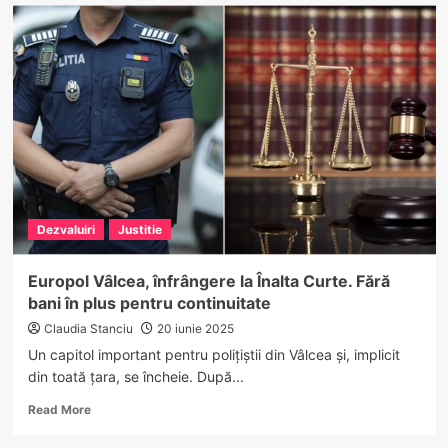
FOTO
–
Teroare
la
Fețeni:
O
haită
de
câini
a
intrat
în
Dezvaluiri
Justitie
curtea
unei
localnice
Europol Vâlcea, înfrângere la Înalta Curte. Fără
și
bani în plus pentru continuitate
i-
a
Claudia Stanciu
20 iunie 2025
măcelărit
Un capitol important pentru polițiștii din Vâlcea și, implicit
toate
din toată țara, se încheie. După...
păsările
Read
Read More
more
about