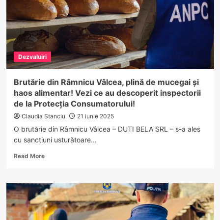
Dezvaluiri
Brutărie din Râmnicu Vâlcea, plină de mucegai și
haos alimentar! Vezi ce au descoperit inspectorii
de la Protecția Consumatorului!
Claudia Stanciu
21 iunie 2025
O brutărie din Râmnicu Vâlcea – DUTI BELA SRL – s-a ales
cu sancțiuni usturătoare...
Read
Read More
more
about
Brutărie
din
Râmnicu
Vâlcea,
plină