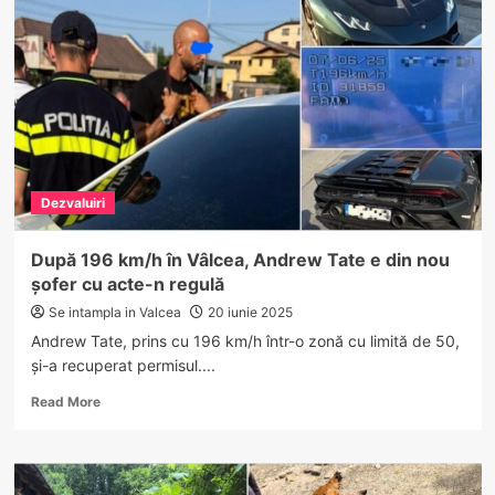
Vaideeni–
Polovragi:
dragostea
copiilor
a
aprins
spiritele
între
părinți.
Dezvaluiri
Amenințări
și
anchetă
După 196 km/h în Vâlcea, Andrew Tate e din nou
penală!
șofer cu acte-n regulă
Se intampla in Valcea
20 iunie 2025
Andrew Tate, prins cu 196 km/h într-o zonă cu limită de 50,
și-a recuperat permisul....
Read
Read More
more
about
După
196