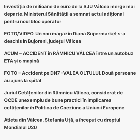
Investiția de milioane de euro de la SJU Vâlcea merge mai
departe. Ministerul Sănătății a semnat actul adițional
pentru noul bloc operator
FOTO/VIDEO. Un nou magazin Diana Supermarket s-a
deschis în Bujoreni, județul Vâlcea
ACUM – ACCIDENT în RÂMNICU VÂLCEA între un autobuz
ETA și o mașină
FOTO – Accident pe DN7 -VALEA OLTULUI. Două persoane
au ajuns la spital
Juriul Cetățenilor din Râmnicu Vâlcea, considerat de
OCDE unexemplu de bune practici în implicarea
cetățenilor în Politica de Coeziune a Uniunii Europene
Atleta din Vâlcea, Ștefania Uță, a început cu dreptul
Mondialul U20