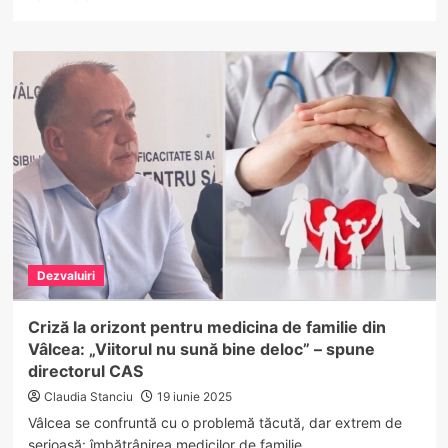
more
about
Răsturnare
de
situație
la
Râmnicu
Vâlcea:
Debranșările
de
la
termoficare,
blocate
temporar!
Dezvaluiri
CET
Govora
dă
Criză la orizont pentru medicina de familie din
replica!
Vâlcea: „Viitorul nu sună bine deloc” – spune
directorul CAS
Claudia Stanciu
19 iunie 2025
Vâlcea se confruntă cu o problemă tăcută, dar extrem de
serioasă: îmbătrânirea medicilor de familie....