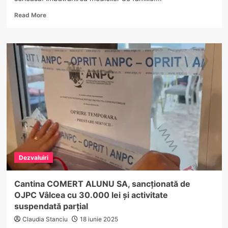
Read
Read More
more
about
Criză
la
orizont
pentru
medicina
de
familie
din
Vâlcea:
„Viitorul
nu
sună
Dezvaluiri
bine
deloc”
–
Cantina COMERT ALUNU SA, sancționată de
spune
OJPC Vâlcea cu 30.000 lei și activitate
directorul
suspendată parțial
CAS
Claudia Stanciu
18 iunie 2025