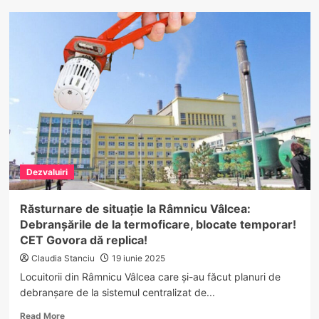
Europol
Vâlcea,
înfrângere
la
Înalta
Curte.
Fără
bani
în
plus
pentru
continuitate
Dezvaluiri
Răsturnare de situație la Râmnicu Vâlcea:
Debranșările de la termoficare, blocate temporar!
CET Govora dă replica!
Claudia Stanciu
19 iunie 2025
Locuitorii din Râmnicu Vâlcea care și-au făcut planuri de
debranșare de la sistemul centralizat de...
Read
Read More