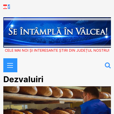
Skip
Youtube
Facebook
to
content
CELE MAI NOI ȘI INTERESANTE ȘTIRI DIN JUDEȚUL NOSTRU!
Primary
Menu
Dezvaluiri