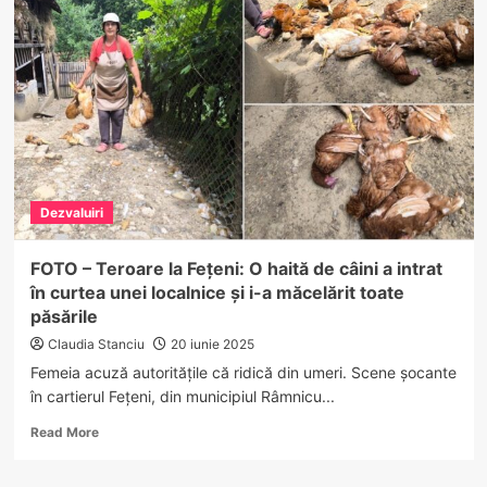
km/h
în
Vâlcea,
Andrew
Tate
e
din
nou
șofer
cu
Dezvaluiri
acte-
n
regulă
FOTO – Teroare la Fețeni: O haită de câini a intrat
în curtea unei localnice și i-a măcelărit toate
păsările
Claudia Stanciu
20 iunie 2025
Femeia acuză autoritățile că ridică din umeri. Scene șocante
în cartierul Fețeni, din municipiul Râmnicu...
Read
Read More
more
about