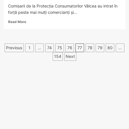
Comisarii de la Protecția Consumatorilor Vâlcea au intrat în
forță peste mai mulți comercianți și...
Read
Read More
more
about
Controale,
amenzi
Paginație
Previous
1
…
74
75
76
77
78
79
80
…
și
produse
articole
154
Next
retrase
în
Vâlcea!
Cine
a
fost
vizat
(și
cine
nu),
în
acțiunea
OPC?!