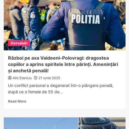
de
mucegai
și
haos
alimentar!
Vezi
ce
Dezvaluiri
au
descoperit
inspectorii
Război pe axa Vaideeni–Polovragi: dragostea
de
copiilor a aprins spiritele între părinți. Amenințări
la
și anchetă penală!
Protecția
Consumatorului!
Alis Stanciu
21 iunie 2025
Un conflict personal a degenerat într-o plângere penală,
după ce o femeie de 55 de...
Read
Read More
more
about
Război
pe
axa