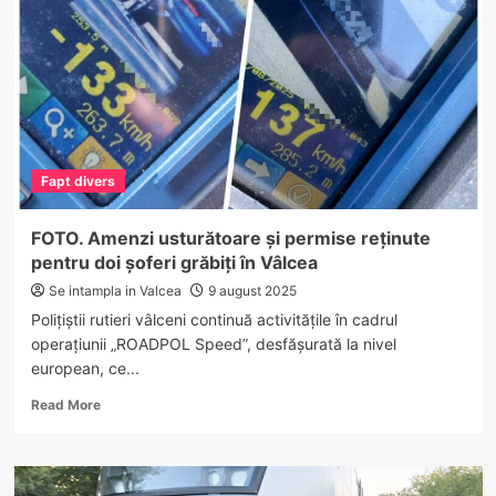
64,
la
Tătărani.
Opt
persoane
transportate
la
spital
Fapt divers
FOTO. Amenzi usturătoare și permise reținute
pentru doi șoferi grăbiți în Vâlcea
Se intampla in Valcea
9 august 2025
Polițiștii rutieri vâlceni continuă activitățile în cadrul
operațiunii „ROADPOL Speed”, desfășurată la nivel
european, ce...
Read
Read More
more
about
FOTO.
Amenzi