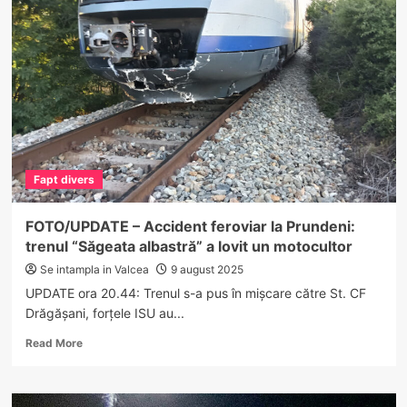
usturătoare
și
permise
reținute
pentru
doi
șoferi
grăbiți
în
Vâlcea
Fapt divers
FOTO/UPDATE – Accident feroviar la Prundeni:
trenul “Săgeata albastră” a lovit un motocultor
Se intampla in Valcea
9 august 2025
UPDATE ora 20.44: Trenul s-a pus în mișcare către St. CF
Drăgășani, forțele ISU au...
Read
Read More
more
about
FOTO/UPDATE