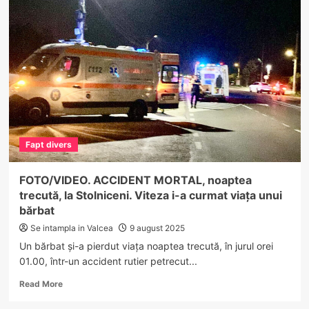
–
Accident
feroviar
la
Prundeni:
trenul
“Săgeata
albastră”
a
lovit
un
Fapt divers
motocultor
FOTO/VIDEO. ACCIDENT MORTAL, noaptea
trecută, la Stolniceni. Viteza i-a curmat viața unui
bărbat
Se intampla in Valcea
9 august 2025
Un bărbat și-a pierdut viața noaptea trecută, în jurul orei
01.00, într-un accident rutier petrecut...
Read
Read More
more
about