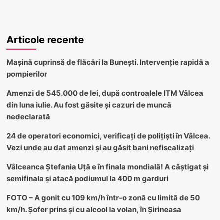
Articole recente
Mașină cuprinsă de flăcări la Bunești. Intervenție rapidă a
pompierilor
Amenzi de 545.000 de lei, după controalele ITM Vâlcea
din luna iulie. Au fost găsite și cazuri de muncă
nedeclarată
24 de operatori economici, verificați de polițiști în Vâlcea.
Vezi unde au dat amenzi și au găsit bani nefiscalizați
Vâlceanca Ștefania Uță e în finala mondială! A câștigat și
semifinala și atacă podiumul la 400 m garduri
FOTO – A gonit cu 109 km/h într-o zonă cu limită de 50
km/h. Șofer prins și cu alcool la volan, în Șirineasa