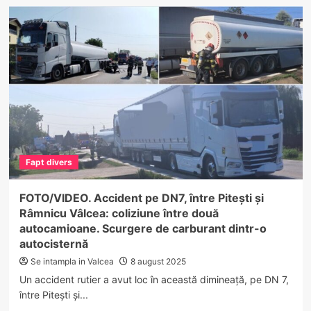
FOTO.
ACCIDENT
la
HOREZU
în
această
seară
Fapt divers
FOTO/VIDEO. Accident pe DN7, între Pitești și
Râmnicu Vâlcea: coliziune între două
autocamioane. Scurgere de carburant dintr-o
autocisternă
Se intampla in Valcea
8 august 2025
Un accident rutier a avut loc în această dimineață, pe DN 7,
între Pitești și...