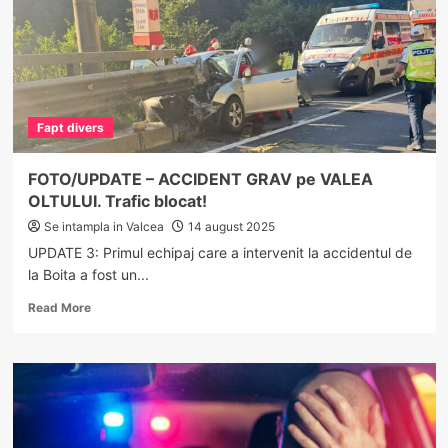
O
mașină
și
o
dubă
s-
Fapt divers
au
ciocnit
FOTO/UPDATE – ACCIDENT GRAV pe VALEA
OLTULUI. Trafic blocat!
Se intampla in Valcea
14 august 2025
UPDATE 3: Primul echipaj care a intervenit la accidentul de
la Boita a fost un...
Read
Read More
more
about
FOTO/UPDATE
–
ACCIDENT
GRAV
pe