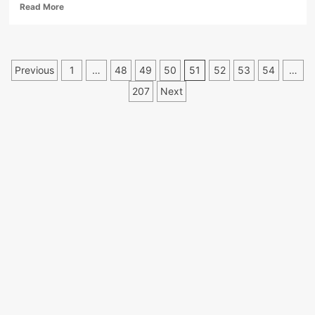
Read
Read More
more
about
FOTO/VIDEO.
Accident
Paginație
Previous
1
…
48
49
50
51
52
53
54
…
pe
DN7,
articole
207
Next
între
Pitești
și
Râmnicu
Vâlcea:
coliziune
între
două
autocamioane.
Scurgere
de
carburant
dintr-
o
autocisternă