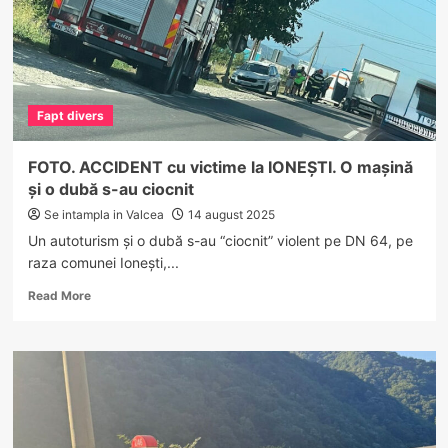
Fapt divers
FOTO. ACCIDENT cu victime la IONEȘTI. O mașină
și o dubă s-au ciocnit
Se intampla in Valcea
14 august 2025
Un autoturism și o dubă s-au “ciocnit” violent pe DN 64, pe
raza comunei Ionești,...
Read
Read More
more
about
FOTO.
ACCIDENT
cu
victime
la
IONEȘTI.