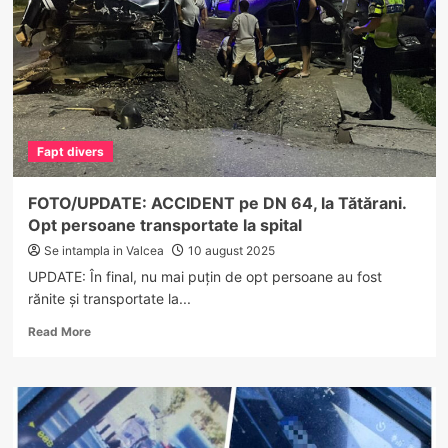
neomologat,
depistat
la
miezul
nopții
Fapt divers
FOTO/UPDATE: ACCIDENT pe DN 64, la Tătărani.
Opt persoane transportate la spital
Se intampla in Valcea
10 august 2025
UPDATE: În final, nu mai puțin de opt persoane au fost
rănite și transportate la...
Read
Read More
more
about
FOTO/UPDATE:
ACCIDENT
pe
DN