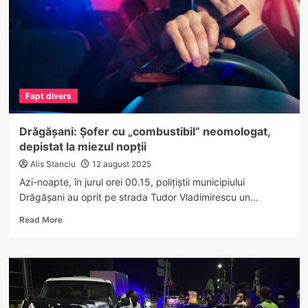
VALEA
OLTULUI.
Trafic
blocat!
Fapt divers
Drăgășani: Șofer cu „combustibil” neomologat,
depistat la miezul nopții
Alis Stanciu
12 august 2025
Azi-noapte, în jurul orei 00.15, polițiștii municipiului
Drăgășani au oprit pe strada Tudor Vladimirescu un...
Read
Read More
more
about
Drăgășani:
Șofer
cu
„combustibil”