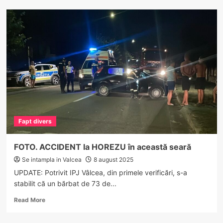
FOTO/VIDEO.
ACCIDENT
MORTAL,
noaptea
trecută,
la
Stolniceni.
Viteza
i-
a
curmat
viața
Fapt divers
unui
bărbat
FOTO. ACCIDENT la HOREZU în această seară
Se intampla in Valcea
8 august 2025
UPDATE: Potrivit IPJ Vâlcea, din primele verificări, s-a
stabilit că un bărbat de 73 de...
Read
Read More
more
about