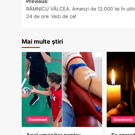
Post
Previous:
RÂMNICU VÂLCEA. Amenzi de 12.000 lei în ulti
navigation
24 de ore. Vezi de ce!
Mai multe știri
Eveniment
Eveniment