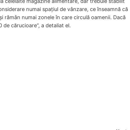
a celelalte magazine alimentare, dar trebuie stabilit
considerare numai spaţiul de vânzare, ce înseamnă că
e şi rămân numai zonele în care circulă oamenii. Dacă
 de cărucioare”, a detaliat el.