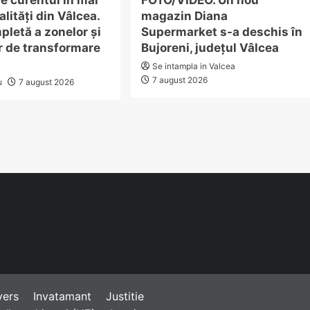
e curentul în mai
FOTO/VIDEO. Un nou
alități din Vâlcea.
magazin Diana
pletă a zonelor și
Supermarket s-a deschis în
r de transformare
Bujoreni, județul Vâlcea
Se intampla in Valcea
7 august 2026
u
7 august 2026
vers
Invatamant
Justitie