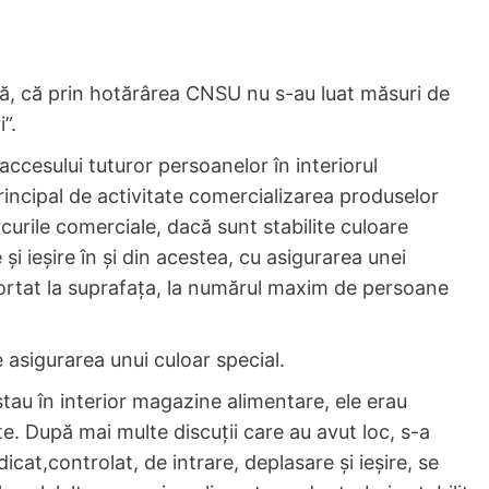
esă, că prin hotărârea CNSU nu s-au luat măsuri de
”.
accesului tuturor persoanelor în interiorul
incipal de activitate comercializarea produselor
rcurile comerciale, dacă sunt stabilite culoare
şi ieşire în şi din acestea, cu asigurarea unei
ortat la suprafaţa, la numărul maxim de persoane
 asigurarea unui culoar special.
stau în interior magazine alimentare, ele erau
e. După mai multe discuţii care au avut loc, s-a
icat,controlat, de intrare, deplasare şi ieşire, se