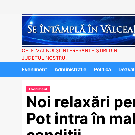
Skip
to
content
CELE MAI NOI ȘI INTERESANTE ȘTIRI DIN
JUDEȚUL NOSTRU!
Eveniment
Administratie
Politică
Dezvalu
Eveniment
Noi relaxări pe
Pot intra în ma
condiții