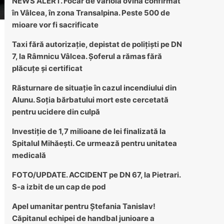
NEWS ALERT. Focar de variolă ovină confirmat
în Vâlcea, în zona Transalpina. Peste 500 de
mioare vor fi sacrificate
Taxi fără autorizație, depistat de polițiști pe DN
7, la Râmnicu Vâlcea. Șoferul a rămas fără
plăcuțe și certificat
Răsturnare de situație în cazul incendiului din
Alunu. Soția bărbatului mort este cercetată
pentru ucidere din culpă
Investiție de 1,7 milioane de lei finalizată la
Spitalul Mihăești. Ce urmează pentru unitatea
medicală
FOTO/UPDATE. ACCIDENT pe DN 67, la Pietrari.
S-a izbit de un cap de pod
Apel umanitar pentru Ștefania Tanislav!
Căpitanul echipei de handbal junioare a