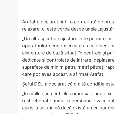
Arafat a declarat, într-o conferinţă de pr
relaxare, ci este vorba despe unele „ajustări
„Un alt aspect de ajustare este permiterea 
operatorilor economici care au ca obiect pr
alimentare de bază situaţi în centrele şi pa
dedicate şi controlate de intrare, deplasare 
suprafeţe de minim patru metri pătraţi rap
care pot avea acces”, a afirmat Arafat.
Șeful DSU a declarat că o altă condiţie este
„În malluri, în centrele comerciale unde exi
restricţionate numai la persoanele vaccinat
ajuns la soluţia că dacă există un culoar ded