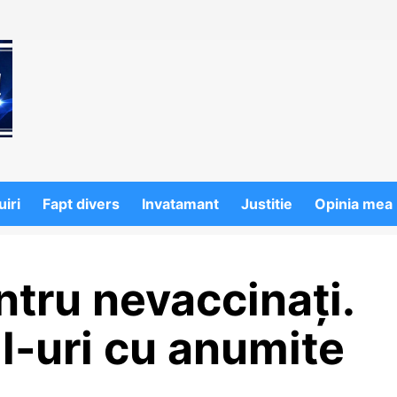
iri
Fapt divers
Invatamant
Justitie
Opinia mea
ntru nevaccinați.
ll-uri cu anumite