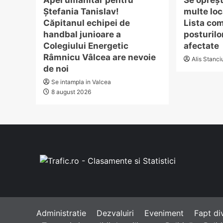
Apel umanitar pentru
Se opreșt
Ștefania Tanislav!
multe loc
Căpitanul echipei de
Lista com
handbal junioare a
posturilo
Colegiului Energetic
afectate
Râmnicu Vâlcea are nevoie
Alis Stanci
de noi
Se intampla in Valcea
8 august 2026
Administratie
Dezvaluiri
Eveniment
Fapt di