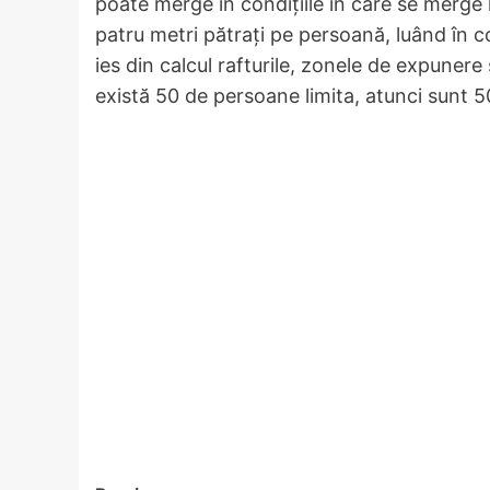
poate merge în condiţiile în care se merge l
patru metri pătraţi pe persoană, luând în 
ies din calcul rafturile, zonele de expuner
există 50 de persoane limita, atunci sunt 50