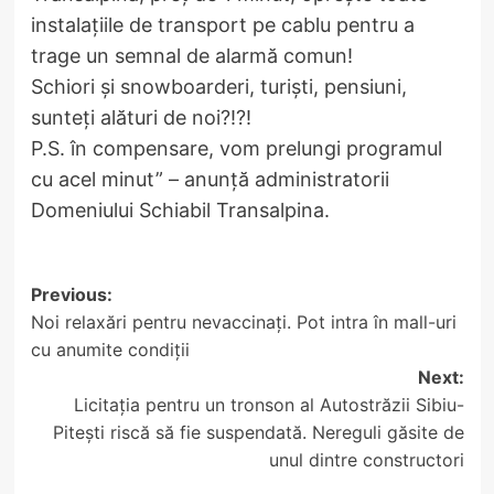
instalațiile de transport pe cablu pentru a
trage un semnal de alarmă comun!
Schiori şi snowboarderi, turişti, pensiuni,
sunteți alături de noi?!?!
P.S. în compensare, vom prelungi programul
cu acel minut” – anunță administratorii
Domeniului Schiabil Transalpina.
Post
Previous:
Noi relaxări pentru nevaccinați. Pot intra în mall-uri
navigation
cu anumite condiții
Next:
Licitația pentru un tronson al Autostrăzii Sibiu-
Pitești riscă să fie suspendată. Nereguli găsite de
unul dintre constructori