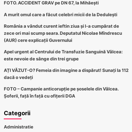
FOTO. ACCIDENT GRAV pe DN 67, la Mihăești
A murit omul care a făcut celebri micii de la Dedulești
România a vândut curent ieftin ziua și l-a cumpărat de
zece ori mai scump seara. Deputatul Nicolae Mîndrescu
(AUR) cere explicații Guvernului
Apel urgent al Centrului de Transfuzie Sanguină Vâlcea:
este nevoie de sânge din trei grupe
AȚI VĂZUT-O? Femeia din imagine a dispărut! Sunați la 112
dacă o vedeți
FOTO – Campanie anticorupție pe șoselele din Vâlcea.
Șoferii, față în față cu ofițerii DGA
Categorii
Administratie