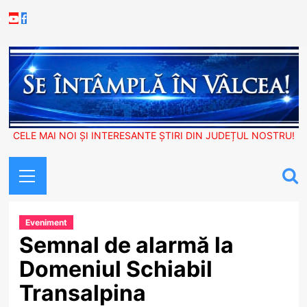
Skip
Youtube
Facebook
to
content
CELE MAI NOI ȘI INTERESANTE ȘTIRI DIN JUDEȚUL NOSTRU!
Primary
Menu
Eveniment
Semnal de alarmă la
Domeniul Schiabil
Transalpina