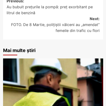
Post
Previous:
Au bubuit prețurile la pompă: preț exorbitant pe
navigation
litrul de benzină
Next:
FOTO. De 8 Martie, polițiștii vâlceni au „amendat”
femeile din trafic cu flori
Mai multe știri