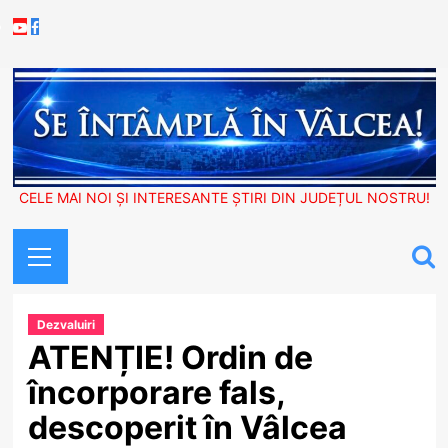
Skip
Youtube
Facebook
to
content
CELE MAI NOI ȘI INTERESANTE ȘTIRI DIN JUDEȚUL NOSTRU!
Primary
Menu
Dezvaluiri
ATENȚIE! Ordin de
încorporare fals,
descoperit în Vâlcea