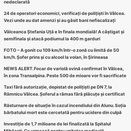
nedeclarată
24 de operatori economici, verificați de polițiști în Vâlcea.
Vezi unde au dat amenzi și au găsit bani nefiscalizați
Vâlceanca Ștefania Uță e în finala mondială! A câștigat și
semifinala și atacă podiumul la 400 m garduri
FOTO – A gonit cu 109 km/h într-o zonă cu limită de 50
km/h. Șofer prins și cu alcool la volan, în Șirineasa
NEWS ALERT. Focar de variolă ovină confirmat în Vâlcea,
în zona Transalpina. Peste 500 de mioare vor fi sacrificate
Taxi fără autorizație, depistat de polițiști pe DN 7, la
Râmnicu Vâlcea. Șoferul a rămas fără plăcuțe și certificat
Răsturnare de situație în cazul incendiului din Alunu. Soția
bărbatului mort este cercetată pentru ucidere din culpă
Investiție de 1,7 milioane de lei finalizată la Spitalul
Mihăești. Ce urmează pentru unitatea medicală