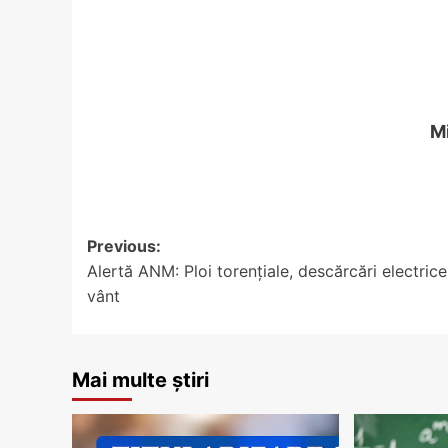
M
Post
Previous:
Alertă ANM: Ploi torențiale, descărcări electrice
navigation
vânt
Mai multe știri