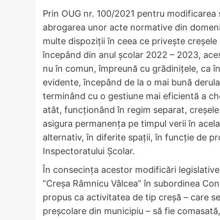
Prin OUG nr. 100/2021 pentru modificarea şi
abrogarea unor acte normative din domeniul
multe dispoziții în ceea ce privește creșele
începând din anul școlar 2022 – 2023, acest
nu în comun, împreună cu grădinițele, ca în
evidente, începând de la o mai bună derulare
terminând cu o gestiune mai eficientă a che
atât, funcționând în regim separat, creșel
asigura permanența pe timpul verii în acela
alternativ, în diferite spații, în funcție de
Inspectoratului Școlar.
În consecința acestor modificări legislative
”Creșa Râmnicu Vâlcea” în subordinea Consili
propus ca activitatea de tip creșă – care se
preșcolare din municipiu – să fie comasată, 