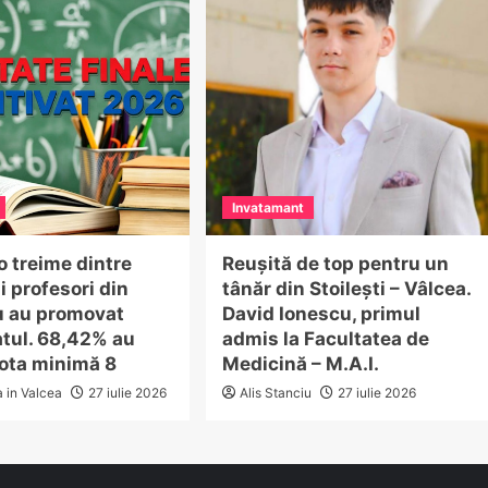
Invatamant
 treime dintre
Reușită de top pentru un
i profesori din
tânăr din Stoilești – Vâlcea.
u au promovat
David Ionescu, primul
atul. 68,42% au
admis la Facultatea de
nota minimă 8
Medicină – M.A.I.
a in Valcea
27 iulie 2026
Alis Stanciu
27 iulie 2026