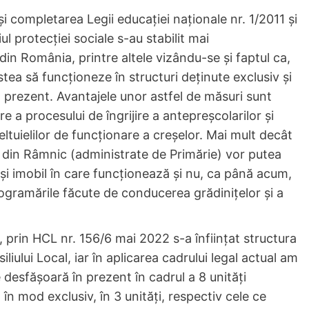
 completarea Legii educaţiei naţionale nr. 1/2011 şi
 protecţiei sociale s-au stabilit mai
 din România, printre altele vizându-se și faptul ca,
ea să funcționeze în structuri deținute exclusiv și
 prezent. Avantajele unor astfel de măsuri sunt
 a procesului de îngrijire a antepreșcolarilor și
ltuielilor de funcționare a creșelor. Mai mult decât
e din Râmnic (administrate de Primărie) vor putea
și imobil în care funcționează și nu, ca până acum,
 programările făcute de conducerea grădinițelor și a
, prin HCL nr. 156/6 mai 2022 s-a înființat structura
ului Local, iar în aplicarea cadrului legal actual am
 desfășoară în prezent în cadrul a 8 unități
în mod exclusiv, în 3 unități, respectiv cele ce