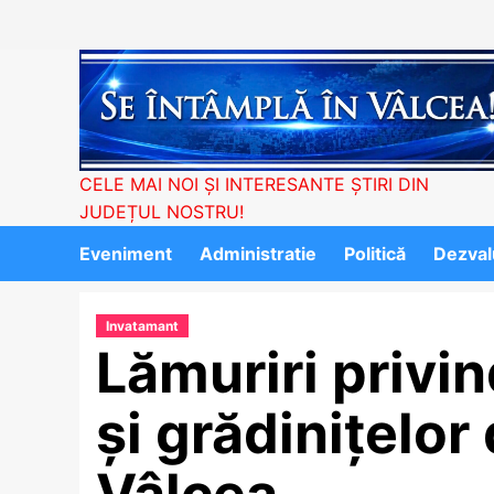
Skip
to
content
CELE MAI NOI ȘI INTERESANTE ȘTIRI DIN
JUDEȚUL NOSTRU!
Eveniment
Administratie
Politică
Dezvalu
Invatamant
Lămuriri privin
și grădinițelo
Vâlcea