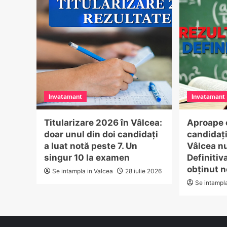
Invatamant
Invatamant
Titularizare 2026 în Vâlcea:
Aproape o
doar unul din doi candidați
candidați
a luat notă peste 7. Un
Vâlcea n
singur 10 la examen
Definitiv
obținut 
Se intampla in Valcea
28 iulie 2026
Se intampl