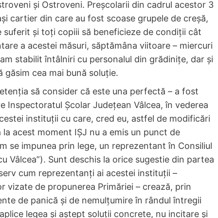
troveni și Ostroveni. Preșcolarii din cadrul acestor 3
elași cartier din care au fost scoase grupele de creșă,
suferit și toți copiii să beneficieze de condiții cât
are a acestei măsuri, săptămâna viitoare – miercuri
 stabilit întâlniri cu personalul din grădinițe, dar și
 să găsim cea mai bună soluție.
tenția să consider că este una perfectă – a fost
tre Inspectoratul Școlar Județean Vâlcea, în vederea
stei instituții cu care, cred eu, astfel de modificări
nă la acest moment IȘJ nu a emis un punct de
m se impunea prin lege, un reprezentant în Consiliul
cu Vâlcea”). Sunt deschis la orice sugestie din partea
erv cum reprezentanți ai acestei instituții –
or vizate de propunerea Primăriei – crează, prin
ente de panică și de nemulțumire în rândul întregii
plice legea și aștept soluții concrete, nu incitare și