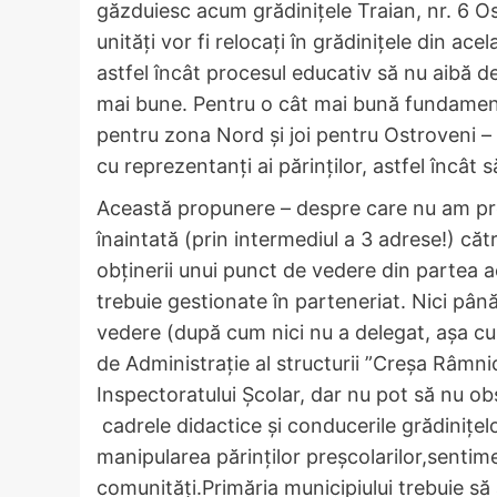
găzduiesc acum grădinițele Traian, nr. 6 Os
unități vor fi relocați în grădinițele din ac
astfel încât procesul educativ să nu aibă de 
mai bune. Pentru o cât mai bună fundament
pentru zona Nord și joi pentru Ostroveni – am
cu reprezentanți ai părinților, astfel încât
Această propunere – despre care nu am pre
înaintată (prin intermediul a 3 adrese!) că
obținerii unui punct de vedere din partea ace
trebuie gestionate în parteneriat. Nici pâ
vedere (după cum nici nu a delegat, așa cu
de Administrație al structurii ”Creșa Râmni
Inspectoratului Școlar, dar nu pot să nu obs
cadrele didactice și conducerile grădinițel
manipularea părinților preșcolarilor,sentim
comunități.Primăria municipiului trebuie să a