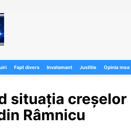
iri
Fapt divers
Invatamant
Justitie
Opinia mea
d situația creșelor
r din Râmnicu