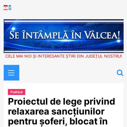
Skip
Youtube
Facebook
to
content
CELE MAI NOI ȘI INTERESANTE ȘTIRI DIN JUDEȚUL NOSTRU!
Primary
Menu
Politică
Proiectul de lege privind
relaxarea sancțiunilor
pentru șoferi, blocat în