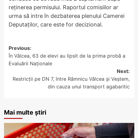
reţinerea permisului. Raportul comisiilor ar
urma să intre în dezbaterea plenului Camerei
Deputaţilor, care este for decizional.
Post
Previous:
În Vâlcea, 63 de elevi au lipsit de la prima probă a
navigation
Evaluării Naționale
Next:
Restricții pe DN 7, între Râmnicu Vâlcea și Veștem,
din cauza unui transport agabaritic
Mai multe știri