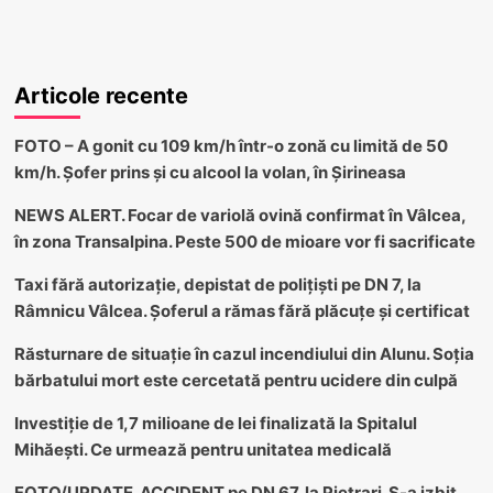
Articole recente
FOTO – A gonit cu 109 km/h într-o zonă cu limită de 50
km/h. Șofer prins și cu alcool la volan, în Șirineasa
NEWS ALERT. Focar de variolă ovină confirmat în Vâlcea,
în zona Transalpina. Peste 500 de mioare vor fi sacrificate
Taxi fără autorizație, depistat de polițiști pe DN 7, la
Râmnicu Vâlcea. Șoferul a rămas fără plăcuțe și certificat
Răsturnare de situație în cazul incendiului din Alunu. Soția
bărbatului mort este cercetată pentru ucidere din culpă
Investiție de 1,7 milioane de lei finalizată la Spitalul
Mihăești. Ce urmează pentru unitatea medicală
FOTO/UPDATE. ACCIDENT pe DN 67, la Pietrari. S-a izbit