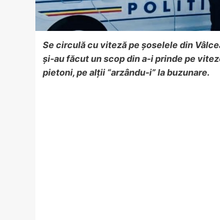
Se circulă cu viteză pe șoselele din Vâlcea,
și-au făcut un scop din a-i prinde pe vitez
pietoni, pe alții “arzându-i” la buzunare.