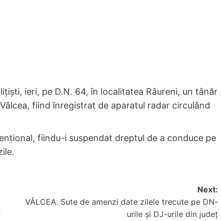
iști, ieri, pe D.N. 64, în localitatea Râureni, un tânăr
âlcea, fiind înregistrat de aparatul radar circulând
vențional, fiindu-i suspendat dreptul de a conduce pe
ile.
Next:
VÂLCEA. Sute de amenzi date zilele trecute pe DN-
r
urile și DJ-urile din județ