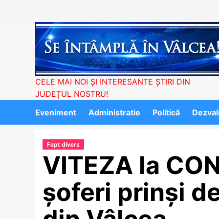
Skip
to
content
CELE MAI NOI ȘI INTERESANTE ȘTIRI DIN
JUDEȚUL NOSTRU!
Eveniment
Administratie
Politică
Dezvalu
Fapt divers
VITEZA la CO
șoferi prinși d
din Vâlcea