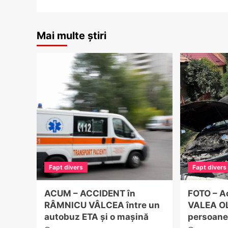
Mai multe știri
Fapt divers
Fapt divers
ACUM – ACCIDENT în
FOTO – A
RÂMNICU VÂLCEA între un
VALEA OL
autobuz ETA și o mașină
persoane 