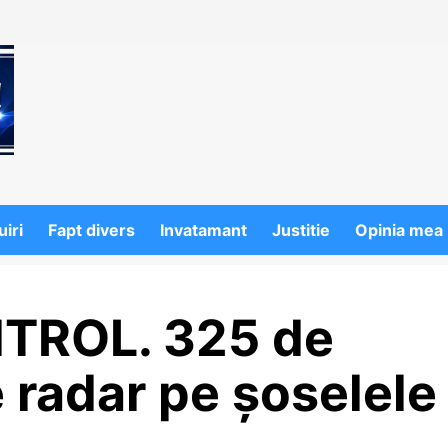
iri
Fapt divers
Invatamant
Justitie
Opinia mea
NTROL. 325 de
e radar pe șoselele