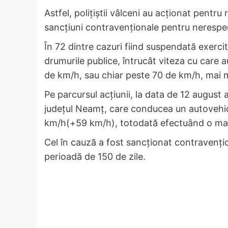
Astfel, polițiștii vâlceni au acționat pentru 
sancțiuni contravenționale pentru nerespec
În 72 dintre cazuri fiind suspendată exerc
drumurile publice, întrucât viteza cu care a
de km/h, sau chiar peste 70 de km/h, mai m
Pe parcursul acțiunii, la data de 12 august a
județul Neamț, care conducea un autovehic
km/h(+59 km/h), totodată efectuând o ma
Cel în cauză a fost sancționat contravenți
perioadă de 150 de zile.