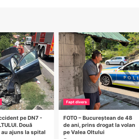
Fapt divers
ccident pe DN7 -
FOTO – Bucureștean de 48
TULUI. Două
de ani, prins drogat la volan
au ajuns la spital
pe Valea Oltului