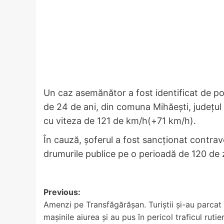
Un caz asemănător a fost identificat de poliț
de 24 de ani, din comuna Mihăești, județul V
cu viteza de 121 de km/h(+71 km/h).
În cauză, șoferul a fost sancționat contra
drumurile publice pe o perioadă de 120 de z
Post
Previous:
Amenzi pe Transfăgărășan. Turiștii și-au parcat
navigation
mașinile aiurea și au pus în pericol traficul rutie