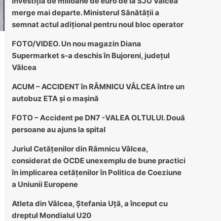
Investiția de milioane de euro de la SJU Vâlcea
merge mai departe. Ministerul Sănătății a
semnat actul adițional pentru noul bloc operator
FOTO/VIDEO. Un nou magazin Diana
Supermarket s-a deschis în Bujoreni, județul
Vâlcea
ACUM – ACCIDENT în RÂMNICU VÂLCEA între un
autobuz ETA și o mașină
FOTO – Accident pe DN7 -VALEA OLTULUI. Două
persoane au ajuns la spital
Juriul Cetățenilor din Râmnicu Vâlcea,
considerat de OCDE unexemplu de bune practici
în implicarea cetățenilor în Politica de Coeziune
a Uniunii Europene
Atleta din Vâlcea, Ștefania Uță, a început cu
dreptul Mondialul U20