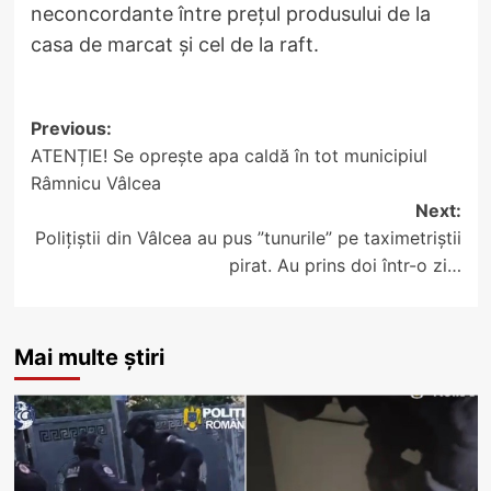
neconcordante între prețul produsului de la
casa de marcat și cel de la raft.
Post
Previous:
ATENȚIE! Se oprește apa caldă în tot municipiul
navigation
Râmnicu Vâlcea
Next:
Polițiștii din Vâlcea au pus ”tunurile” pe taximetriștii
pirat. Au prins doi într-o zi…
Mai multe știri