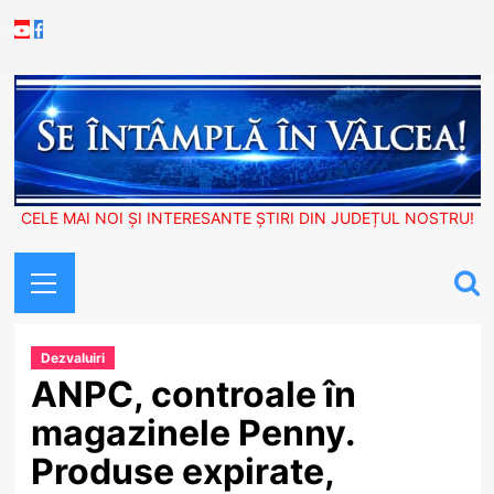
Skip
Youtube
Facebook
to
content
CELE MAI NOI ȘI INTERESANTE ȘTIRI DIN JUDEȚUL NOSTRU!
Primary
Menu
Dezvaluiri
ANPC, controale în
magazinele Penny.
Produse expirate,