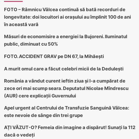
FOTO – Râmnicu Vâlcea continuă să bată recorduri de
longevitate: doi locuitori ai orașului au împlinit 100 de ani
în această vară
Măsuri de economisire a energiei la Bujoreni. Iluminatul
public, diminuat cu 50%
FOTO. ACCIDENT GRAV pe DN 67, la Mihăești
A murit omul care a făcut celebri micii de la Dedulești
România a vândut curent ieftin ziua și l-a cumpărat de
zece ori mai scump seara. Deputatul Nicolae Mîndrescu
(AUR) cere explicații Guvernului
Apel urgent al Centrului de Transfuzie Sanguină Vâlcea:
este nevoie de sânge din trei grupe
AȚI VĂZUT-O? Femeia din imagine a dispărut! Sunați la 112
dacă o vedeți