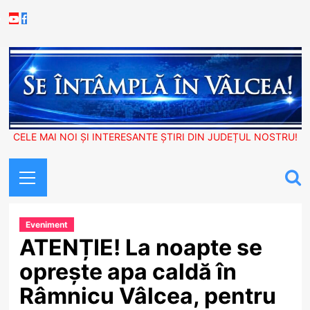
Skip
Youtube
Facebook
to
content
CELE MAI NOI ȘI INTERESANTE ȘTIRI DIN JUDEȚUL NOSTRU!
Primary
Menu
Eveniment
ATENȚIE! La noapte se
oprește apa caldă în
Râmnicu Vâlcea, pentru