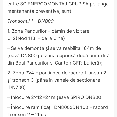
catre SC ENERGOMONTAJ GRUP SA pe langa
mentenanta preventiva, sunt:
Tronsonul 1 – DN800
1.
Zona Pandurilor – cămin de vizitare
C12(Nod 113 – de la Cina)
– Se va demonta și se va reabilita 164m de
țeavă DN800 pe zona cuprinsă după prima liră
din Bdul Pandurilor și Canton CFR(barieră);
2. Zona PV4 – porțiunea de racord tronson 2
și tronson 3 (până în vanele de secționare
DN700)
– Înlocuire 2×12=24m țeavă SPIRO DN800
– Înlocuire ramificații DN800xDN400 – racord
Tronson 2 – 2buc