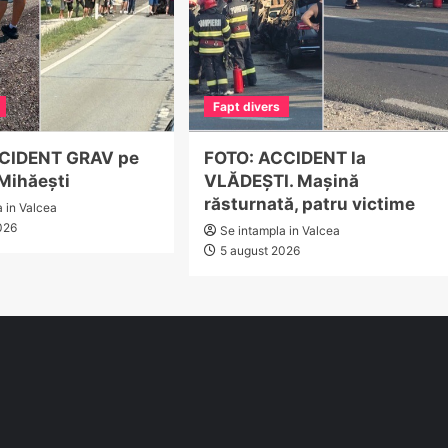
Fapt divers
CCIDENT GRAV pe
FOTO: ACCIDENT la
 Mihăești
VLĂDEȘTI. Mașină
răsturnată, patru victime
a in Valcea
026
Se intampla in Valcea
5 august 2026