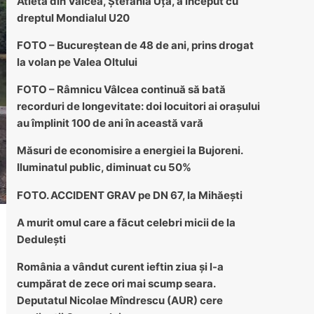
Atleta din Vâlcea, Ștefania Uță, a început cu
dreptul Mondialul U20
FOTO – Bucureștean de 48 de ani, prins drogat
la volan pe Valea Oltului
FOTO – Râmnicu Vâlcea continuă să bată
recorduri de longevitate: doi locuitori ai orașului
au împlinit 100 de ani în această vară
Măsuri de economisire a energiei la Bujoreni.
Iluminatul public, diminuat cu 50%
FOTO. ACCIDENT GRAV pe DN 67, la Mihăești
A murit omul care a făcut celebri micii de la
Dedulești
România a vândut curent ieftin ziua și l-a
cumpărat de zece ori mai scump seara.
Deputatul Nicolae Mîndrescu (AUR) cere