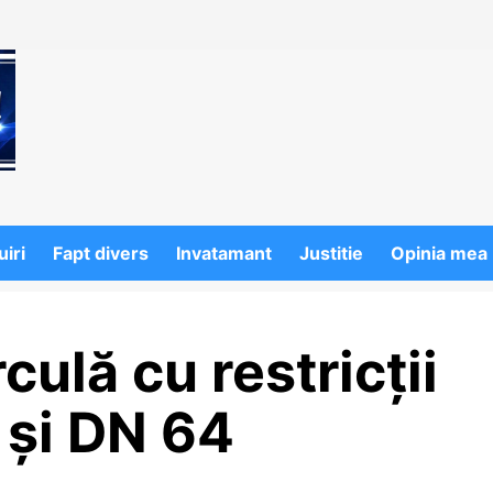
iri
Fapt divers
Invatamant
Justitie
Opinia mea
ulă cu restricții
 și DN 64