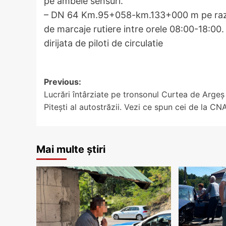
pe ambele sensuri.
– DN 64 Km.95+058-km.133+000 m pe raza L
de marcaje rutiere intre orele 08:00-18:00. 
dirijata de piloti de circulatie
Post
Previous:
Lucrări întârziate pe tronsonul Curtea de Argeș
navigation
Pitești al autostrăzii. Vezi ce spun cei de la CNA
Mai multe știri