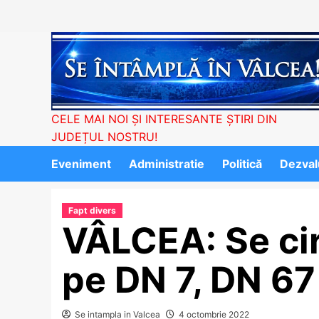
Skip
to
content
CELE MAI NOI ȘI INTERESANTE ȘTIRI DIN
JUDEȚUL NOSTRU!
Eveniment
Administratie
Politică
Dezvalu
Fapt divers
VÂLCEA: Se circ
pe DN 7, DN 67
Se intampla in Valcea
4 octombrie 2022