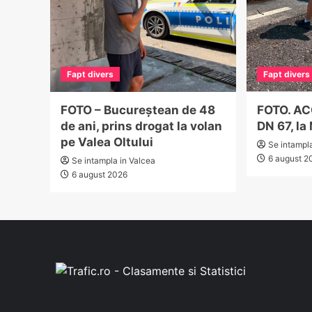
Fapt divers
Fapt divers
FOTO – Bucureștean de 48
FOTO. A
de ani, prins drogat la volan
DN 67, la
pe Valea Oltului
Se intampl
6 august 2
Se intampla in Valcea
6 august 2026