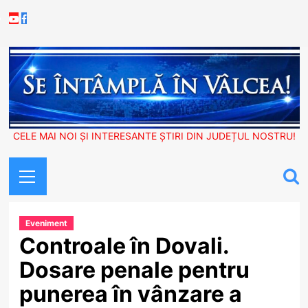
Skip
Youtube
Facebook
to
content
CELE MAI NOI ȘI INTERESANTE ȘTIRI DIN JUDEȚUL NOSTRU!
Primary
Menu
Eveniment
Controale în Dovali.
Dosare penale pentru
punerea în vânzare a