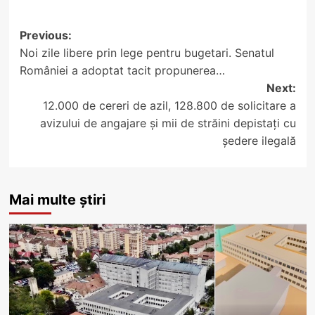
Post
Previous:
Noi zile libere prin lege pentru bugetari. Senatul
navigation
României a adoptat tacit propunerea…
Next:
12.000 de cereri de azil, 128.800 de solicitare a
avizului de angajare și mii de străini depistați cu
ședere ilegală
Mai multe știri