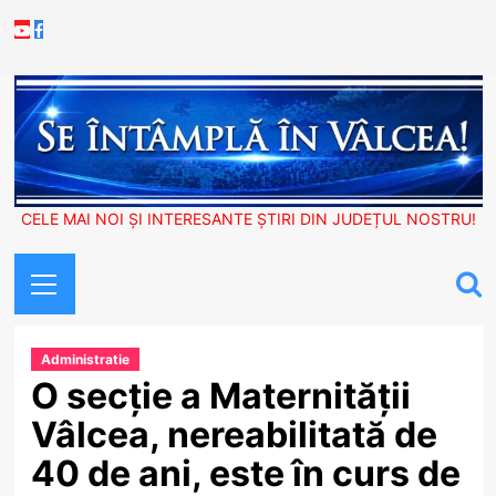
Skip
Youtube
Facebook
to
content
CELE MAI NOI ȘI INTERESANTE ȘTIRI DIN JUDEȚUL NOSTRU!
Primary
Menu
Administratie
O secție a Maternității
Vâlcea, nereabilitată de
40 de ani, este în curs de