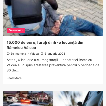
drastice
în
unitățile
de
învățământ…
Dezvaluiri
15.000 de euro, furați dintr-o locuință din
Râmnicu Vâlcea
Se intampla in Valcea
6 ianuarie 2023
Astăzi, 6 ianuarie a.c., magistrații Judecătoriei Râmnicu
Vâlcea au dispus arestarea preventivă pentru o perioadă de
30 de...
Read
Read More
more
about
15.000
de
euro,
furați