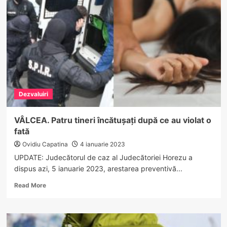
șoselele
din
Vâlcea:
122
km/h
,
118
km/h…
Dezvaluiri
VÂLCEA. Patru tineri încătușați după ce au violat o
fată
Ovidiu Capatina
4 ianuarie 2023
UPDATE: Judecătorul de caz al Judecătoriei Horezu a
dispus azi, 5 ianuarie 2023, arestarea preventivă...
Read
Read More
more
about
VÂLCEA.
Patru