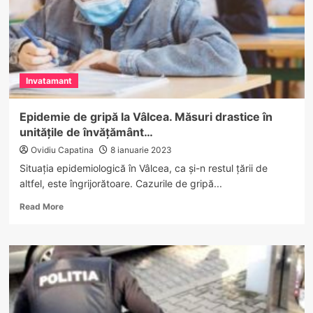
Invatamant
Epidemie de gripă la Vâlcea. Măsuri drastice în
unitățile de învățământ…
Ovidiu Capatina
8 ianuarie 2023
Situația epidemiologică în Vâlcea, ca și-n restul țării de
altfel, este îngrijorătoare. Cazurile de gripă...
Read
Read More
more
about
Epidemie
de
gripă
la
Vâlcea.
Măsuri