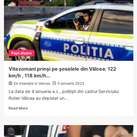
în
trafic
după
ce
a
furat
un
portofel
de
Fapt divers
la
Călimănești
Vitezomani prinși pe șoselele din Vâlcea: 122
km/h , 118 km/h…
Se intampla in Valcea
5 ianuarie 2023
La data de 4 ianuarie a.c., polițiști din cadrul Serviciului
Rutier Vâlcea au depistat un...
Read
Read More
more
about
Vitezomani
prinși
pe