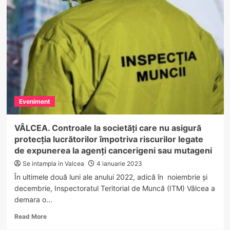
tineri
încătușați
după
ce
au
violat
o
fată
Eveniment
VÂLCEA. Controale la societăți care nu asigură
protecţia lucrătorilor împotriva riscurilor legate
de expunerea la agenți cancerigeni sau mutageni
Se intampla in Valcea
4 ianuarie 2023
În ultimele două luni ale anului 2022, adică în noiembrie și
decembrie, Inspectoratul Teritorial de Muncă (ITM) Vâlcea a
demara o...
Read
Read More
more