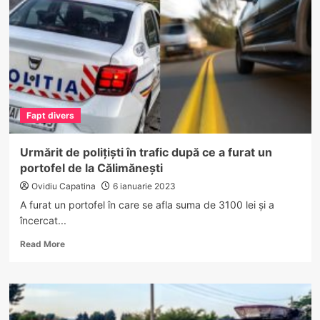
dintr-
o
locuință
din
Râmnicu
Vâlcea
Fapt divers
Urmărit de polițiști în trafic după ce a furat un
portofel de la Călimănești
Ovidiu Capatina
6 ianuarie 2023
A furat un portofel în care se afla suma de 3100 lei și a
încercat...
Read
Read More
more
about
Urmărit
de
polițiști