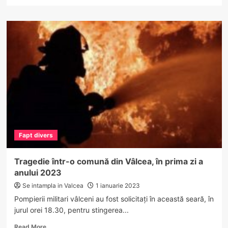
more
about
Premierul
anunţă
realizarea
unui
drum
expres
Găneasa
–
Râmnicu
Vâlcea
–
Tigveni
Fapt divers
Tragedie într-o comună din Vâlcea, în prima zi a
anului 2023
Se intampla in Valcea
1 ianuarie 2023
Pompierii militari vâlceni au fost solicitați în această seară, în
jurul orei 18.30, pentru stingerea...
Read
Read More