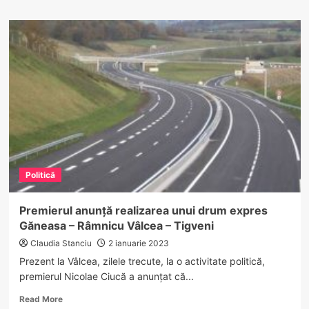
about
VÂLCEA.
Controale
la
societăți
care
nu
asigură
protecţia
lucrătorilor
împotriva
riscurilor
legate
Politică
de expunerea
la
agenți
Premierul anunţă realizarea unui drum expres
cancerigeni
Găneasa – Râmnicu Vâlcea – Tigveni
sau
mutageni
Claudia Stanciu
2 ianuarie 2023
Prezent la Vâlcea, zilele trecute, la o activitate politică,
premierul Nicolae Ciucă a anunţat că...
Read
Read More