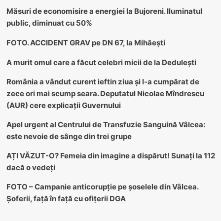
Măsuri de economisire a energiei la Bujoreni. Iluminatul
public, diminuat cu 50%
FOTO. ACCIDENT GRAV pe DN 67, la Mihăești
A murit omul care a făcut celebri micii de la Dedulești
România a vândut curent ieftin ziua și l-a cumpărat de
zece ori mai scump seara. Deputatul Nicolae Mîndrescu
(AUR) cere explicații Guvernului
Apel urgent al Centrului de Transfuzie Sanguină Vâlcea:
este nevoie de sânge din trei grupe
AȚI VĂZUT-O? Femeia din imagine a dispărut! Sunați la 112
dacă o vedeți
FOTO – Campanie anticorupție pe șoselele din Vâlcea.
Șoferii, față în față cu ofițerii DGA