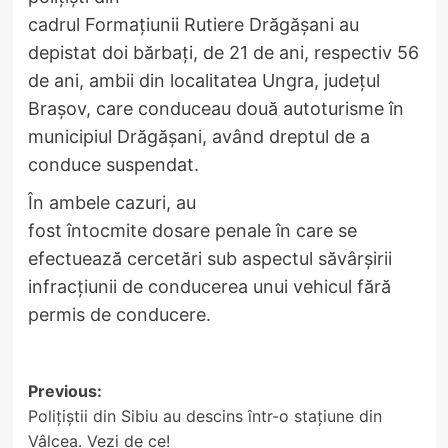
cadrul Formațiunii Rutiere Drăgășani au
depistat doi bărbați, de 21 de ani, respectiv 56
de ani, ambii din localitatea Ungra, județul
Brașov, care conduceau două autoturisme în
municipiul Drăgășani, având dreptul de a
conduce suspendat.
În ambele cazuri, au
fost întocmite dosare penale în care se
efectuează cercetări sub aspectul săvârșirii
infracțiunii de conducerea unui vehicul fără
permis de conducere.
Post
Previous:
Polițiștii din Sibiu au descins într-o stațiune din
navigation
Vâlcea. Vezi de ce!