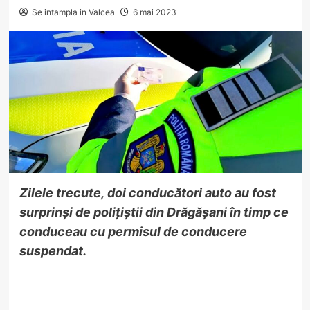
Se intampla in Valcea
6 mai 2023
Zilele trecute, doi
conducători auto au fost
surprinși
de polițiști
i din Drăgășani
în timp ce
conduceau cu
permisul de conducere
susp
e
ndat
.