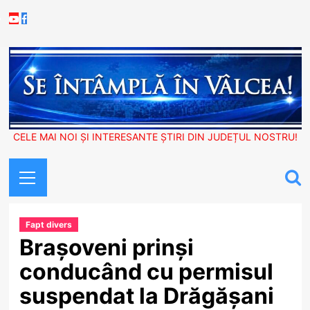
Skip
Youtube
Facebook
to
content
CELE MAI NOI ȘI INTERESANTE ȘTIRI DIN JUDEȚUL NOSTRU!
Primary
Menu
Fapt divers
Brașoveni prinși
conducând cu permisul
suspendat la Drăgășani