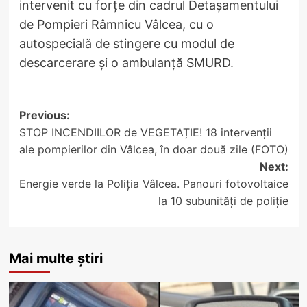
intervenit cu forțe din cadrul Detașamentului
de Pompieri Râmnicu Vâlcea, cu o
autospecială de stingere cu modul de
descarcerare și o ambulanță SMURD.
Post
Previous:
STOP INCENDIILOR de VEGETAȚIE! 18 intervenții
navigation
ale pompierilor din Vâlcea, în doar două zile (FOTO)
Next:
Energie verde la Poliția Vâlcea. Panouri fotovoltaice
la 10 subunități de poliție
Mai multe știri