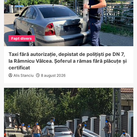
Fapt divers
Taxi fără autorizație, depistat de polițiști pe DN 7,
la Râmnicu Vâlcea. Șoferul a rămas fără plăcuțe și
certificat
Alis Stanciu
8 august 2026