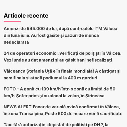
Articole recente
Amenzi de 545.000 de lei, după controalele ITM Vâlcea
din luna iulie. Au fost găsite și cazuri de muncă
nedeclarată
24 de operatori economici, verificați de polițiști în Vâlcea.
Vezi unde au dat amenzi și au găsit bani nefiscalizați
Vâlceanca Ștefania Uță e în finala mondială! A câștigat și
semifinala și atacă podiumul la 400 m garduri
FOTO – A gonit cu 109 km/h într-o zonă cu limită de 50
km/h. Șofer prins și cu alcool la volan, în Șirineasa
NEWS ALERT. Focar de variolă ovină confirmat în Vâlcea,
în zona Transalpina. Peste 500 de mioare vor fi sacrificate
Taxi fără autorizație, depistat de polițiști pe DN 7, la