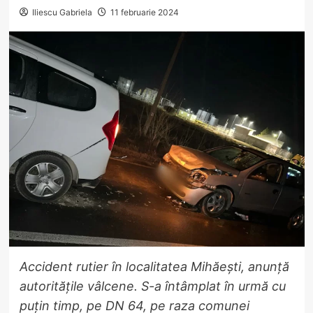
Iliescu Gabriela
11 februarie 2024
Accident rutier în localitatea Mihăești, anunță
autoritățile vâlcene. S-a întâmplat în urmă cu
puțin timp, pe DN 64, pe raza comunei