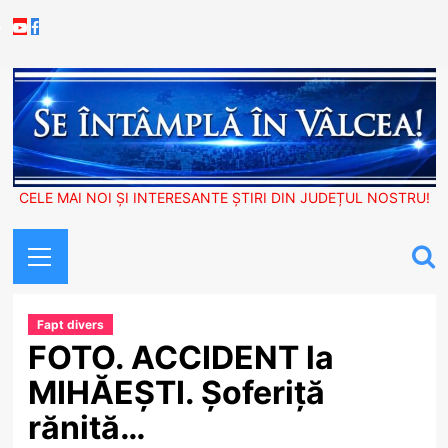
Skip
Youtube
Facebook
to
content
CELE MAI NOI ȘI INTERESANTE ȘTIRI DIN JUDEȚUL NOSTRU!
Primary
Menu
Fapt divers
FOTO. ACCIDENT la
MIHĂEȘTI. Șoferiță
rănită…