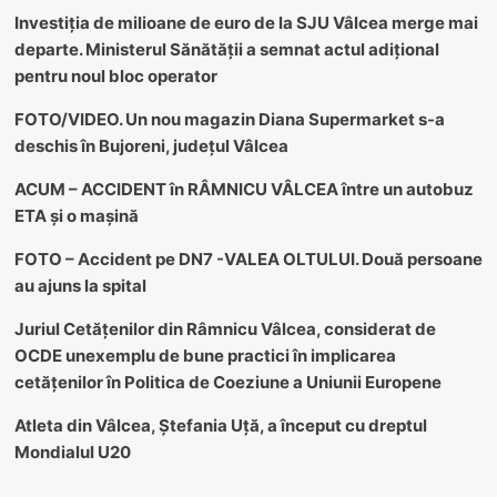
Investiția de milioane de euro de la SJU Vâlcea merge mai
departe. Ministerul Sănătății a semnat actul adițional
pentru noul bloc operator
FOTO/VIDEO. Un nou magazin Diana Supermarket s-a
deschis în Bujoreni, județul Vâlcea
ACUM – ACCIDENT în RÂMNICU VÂLCEA între un autobuz
ETA și o mașină
FOTO – Accident pe DN7 -VALEA OLTULUI. Două persoane
au ajuns la spital
Juriul Cetățenilor din Râmnicu Vâlcea, considerat de
OCDE unexemplu de bune practici în implicarea
cetățenilor în Politica de Coeziune a Uniunii Europene
Atleta din Vâlcea, Ștefania Uță, a început cu dreptul
Mondialul U20