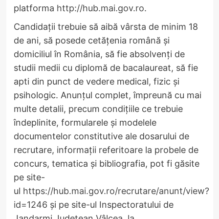
platforma
http://hub.mai.gov.ro
.
Candidații trebuie să aibă vârsta de minim 18
de ani, să posede cetățenia română și
domiciliul în România, să fie absolvenți de
studii medii cu diplomă de bacalaureat, să fie
apti din punct de vedere medical, fizic și
psihologic. Anunțul complet, împreună cu mai
multe detalii, precum condițiile ce trebuie
îndeplinite, formularele și modelele
documentelor constitutive ale dosarului de
recrutare, informații referitoare la probele de
concurs, tematica și bibliografia, pot fi găsite
pe site-
ul
https://hub.mai.gov.ro/recrutare/anunt/view?
id=1246
și pe site-ul Inspectoratului de
Jandarmi Județean Vâlcea, la