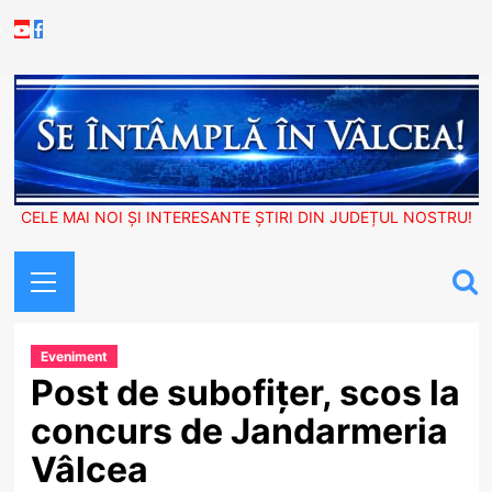
Skip
Youtube
Facebook
to
content
CELE MAI NOI ȘI INTERESANTE ȘTIRI DIN JUDEȚUL NOSTRU!
Primary
Menu
Eveniment
Post de subofițer, scos la
concurs de Jandarmeria
Vâlcea