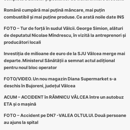
Românii cumpără mai puțină mâncare, mai puțin
combustibil și mai puține produse. Ce arată noile date INS
FOTO – Tur de forță în sudul Vâlcii. George Simion, alături
de deputatul Nicolae Mîndrescu, în vizită la antreprenori și
producători locali
Investiția de milioane de euro de la SJU Vâlcea merge mai
departe. Ministerul Sănătății a semnat actul adițional
pentru noul bloc operator
FOTO/VIDEO. Un nou magazin Diana Supermarket s-a
deschis în Bujoreni, județul Vâlcea
ACUM – ACCIDENT în RÂMNICU VÂLCEA între un autobuz
ETA și o mașină
FOTO – Accident pe DN7 -VALEA OLTULUI. Două persoane
au ajuns la spital