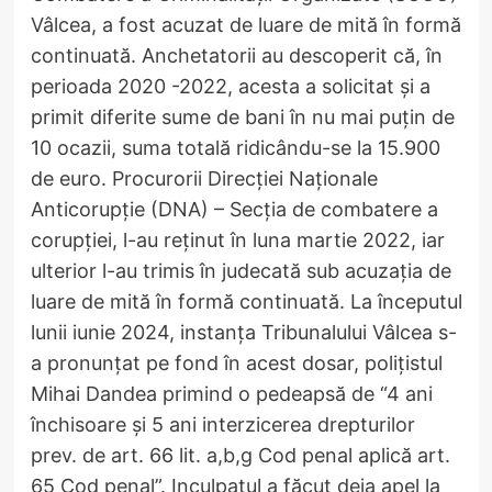
Vâlcea, a fost acuzat de luare de mită în formă
continuată. Anchetatorii au descoperit că, în
perioada 2020 -2022, acesta a solicitat și a
primit diferite sume de bani în nu mai puțin de
10 ocazii, suma totală ridicându-se la 15.900
de euro. Procurorii Direcţiei Naţionale
Anticorupţie (DNA) – Secţia de combatere a
corupţiei, l-au reținut în luna martie 2022, iar
ulterior l-au trimis în judecată sub acuzaţia de
luare de mită în formă continuată. La începutul
lunii iunie 2024, instanța Tribunalului Vâlcea s-
a pronunțat pe fond în acest dosar, polițistul
Mihai Dandea primind o pedeapsă de “4 ani
închisoare şi 5 ani interzicerea drepturilor
prev. de art. 66 lit. a,b,g Cod penal aplică art.
65 Cod penal”. Inculpatul a făcut deja apel la