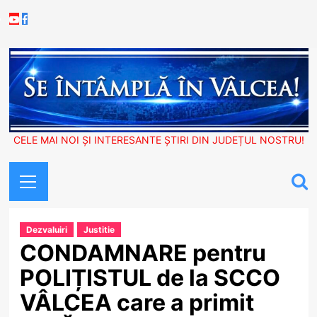
Skip
Youtube
Facebook
to
content
CELE MAI NOI ȘI INTERESANTE ȘTIRI DIN JUDEȚUL NOSTRU!
Primary
Menu
Dezvaluiri
Justitie
CONDAMNARE pentru
POLIȚISTUL de la SCCO
VÂLCEA care a primit