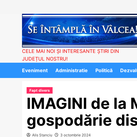
Skip
to
content
CELE MAI NOI ȘI INTERESANTE ȘTIRI DIN
JUDEȚUL NOSTRU!
Eveniment
Administratie
Politică
Dezvalu
Fapt divers
IMAGINI de la
gospodărie dis
Alis Stanciu
3 octombrie 2024