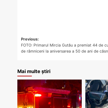
Post
Previous:
FOTO: Primarul Mircia Gutău a premiat 44 de cu
navigation
de râmniceni la aniversarea a 50 de ani de căsn
Mai multe știri