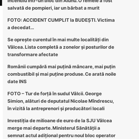
Incendiu într-un bloc din Alunu. O femeie a fost
salvată de pompieri, iar un bărbat a murit
FOTO: ACCIDENT CUMPLIT la BUDEȘTI. Victima
a decedat…
Se oprește curentul în mai multe localități din
Vâlcea. Lista completă a zonelor și posturilor de
transformare afectate
Românii cumpără mai puțină mâncare, mai puțin
combustibil și mai puține produse. Ce arată noile
date INS
FOTO – Tur de forță în sudul Vâlcii. George
Simion, alături de deputatul Nicolae Mîndrescu,
în vizită la antreprenori și producători locali
Investiția de milioane de euro de la SJU Vâlcea
merge mai departe. Ministerul Sănătății a
semnat actul adițional pentru noul bloc operator