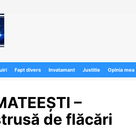
iri
Fapt divers
Invatamant
Justitie
Opinia mea
 MATEEȘTI –
trusă de flăcări