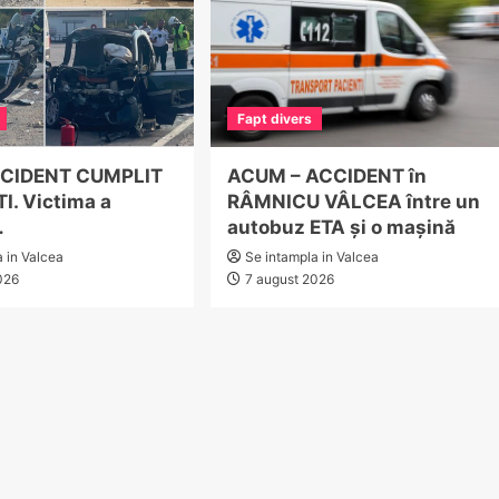
Fapt divers
CCIDENT CUMPLIT
ACUM – ACCIDENT în
I. Victima a
RÂMNICU VÂLCEA între un
…
autobuz ETA și o mașină
a in Valcea
Se intampla in Valcea
026
7 august 2026