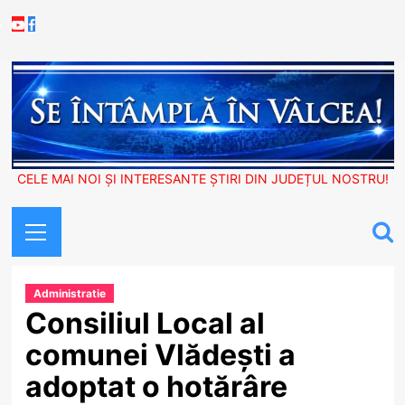
Skip
Youtube
Facebook
to
content
CELE MAI NOI ȘI INTERESANTE ȘTIRI DIN JUDEȚUL NOSTRU!
Primary
Menu
Administratie
Consiliul Local al
comunei Vlădești a
adoptat o hotărâre