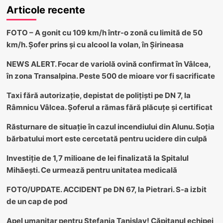
Articole recente
FOTO – A gonit cu 109 km/h într-o zonă cu limită de 50
km/h. Șofer prins și cu alcool la volan, în Șirineasa
NEWS ALERT. Focar de variolă ovină confirmat în Vâlcea,
în zona Transalpina. Peste 500 de mioare vor fi sacrificate
Taxi fără autorizație, depistat de polițiști pe DN 7, la
Râmnicu Vâlcea. Șoferul a rămas fără plăcuțe și certificat
Răsturnare de situație în cazul incendiului din Alunu. Soția
bărbatului mort este cercetată pentru ucidere din culpă
Investiție de 1,7 milioane de lei finalizată la Spitalul
Mihăești. Ce urmează pentru unitatea medicală
FOTO/UPDATE. ACCIDENT pe DN 67, la Pietrari. S-a izbit
de un cap de pod
Apel umanitar pentru Ștefania Tanislav! Căpitanul echipei