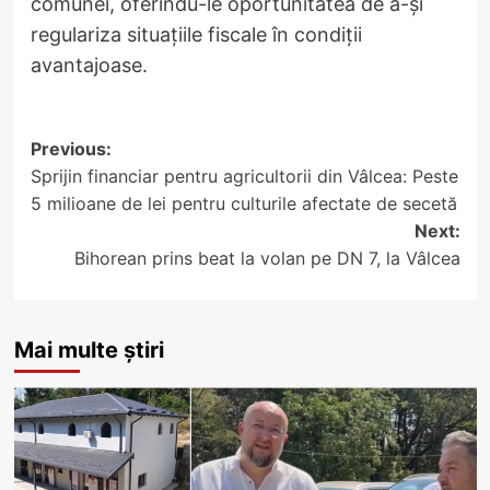
comunei, oferindu-le oportunitatea de a-și
regulariza situațiile fiscale în condiții
avantajoase.
Post
Previous:
Sprijin financiar pentru agricultorii din Vâlcea: Peste
navigation
5 milioane de lei pentru culturile afectate de secetă
Next:
Bihorean prins beat la volan pe DN 7, la Vâlcea
Mai multe știri