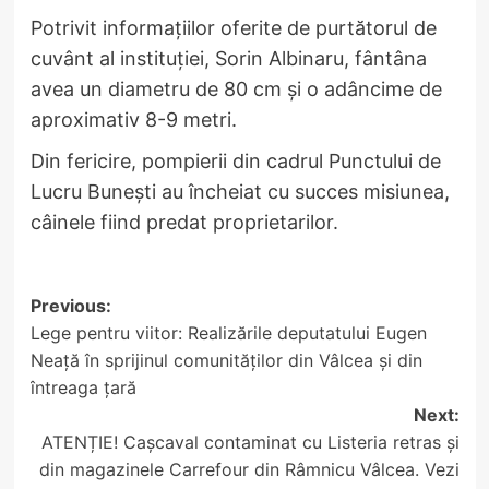
Potrivit informațiilor oferite de purtătorul de
cuvânt al instituției, Sorin Albinaru, fântâna
avea un diametru de 80 cm și o adâncime de
aproximativ 8-9 metri.
Din fericire, pompierii din cadrul Punctului de
Lucru Bunești au încheiat cu succes misiunea,
câinele fiind predat proprietarilor.
Post
Previous:
Lege pentru viitor: Realizările deputatului Eugen
navigation
Neață în sprijinul comunităților din Vâlcea și din
întreaga țară
Next:
ATENȚIE! Cașcaval contaminat cu Listeria retras și
din magazinele Carrefour din Râmnicu Vâlcea. Vezi