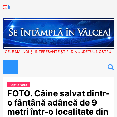
Skip
Youtube
Facebook
to
content
CELE MAI NOI ȘI INTERESANTE ȘTIRI DIN JUDEȚUL NOSTRU!
Primary
Menu
Fapt divers
FOTO. Câine salvat dintr-
o fântână adâncă de 9
metri într-o localitate din