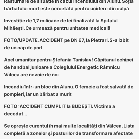
Răsturnare de situație în cazul incendiului din Alunu. Soția
bărbatului mort este cercetată pentru ucidere din culpă
Investiție de 1,7 milioane de lei finalizată la Spitalul
Mihăești. Ce urmează pentru unitatea medicală
FOTO/UPDATE. ACCIDENT pe DN 67, la Pietrari. S-a izbit
de un cap de pod
Apel umanitar pentru Ștefania Tanislav! Căpitanul echipei
de handbal junioare a Colegiului Energetic Râmnicu
Vâlcea are nevoie de noi
Incendiu într-un bloc din Alunu. O femeie a fost salvată de
pompieri, iar un bărbat a murit
FOTO: ACCIDENT CUMPLIT la BUDEȘTI. Victima a
decedat…
Se oprește curentul în mai multe localități din Vâlcea. Lista
completă a zonelor și posturilor de transformare afectate