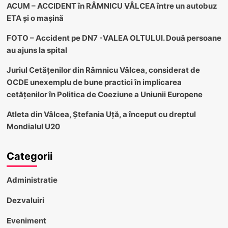
ACUM – ACCIDENT în RÂMNICU VÂLCEA între un autobuz
ETA și o mașină
FOTO – Accident pe DN7 -VALEA OLTULUI. Două persoane
au ajuns la spital
Juriul Cetățenilor din Râmnicu Vâlcea, considerat de
OCDE unexemplu de bune practici în implicarea
cetățenilor în Politica de Coeziune a Uniunii Europene
Atleta din Vâlcea, Ștefania Uță, a început cu dreptul
Mondialul U20
Categorii
Administratie
Dezvaluiri
Eveniment