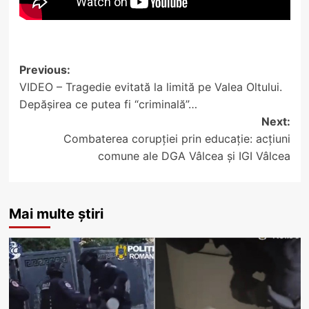
Post
Previous:
VIDEO – Tragedie evitată la limită pe Valea Oltului.
navigation
Depășirea ce putea fi “criminală”…
Next:
Combaterea corupției prin educație: acțiuni
comune ale DGA Vâlcea și IGI Vâlcea
Mai multe știri