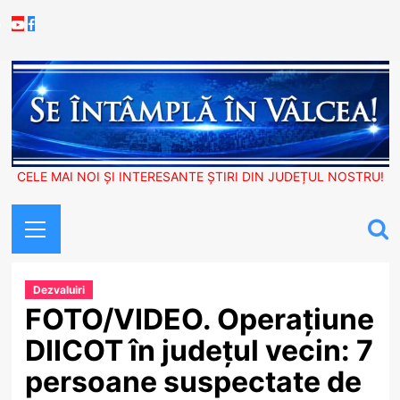
Skip
Youtube
Facebook
to
content
CELE MAI NOI ȘI INTERESANTE ȘTIRI DIN JUDEȚUL NOSTRU!
Primary
Menu
Dezvaluiri
FOTO/VIDEO. Operațiune
DIICOT în județul vecin: 7
persoane suspectate de