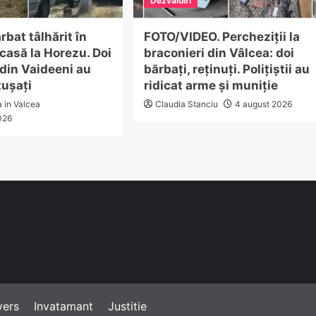
Dezvaluiri
rbat tâlhărit în
FOTO/VIDEO. Percheziții la
 casă la Horezu. Doi
braconieri din Vâlcea: doi
din Vaideeni au
bărbați, reținuți. Polițiștii au
tușați
ridicat arme și muniție
a in Valcea
Claudia Stanciu
4 august 2026
026
vers
Invatamant
Justitie