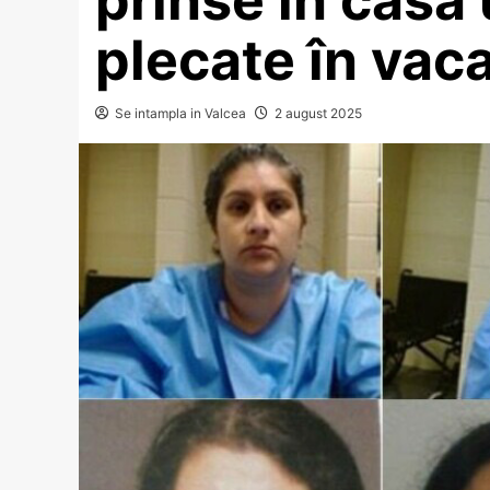
plecate în vac
Se intampla in Valcea
2 august 2025