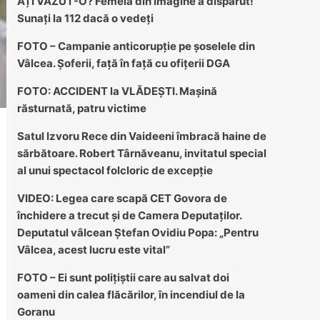
AȚI VĂZUT-O? Femeia din imagine a dispărut!
Sunați la 112 dacă o vedeți
FOTO – Campanie anticorupție pe șoselele din
Vâlcea. Șoferii, față în față cu ofițerii DGA
FOTO: ACCIDENT la VLĂDEȘTI. Mașină
răsturnată, patru victime
Satul Izvoru Rece din Vaideeni îmbracă haine de
sărbătoare. Robert Târnăveanu, invitatul special
al unui spectacol folcloric de excepție
VIDEO: Legea care scapă CET Govora de
închidere a trecut și de Camera Deputaților.
Deputatul vâlcean Ștefan Ovidiu Popa: „Pentru
Vâlcea, acest lucru este vital”
FOTO – Ei sunt polițiștii care au salvat doi
oameni din calea flăcărilor, în incendiul de la
Goranu