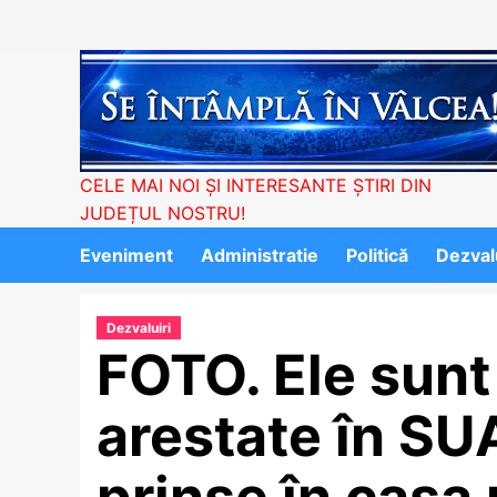
Skip
to
content
CELE MAI NOI ȘI INTERESANTE ȘTIRI DIN
JUDEȚUL NOSTRU!
Eveniment
Administratie
Politică
Dezvalu
Dezvaluiri
FOTO. Ele sun
arestate în SU
prinse în casa 