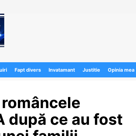
iri
Fapt divers
Invatamant
Justitie
Opinia mea
t româncele
A după ce au fost
unei familii