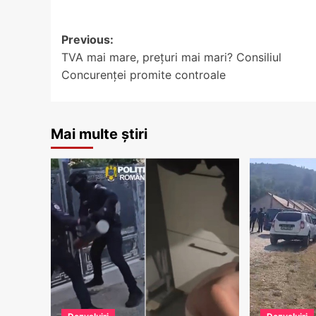
Post
Previous:
TVA mai mare, prețuri mai mari? Consiliul
navigation
Concurenței promite controale
Mai multe știri