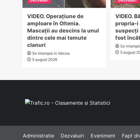
Dezvaluiri
Dezvaluiri
VIDEO. Operațiune de
VIDEO. Bă
amploare în Oltenia.
propria-i
Mascații au descins la unul
suspecți 
dintre cele mai temute
fost încă
clanuri
Se intampl
5 august 2
Se intampla in Valcea
5 august 2026
Administratie
Dezvaluiri
Eveniment
Fapt di