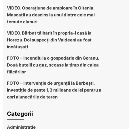
VIDEO. Operațiune de amploare în Oltenia.
Mascații au descins la unul dintre cele mai
temute clanuri
VIDEO. Bărbat tâlhărit în propria-i casă la
Horezu. Doi suspecți din Vaideeni au fost
încătușați
FOTO – Incendiu la o gospodărie din Goranu.
Două butelii cu gaz, scoase la timp din calea
flăcărilor
FOTO – Intervenție de urgență la Berbești.
Investiție de peste 1,3 milioane de lei pentru a
opri alunecările de teren
Categorii
Administratie