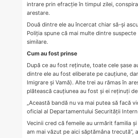
intrare prin efracție în timpul zilei, conspi
arestare.
Două dintre ele au încercat chiar să-și ascu
Poliția spune că mai multe dintre suspecte
similare.
Cum au fost prinse
După ce au fost reținute, toate cele șase a
dintre ele au fost eliberate pe cauțiune, dar
Imigrare și Vamă). Alte trei au rămas în ares
plătească cauțiunea au fost și ei reținuți de
„Această bandă nu va mai putea să facă vic
oficial al Departamentului Securității Intern
Vecinii cred că femeile au urmărit familia și
am mai văzut pe aici săptămâna trecută”, a