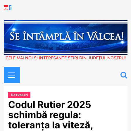
Skip
Youtube
Facebook
to
content
CELE MAI NOI ȘI INTERESANTE ȘTIRI DIN JUDEȚUL NOSTRU!
Primary
Menu
Dezvaluiri
Codul Rutier 2025
schimbă regula:
toleranța la viteză,