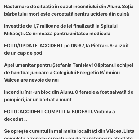
Răsturnare de situație în cazul incendiului din Alunu. Soția
bărbatului mort este cercetată pentru ucidere din culpă
Investiție de 1,7 milioane de lei finalizată la Spitalul
Mihăești. Ce urmează pentru unitatea medicală
FOTO/UPDATE. ACCIDENT pe DN 67, la Pietrari. S-a izbit
de un cap de pod
Apel umanitar pentru Ștefania Tanislav! Căpitanul echipei
de handbal junioare a Colegiului Energetic Râmnicu
Vâlcea are nevoie de noi
Incendiu într-un bloc din Alunu. O femeie a fost salvată de
pompieri, iar un bărbat a murit
FOTO: ACCIDENT CUMPLIT la BUDEȘTI. Victima a
decedat…
Se oprește curentul în mai multe localități din Vâlcea. Lista
completă a zonelor și posturilor de transformare afectate