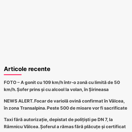
Articole recente
FOTO – A gonit cu 109 km/h într-o zonă cu limită de 50
km/h. Șofer prins și cu alcool la volan, în Șirineasa
NEWS ALERT. Focar de variolă ovină confirmat în Vâlcea,
în zona Transalpina. Peste 500 de mioare vor fi sacrificate
Taxi fără autorizație, depistat de polițiști pe DN 7, la
Râmnicu Vâlcea. Șoferul a rămas fără plăcuțe și certificat