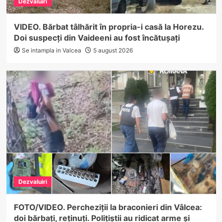
Dezvaluiri
VIDEO. Bărbat tâlhărit în propria-i casă la Horezu.
Doi suspecți din Vaideeni au fost încătușați
Se intampla in Valcea
5 august 2026
Dezvaluiri
FOTO/VIDEO. Percheziții la braconieri din Vâlcea:
doi bărbați, reținuți. Polițiștii au ridicat arme și