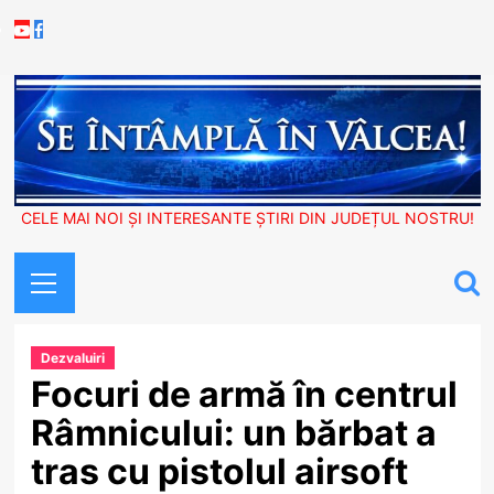
Skip
Youtube
Facebook
to
content
CELE MAI NOI ȘI INTERESANTE ȘTIRI DIN JUDEȚUL NOSTRU!
Primary
Menu
Dezvaluiri
Focuri de armă în centrul
Râmnicului: un bărbat a
tras cu pistolul airsoft