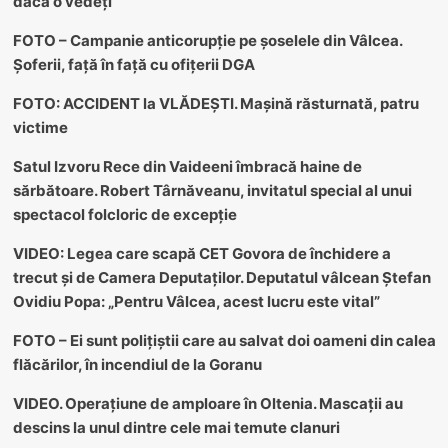
dacă o vedeți
FOTO – Campanie anticorupție pe șoselele din Vâlcea.
Șoferii, față în față cu ofițerii DGA
FOTO: ACCIDENT la VLĂDEȘTI. Mașină răsturnată, patru
victime
Satul Izvoru Rece din Vaideeni îmbracă haine de
sărbătoare. Robert Târnăveanu, invitatul special al unui
spectacol folcloric de excepție
VIDEO: Legea care scapă CET Govora de închidere a
trecut și de Camera Deputaților. Deputatul vâlcean Ștefan
Ovidiu Popa: „Pentru Vâlcea, acest lucru este vital”
FOTO – Ei sunt polițiștii care au salvat doi oameni din calea
flăcărilor, în incendiul de la Goranu
VIDEO. Operațiune de amploare în Oltenia. Mascații au
descins la unul dintre cele mai temute clanuri