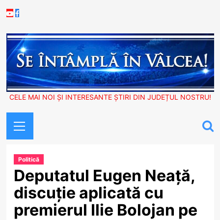
Skip
Youtube
Facebook
to
content
CELE MAI NOI ȘI INTERESANTE ȘTIRI DIN JUDEȚUL NOSTRU!
Primary
Menu
Politică
Deputatul Eugen Neață,
discuție aplicată cu
premierul Ilie Bolojan pe