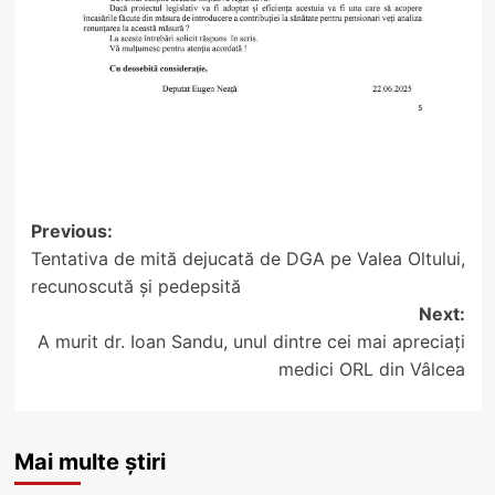
Post
Previous:
Tentativa de mită dejucată de DGA pe Valea Oltului,
navigation
recunoscută și pedepsită
Next:
A murit dr. Ioan Sandu, unul dintre cei mai apreciați
medici ORL din Vâlcea
Mai multe știri