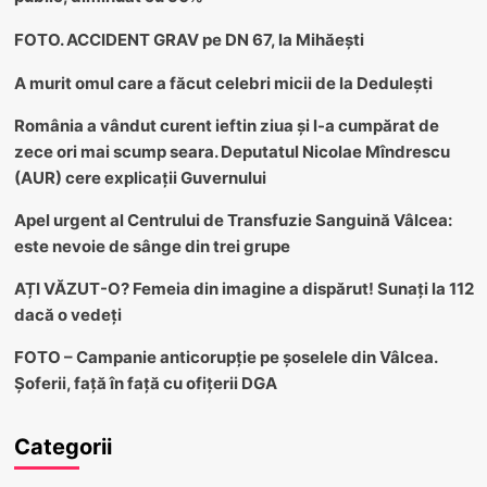
FOTO. ACCIDENT GRAV pe DN 67, la Mihăești
A murit omul care a făcut celebri micii de la Dedulești
România a vândut curent ieftin ziua și l-a cumpărat de
zece ori mai scump seara. Deputatul Nicolae Mîndrescu
(AUR) cere explicații Guvernului
Apel urgent al Centrului de Transfuzie Sanguină Vâlcea:
este nevoie de sânge din trei grupe
AȚI VĂZUT-O? Femeia din imagine a dispărut! Sunați la 112
dacă o vedeți
FOTO – Campanie anticorupție pe șoselele din Vâlcea.
Șoferii, față în față cu ofițerii DGA
Categorii