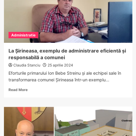
Administratie
La Șirineasa, exemplu de administrare eficientă și
responsabilă a comunei
Claudia Stanciu
25 aprilie 2024
Eforturile primarului Ion Bebe Streinu și ale echipei sale în
transformarea comunei Șirineasa într-un exemplu...
Read
Read More
more
about
La
Șirineasa,
exemplu
de
administrare
eficientă