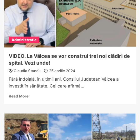
și
responsabilă
a
comunei
Administratie
VIDEO. La Vâlcea se vor construi trei noi clădiri de
spital. Vezi unde!
Claudia Stanciu
25 aprilie 2024
Fără îndoială, în ultimii ani, Consiliul Județean Vâlcea a
investit în sănătate. Cei care afirmă...
Read
Read More
more
about
VIDEO.
La
Vâlcea
se
vor