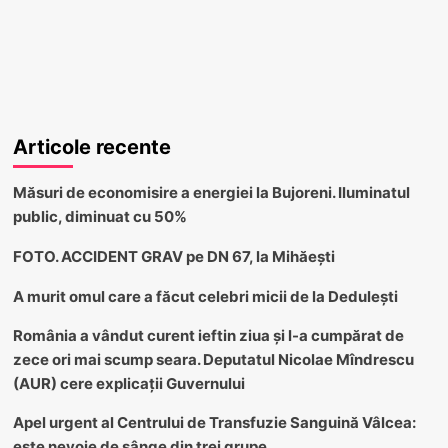
Articole recente
Măsuri de economisire a energiei la Bujoreni. Iluminatul
public, diminuat cu 50%
FOTO. ACCIDENT GRAV pe DN 67, la Mihăești
A murit omul care a făcut celebri micii de la Dedulești
România a vândut curent ieftin ziua și l-a cumpărat de
zece ori mai scump seara. Deputatul Nicolae Mîndrescu
(AUR) cere explicații Guvernului
Apel urgent al Centrului de Transfuzie Sanguină Vâlcea:
este nevoie de sânge din trei grupe