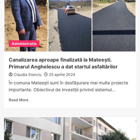
construi
trei
noi
clădiri
de
spital.
Vezi
Administratie
unde!
Canalizarea aproape finalizată la Mateești.
Primarul Anghelescu a dat startul asfaltărilor
Claudia Stanciu
25 aprilie 2024
În comuna Mateești sunt în desfășurare mai multe proiecte
importante. Obiectivul de investiții privind sistemul...
Read
Read More
more
about
Canalizarea
aproape
finalizată
la