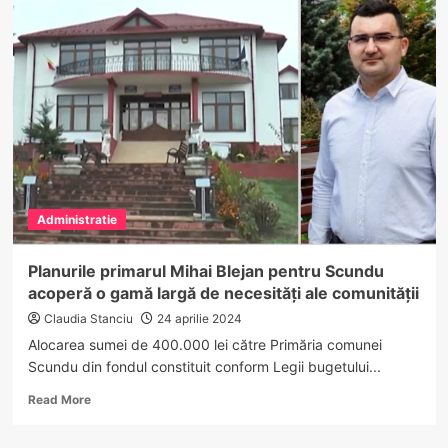
de
peste
1
milion
lei
pentru
dotarea
Școlii
gimnaziale
din
satul
Administratie
Măgura,
comuna
Mihăești
Planurile primarul Mihai Blejan pentru Scundu
acoperă o gamă largă de necesități ale comunității
Claudia Stanciu
24 aprilie 2024
Alocarea sumei de 400.000 lei către Primăria comunei
Scundu din fondul constituit conform Legii bugetului...
Read
Read More
more
about