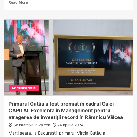
Read
Read More
more
about
Primăria
Cernișoara,
eforturi
susținute
pentru
realizarea
proiectului
privind
extinderea
sistemului
de
canalizare
Administratie
Primarul Gutău a fost premiat în cadrul Galei
CAPITAL Excelența în Management pentru
atragerea de investiții record în Râmnicu Vâlcea
Se intampla in Valcea
24 aprilie 2024
Marți seara, la București, primarul Mircia Gutău a