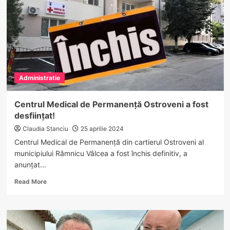
Mateești.
Primarul
Anghelescu
a
dat
startul
asfaltărilor
Administratie
Centrul Medical de Permanență Ostroveni a fost
desființat!
Claudia Stanciu
25 aprilie 2024
Centrul Medical de Permanență din cartierul Ostroveni al
municipiului Râmnicu Vâlcea a fost închis definitiv, a
anunțat...
Read
Read More
more
about
Centrul
Medical
de