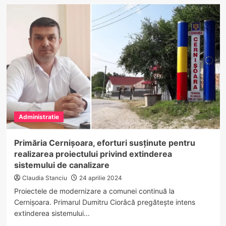
Planurile
primarul
Mihai
Blejan
pentru
Scundu
acoperă
o
gamă
largă
de
necesități
Administratie
ale
comunității
Primăria Cernișoara, eforturi susținute pentru
realizarea proiectului privind extinderea
sistemului de canalizare
Claudia Stanciu
24 aprilie 2024
Proiectele de modernizare a comunei continuă la
Cernișoara. Primarul Dumitru Ciorâcă pregătește intens
extinderea sistemului...