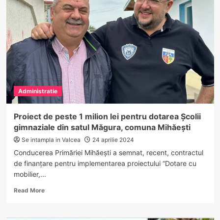
Permanență
Ostroveni
a
fost
desființat!
Administratie
Proiect de peste 1 milion lei pentru dotarea Școlii
gimnaziale din satul Măgura, comuna Mihăești
Se intampla in Valcea
24 aprilie 2024
Conducerea Primăriei Mihăești a semnat, recent, contractul
de finanţare pentru implementarea proiectului “Dotare cu
mobilier,...
Read
Read More
more
about
Proiect