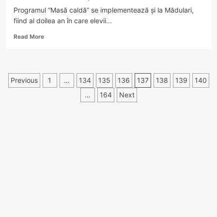
Programul “Masă caldă” se implementează și la Mădulari,
fiind al doilea an în care elevii...
Read
Read More
more
about
Elevii
din
Paginație
Previous
1
…
134
135
136
137
138
139
140
Mădulari
primesc
articole
…
164
Next
zilnic
o
masă
caldă
la
școală