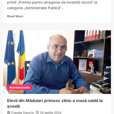
primit „Premiul pentru atragerea de investiții record” la
categoria „Administrație Publică”...
Read
Read More
more
about
Primarul
Gutău
a
fost
premiat în
cadrul
Galei
CAPITAL
Excelența
în
Management pentru
atragerea
Administratie
de
investiții
record
Elevii din Mădulari primesc zilnic o masă caldă la
în
școală
Râmnicu
Vâlcea
Claudia Stanciu
24 aprilie 2024