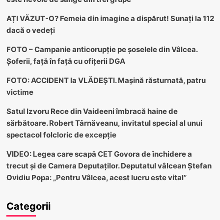
AȚI VĂZUT-O? Femeia din imagine a dispărut! Sunați la 112
dacă o vedeți
FOTO – Campanie anticorupție pe șoselele din Vâlcea.
Șoferii, față în față cu ofițerii DGA
FOTO: ACCIDENT la VLĂDEȘTI. Mașină răsturnată, patru
victime
Satul Izvoru Rece din Vaideeni îmbracă haine de
sărbătoare. Robert Târnăveanu, invitatul special al unui
spectacol folcloric de excepție
VIDEO: Legea care scapă CET Govora de închidere a
trecut și de Camera Deputaților. Deputatul vâlcean Ștefan
Ovidiu Popa: „Pentru Vâlcea, acest lucru este vital”
Categorii