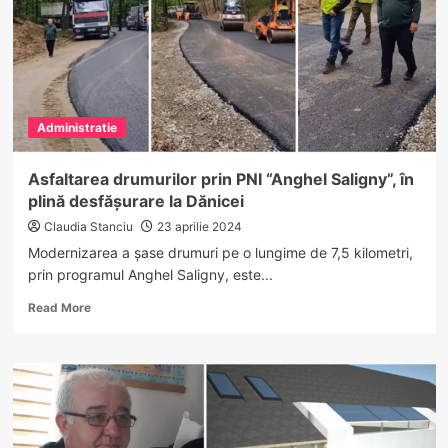
masă
caldă
la
școală
Administratie
Asfaltarea drumurilor prin PNI “Anghel Saligny”, în
plină desfășurare la Dănicei
Claudia Stanciu
23 aprilie 2024
Modernizarea a șase drumuri pe o lungime de 7,5 kilometri,
prin programul Anghel Saligny, este...
Read
Read More
more
about
Asfaltarea
drumurilor
prin
PNI
“Anghel