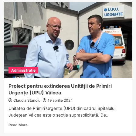
Investiții
de
amploare
în
cartierul
Rahova
al
municipiului
Drăgășani
Administratie
Proiect pentru extinderea Unității de Primiri
Urgențe (UPU) Vâlcea
Claudia Stanciu
19 aprilie 2024
Unitatea de Primiri Urgențe (UPU) din cadrul Spitalului
Județean Vâlcea este o secție suprasolicitată. De...
Read
Read More
more
about