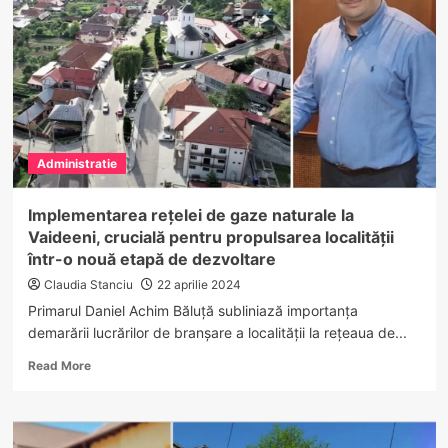
zi
și
drumurile
din
5
sate
modernizate
la
Administratie
Budești
Implementarea rețelei de gaze naturale la
Vaideeni, crucială pentru propulsarea localității
într-o nouă etapă de dezvoltare
Claudia Stanciu
22 aprilie 2024
Primarul Daniel Achim Băluță subliniază importanța
demarării lucrărilor de branșare a localității la rețeaua de...
Read
Read More
more
about
Implementarea
rețelei