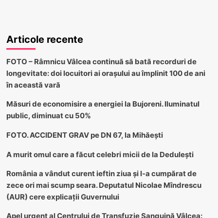
Articole recente
FOTO – Râmnicu Vâlcea continuă să bată recorduri de
longevitate: doi locuitori ai orașului au împlinit 100 de ani
în această vară
Măsuri de economisire a energiei la Bujoreni. Iluminatul
public, diminuat cu 50%
FOTO. ACCIDENT GRAV pe DN 67, la Mihăești
A murit omul care a făcut celebri micii de la Dedulești
România a vândut curent ieftin ziua și l-a cumpărat de
zece ori mai scump seara. Deputatul Nicolae Mîndrescu
(AUR) cere explicații Guvernului
Apel urgent al Centrului de Transfuzie Sanguină Vâlcea: