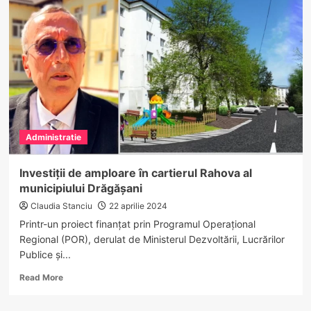
de
gaze
naturale
la
Vaideeni,
crucială
pentru
propulsarea
localității
într-
Administratie
o
nouă
etapă
Investiții de amploare în cartierul Rahova al
de
municipiului Drăgășani
dezvoltare
Claudia Stanciu
22 aprilie 2024
Printr-un proiect finanțat prin Programul Operațional
Regional (POR), derulat de Ministerul Dezvoltării, Lucrărilor
Publice și...
Read
Read More
more
about