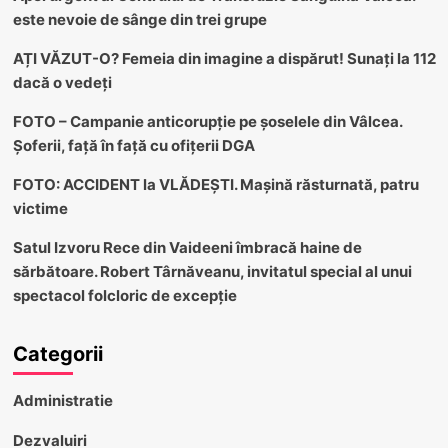
este nevoie de sânge din trei grupe
AȚI VĂZUT-O? Femeia din imagine a dispărut! Sunați la 112
dacă o vedeți
FOTO – Campanie anticorupție pe șoselele din Vâlcea.
Șoferii, față în față cu ofițerii DGA
FOTO: ACCIDENT la VLĂDEȘTI. Mașină răsturnată, patru
victime
Satul Izvoru Rece din Vaideeni îmbracă haine de
sărbătoare. Robert Târnăveanu, invitatul special al unui
spectacol folcloric de excepție
Categorii
Administratie
Dezvaluiri