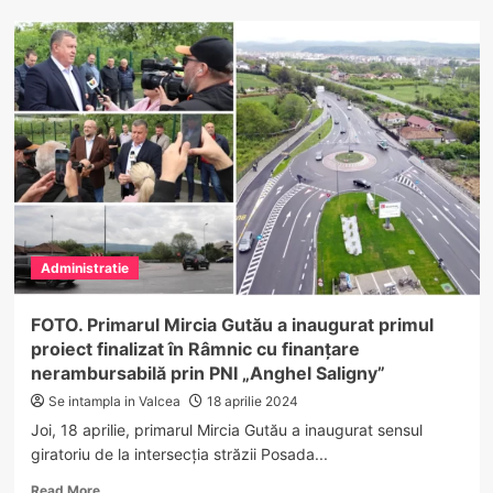
Proiect
pentru
extinderea
Unității
de
Primiri
Urgențe
(UPU)
Vâlcea
Administratie
FOTO. Primarul Mircia Gutău a inaugurat primul
proiect finalizat în Râmnic cu finanțare
nerambursabilă prin PNI „Anghel Saligny”
Se intampla in Valcea
18 aprilie 2024
Joi, 18 aprilie, primarul Mircia Gutău a inaugurat sensul
giratoriu de la intersecția străzii Posada...
Read
Read More