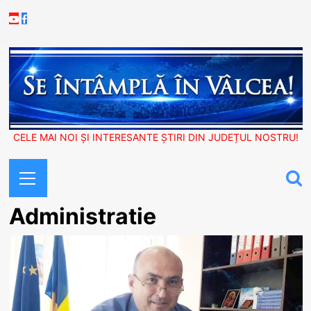
Skip
Youtube
Facebook
to
content
CELE MAI NOI ȘI INTERESANTE ȘTIRI DIN JUDEȚUL NOSTRU!
Primary
Menu
Administratie