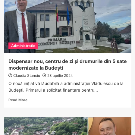
Primarul
Ion
Vasile
implementează
noi
proiecte
Administratie
Dispensar nou, centru de zi și drumurile din 5 sate
modernizate la Budești
Claudia Stanciu
23 aprilie 2024
O nouă inițiativă lăudabilă a administrației Vlădulescu de la
Budești. Primarul a solicitat finanțare pentru...
Read
Read More
more
about
Dispensar
nou,
centru
de