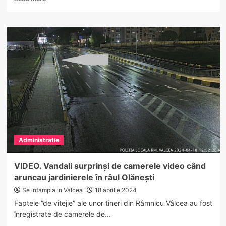
more
about
FOTO.
Primarul
Mircia
Gutău
a
inaugurat
primul
proiect finalizat în
Râmnic
cu
finanțare
nerambursabilă
Administratie
prin PNI „Anghel
Saligny”
VIDEO. Vandali surprinși de camerele video când
aruncau jardinierele în râul Olănești
Se intampla in Valcea
18 aprilie 2024
Faptele ”de vitejie” ale unor tineri din Râmnicu Vâlcea au fost
înregistrate de camerele de...