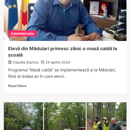
Administratie
Elevii din Mădulari primesc zilnic o masă caldă la
școală
Claudia Stanciu
24 aprilie 2024
Programul “Masă caldă” se implementează și la Mădulari,
fiind al doilea an în care elevii...
Read
Read More
more
about
Elevii
din
Mădulari
primesc
zilnic
o