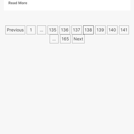
Read
Read More
more
about
VIDEO.
Vandali
Paginație
Previous
1
…
135
136
137
138
139
140
141
surprinși
de
articole
…
165
Next
camerele
video
când
aruncau
jardinierele
în
râul
Olănești