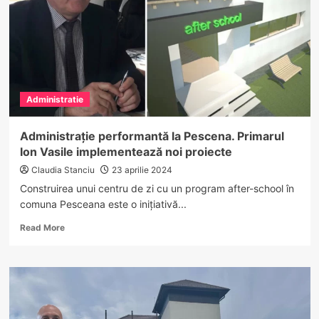
Saligny”,
în
plină
desfășurare
la
Dănicei
Administratie
Administrație performantă la Pescena. Primarul
Ion Vasile implementează noi proiecte
Claudia Stanciu
23 aprilie 2024
Construirea unui centru de zi cu un program after-school în
comuna Pesceana este o inițiativă...
Read
Read More
more
about
Administrație
performantă
la
Pescena.