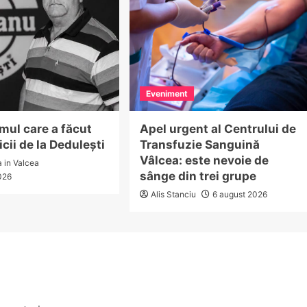
Eveniment
mul care a făcut
Apel urgent al Centrului de
icii de la Dedulești
Transfuzie Sanguină
Vâlcea: este nevoie de
a in Valcea
sânge din trei grupe
026
Alis Stanciu
6 august 2026