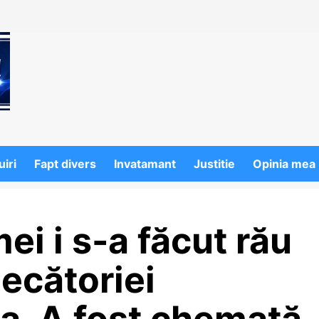
iri
Fapt divers
Invatamant
Justitie
Opinia mea
ei i s-a făcut rău
decătoriei
a. A fost chemată