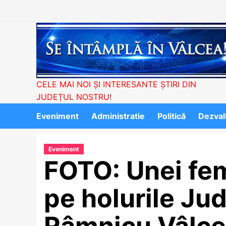
Skip
to
content
CELE MAI NOI ȘI INTERESANTE ȘTIRI DIN
JUDEȚUL NOSTRU!
Eveniment
Administratie
Politică
Dezvalu
Eveniment
FOTO: Unei fem
pe holurile Ju
Râmnicu Vâlce