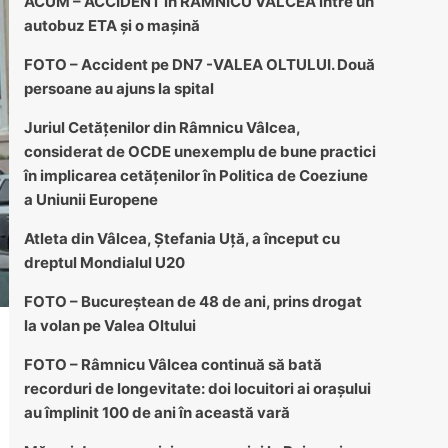
ACUM – ACCIDENT în RÂMNICU VÂLCEA între un
autobuz ETA și o mașină
FOTO – Accident pe DN7 -VALEA OLTULUI. Două
persoane au ajuns la spital
Juriul Cetățenilor din Râmnicu Vâlcea,
considerat de OCDE unexemplu de bune practici
în implicarea cetățenilor în Politica de Coeziune
a Uniunii Europene
Atleta din Vâlcea, Ștefania Uță, a început cu
dreptul Mondialul U20
FOTO – Bucureștean de 48 de ani, prins drogat
la volan pe Valea Oltului
FOTO – Râmnicu Vâlcea continuă să bată
recorduri de longevitate: doi locuitori ai orașului
au împlinit 100 de ani în această vară