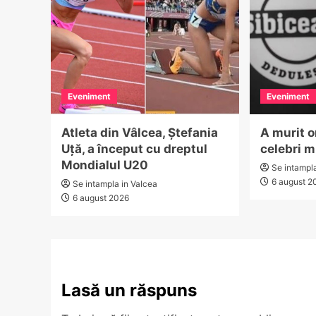
Eveniment
Eveniment
Atleta din Vâlcea, Ștefania
A murit o
Uță, a început cu dreptul
celebri m
Mondialul U20
Se intampl
6 august 2
Se intampla in Valcea
6 august 2026
Lasă un răspuns