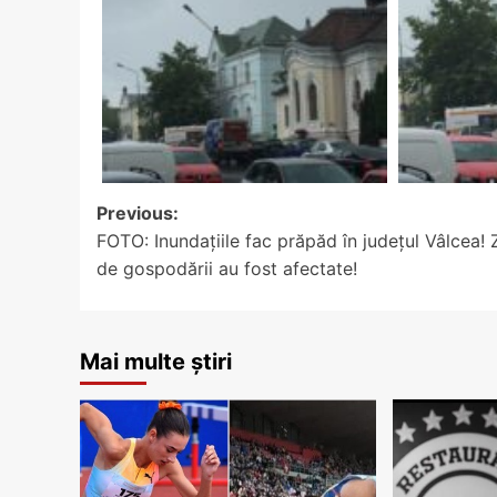
Post
Previous:
FOTO: Inundaţiile fac prăpăd în judeţul Vâlcea! 
navigation
de gospodării au fost afectate!
Mai multe știri