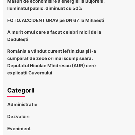
Măsuri de economisire a energiei la Bujoreni.
Iluminatul public, diminuat cu 50%
FOTO. ACCIDENT GRAV pe DN 67, la Mihăești
A murit omul care a făcut celebri micii de la
Dedulești
România a vândut curent ieftin ziua și l-a
cumpărat de zece ori mai scump seara.
Deputatul Nicolae Mîndrescu (AUR) cere
explicații Guvernului
Categorii
Administratie
Dezvaluiri
Eveniment