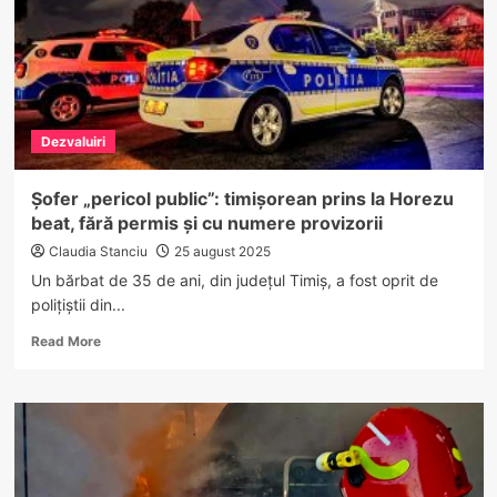
că
hrănesc
urșii
Dezvaluiri
Șofer „pericol public”: timișorean prins la Horezu
beat, fără permis și cu numere provizorii
Claudia Stanciu
25 august 2025
Un bărbat de 35 de ani, din județul Timiș, a fost oprit de
polițiștii din...
Read
Read More
more
about
Șofer
„pericol
public”:
timișorean
prins