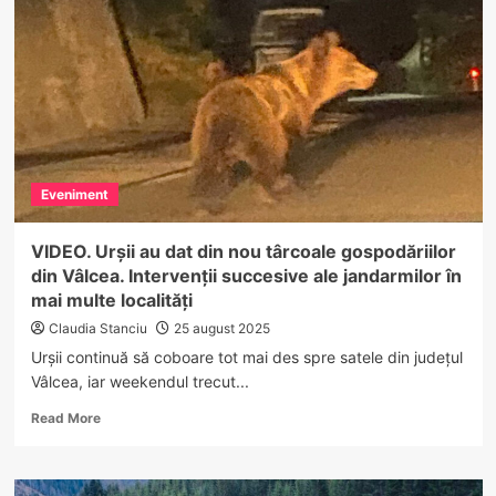
HOREZU.
Impact
între
o
motocicletă
și
o
mașină
Eveniment
VIDEO. Urșii au dat din nou târcoale gospodăriilor
din Vâlcea. Intervenții succesive ale jandarmilor în
mai multe localități
Claudia Stanciu
25 august 2025
Urșii continuă să coboare tot mai des spre satele din județul
Vâlcea, iar weekendul trecut...
Read
Read More
more
about
VIDEO.