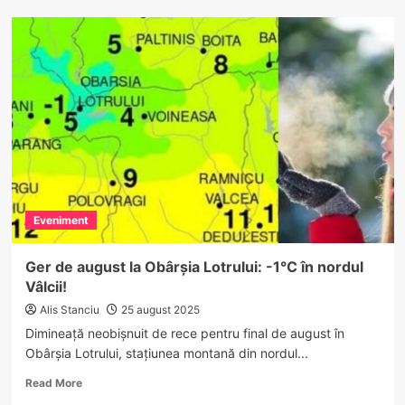
La
Petrimanu
se
construiește
primul
centru
pentru
adicții
din
Vâlcea.
Va
fi
Eveniment
gata
până
la
Ger de august la Obârșia Lotrului: -1°C în nordul
mijlocul
Vâlcii!
anului
viitor
Alis Stanciu
25 august 2025
Dimineață neobișnuit de rece pentru final de august în
Obârșia Lotrului, stațiunea montană din nordul...
Read
Read More
more