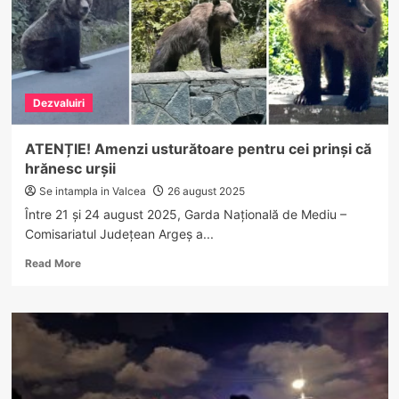
Dezvaluiri
ATENȚIE! Amenzi usturătoare pentru cei prinși că
hrănesc urșii
Se intampla in Valcea
26 august 2025
Între 21 și 24 august 2025, Garda Națională de Mediu –
Comisariatul Județean Argeș a...
Read
Read More
more
about
ATENȚIE!
Amenzi
usturătoare
pentru
cei
prinși