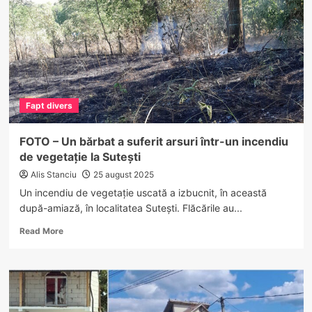
în
Golești
–
o
capră
a
murit,
dar
Fapt divers
nu
sunt
victime
FOTO – Un bărbat a suferit arsuri într-un incendiu
omenești
de vegetație la Sutești
Alis Stanciu
25 august 2025
Un incendiu de vegetație uscată a izbucnit, în această
după-amiază, în localitatea Sutești. Flăcările au...
Read
Read More
more
about
FOTO
–
Un
bărbat