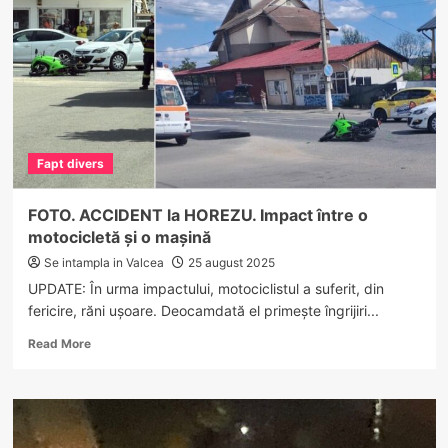
a
suferit
arsuri
într-
un
incendiu
de
vegetație
Fapt divers
la
Sutești
FOTO. ACCIDENT la HOREZU. Impact între o
motocicletă și o mașină
Se intampla in Valcea
25 august 2025
UPDATE: În urma impactului, motociclistul a suferit, din
fericire, răni ușoare. Deocamdată el primește îngrijiri...
Read
Read More
more
about
FOTO.
ACCIDENT
la