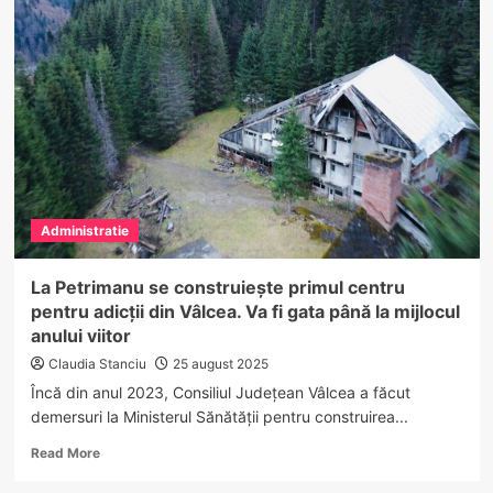
Urșii
au
dat
din
nou
târcoale
gospodăriilor
din
Vâlcea.
Intervenții
succesive
Administratie
ale
jandarmilor
în
La Petrimanu se construiește primul centru
mai
pentru adicții din Vâlcea. Va fi gata până la mijlocul
multe
anului viitor
localități
Claudia Stanciu
25 august 2025
Încă din anul 2023, Consiliul Județean Vâlcea a făcut
demersuri la Ministerul Sănătății pentru construirea...
Read
Read More
more
about