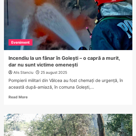
la
Horezu
beat,
fără
permis
și
cu
Eveniment
numere
provizorii
Incendiu la un fânar în Golești – o capră a murit,
dar nu sunt victime omenești
Alis Stanciu
25 august 2025
Pompierii militari din Vâlcea au fost chemați de urgență, în
această după-amiază, în comuna Golești,...
Read
Read More
more
about
Incendiu
la
un
fânar