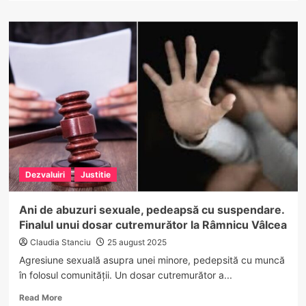
about
Ger
de
august
la
Obârșia
Lotrului:
-1°C
în
nordul
Vâlcii!
Dezvaluiri
Justitie
Ani de abuzuri sexuale, pedeapsă cu suspendare.
Finalul unui dosar cutremurător la Râmnicu Vâlcea
Claudia Stanciu
25 august 2025
Agresiune sexuală asupra unei minore, pedepsită cu muncă
în folosul comunității. Un dosar cutremurător a...
Read
Read More