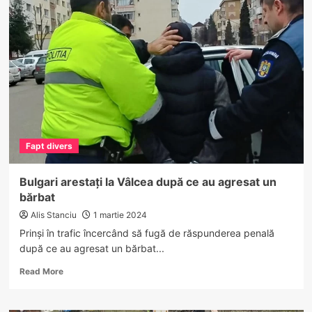
Dosare
penale
pentru
braconaj
piscicol.
Sute
de
kilograme
de
pește,
plase
Fapt divers
și
o
barcă
Bulgari arestați la Vâlcea după ce au agresat un
au
bărbat
fost
confiscate…
Alis Stanciu
1 martie 2024
Prinși în trafic încercând să fugă de răspunderea penală
după ce au agresat un bărbat...
Read
Read More
more
about
Bulgari