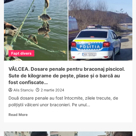
liceeni
din
Vâlcea
s-
au
înscris
la
simulările
bacalaureatului
Fapt divers
VÂLCEA. Dosare penale pentru braconaj piscicol.
Sute de kilograme de pește, plase și o barcă au
fost confiscate…
Alis Stanciu
2 martie 2024
Două dosare penale au fost întocmite, zilele trecute, de
polițiștii vâlceni unor braconieri. Pe unul...
Read
Read More
more
about
VÂLCEA.