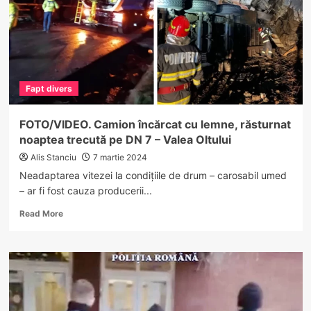
de
pe
VALEA
OLTULUI.
Doi
argeșeni
Fapt divers
sunt
suspecți…
FOTO/VIDEO. Camion încărcat cu lemne, răsturnat
noaptea trecută pe DN 7 – Valea Oltului
Alis Stanciu
7 martie 2024
Neadaptarea vitezei la condițiile de drum – carosabil umed
– ar fi fost cauza producerii...
Read
Read More
more
about
FOTO/VIDEO.
Camion
încărcat
cu
lemne,