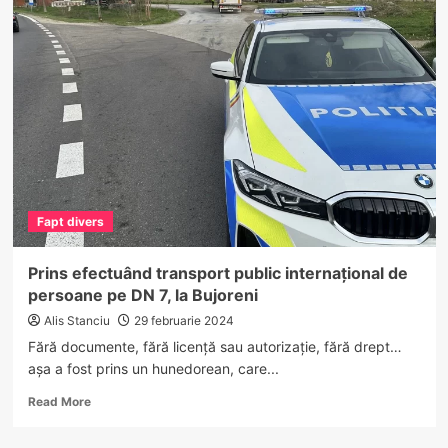
arestați
la
Vâlcea
după
ce
au
agresat
un
bărbat
Fapt divers
Prins efectuând transport public internațional de
persoane pe DN 7, la Bujoreni
Alis Stanciu
29 februarie 2024
Fără documente, fără licență sau autorizație, fără drept…
așa a fost prins un hunedorean, care...
Read
Read More
more
about