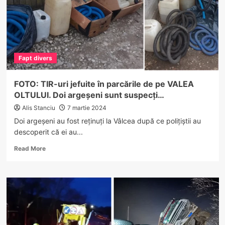
Fapt divers
FOTO: TIR-uri jefuite în parcările de pe VALEA
OLTULUI. Doi argeșeni sunt suspecți…
Alis Stanciu
7 martie 2024
Doi argeșeni au fost reținuți la Vâlcea după ce polițiștii au
descoperit că ei au...
Read
Read More
more
about
FOTO:
TIR-
uri
jefuite
în
parcările