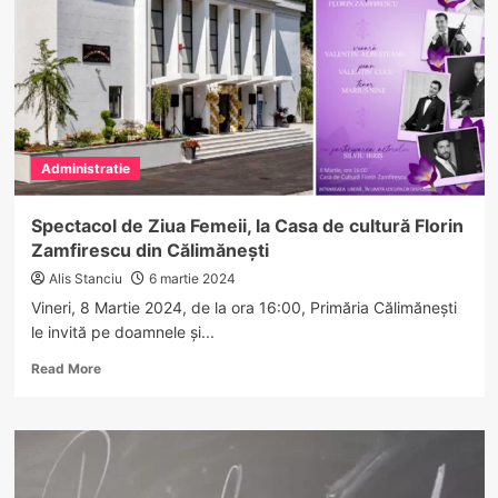
casă
de
un
tânăr
vâlcean.
Infractorul
și-
a
Administratie
primit
pedeapsa
Spectacol de Ziua Femeii, la Casa de cultură Florin
Zamfirescu din Călimănești
Alis Stanciu
6 martie 2024
Vineri, 8 Martie 2024, de la ora 16:00, Primăria Călimănești
le invită pe doamnele și...
Read
Read More
more
about
Spectacol
de
Ziua
Femeii,