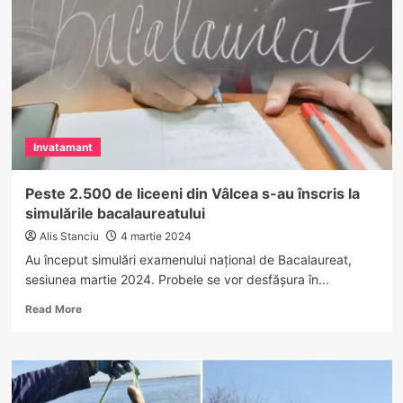
la
Casa
de
cultură
Florin
Zamfirescu
din
Călimănești
Invatamant
Peste 2.500 de liceeni din Vâlcea s-au înscris la
simulările bacalaureatului
Alis Stanciu
4 martie 2024
Au început simulări examenului național de Bacalaureat,
sesiunea martie 2024. Probele se vor desfășura în...
Read
Read More
more
about
Peste
2.500
de