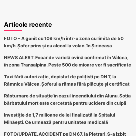
Articole recente
FOTO – A gonit cu 109 km/h într-o zonă cu limită de 50
km/h. Șofer prins și cu alcool la volan, în Șirineasa
NEWS ALERT. Focar de variolă ovină confirmat în Vâlcea,
în zona Transalpina. Peste 500 de mioare vor fi sacrificate
Taxi fără autorizație, depistat de polițiști pe DN 7, la
Râmnicu Vâlcea. Șoferul a rămas fără plăcuțe și certificat
Răsturnare de situație în cazul incendiului din Alunu. Soția
bărbatului mort este cercetată pentru ucidere din culpă
Investiție de 1,7 milioane de lei finalizată la Spitalul
Mihăești. Ce urmează pentru unitatea medicală
FOTO/UPDATE. ACCIDENT pe DN 67, la Pietrari. S-a izbit