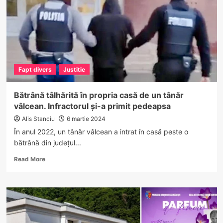
răsturnat
noaptea
trecută
pe
DN
7
–
Fapt divers
Justitie
Valea
Oltului
Bătrână tâlhărită în propria casă de un tânăr
vâlcean. Infractorul și-a primit pedeapsa
Alis Stanciu
6 martie 2024
În anul 2022, un tânăr vâlcean a intrat în casă peste o
bătrână din județul...
Read
Read More
more
about
Bătrână
tâlhărită
în
propria