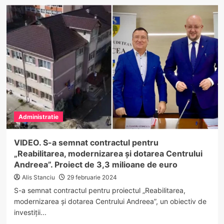
Prins
efectuând
transport
public
internațional
de
persoane
pe
DN
7,
la
Bujoreni
Administratie
VIDEO. S-a semnat contractul pentru
„Reabilitarea, modernizarea și dotarea Centrului
Andreea”. Proiect de 3,3 milioane de euro
Alis Stanciu
29 februarie 2024
S-a semnat contractul pentru proiectul „Reabilitarea,
modernizarea și dotarea Centrului Andreea”, un obiectiv de
investiții...