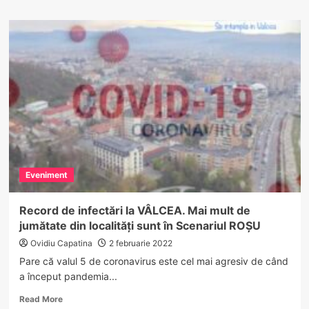
about
GRAV.
Jumătate
dintre
furnizorii
de
energie
și
gaz,
găsiți
cu
nereguli
la
Eveniment
emiterea
facturilor
Record de infectări la VÂLCEA. Mai mult de
jumătate din localități sunt în Scenariul ROȘU
Ovidiu Capatina
2 februarie 2022
Pare că valul 5 de coronavirus este cel mai agresiv de când
a început pandemia...
Read
Read More