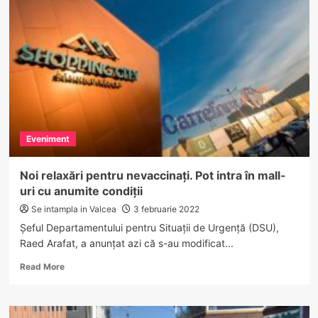
alarmă
la
Domeniul
Schiabil
Transalpina
Eveniment
Noi relaxări pentru nevaccinați. Pot intra în mall-
uri cu anumite condiții
Se intampla in Valcea
3 februarie 2022
Şeful Departamentului pentru Situaţii de Urgenţă (DSU),
Raed Arafat, a anunţat azi că s-au modificat...
Read
Read More
more
about
Noi