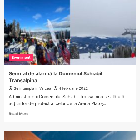
tronson
al
Autostrăzii
Sibiu-
Pitești
riscă
să
fie
suspendată.
Eveniment
Nereguli
găsite
de
Semnal de alarmă la Domeniul Schiabil
unul
Transalpina
dintre
constructori
Se intampla in Valcea
4 februarie 2022
Administratorii Domeniului Schiabil Transalpina se alătură
acțiunilor de protest al celor de la Arena Platoș...
Read
Read More
more
about
Semnal
de