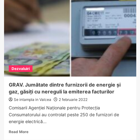
VÂLCEA.
Amenzi
de
12.000
lei
în
ultimele
24
de
ore.
Vezi
Dezvaluiri
de
ce!
GRAV. Jumătate dintre furnizorii de energie și
gaz, găsiți cu nereguli la emiterea facturilor
Se intampla in Valcea
2 februarie 2022
Comisarii Agenției Naționale pentru Protecția
Consumatorului au controlat peste 250 de furnizori de
energie electrică...
Read
Read More
more