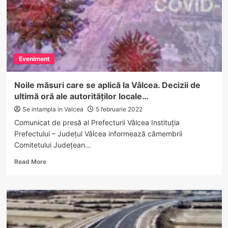
Eveniment
Noile măsuri care se aplică la Vâlcea. Decizii de
ultimă oră ale autorităților locale…
Se intampla in Valcea
5 februarie 2022
Comunicat de presă al Prefecturii Vâlcea Instituția
Prefectului – Județul Vâlcea informează cămembrii
Comitetului Județean...
Read
Read More
more
about
Noile
măsuri
care
se
aplică