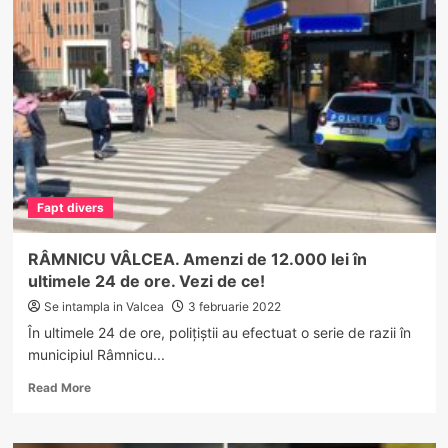
relaxări
pentru
nevaccinați.
Pot
intra
în
mall-
uri
cu
anumite
condiții
Fapt divers
RÂMNICU VÂLCEA. Amenzi de 12.000 lei în
ultimele 24 de ore. Vezi de ce!
Se intampla in Valcea
3 februarie 2022
În ultimele 24 de ore, polițiștii au efectuat o serie de razii în
municipiul Râmnicu...
Read
Read More
more
about
RÂMNICU