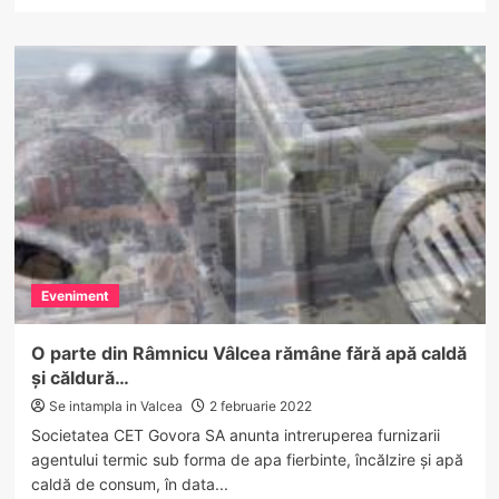
more
about
Record
de
infectări
la
VÂLCEA.
Mai
mult
de
jumătate
din
localități
sunt
Eveniment
în
Scenariul
ROȘU
O parte din Râmnicu Vâlcea rămâne fără apă caldă
și căldură…
Se intampla in Valcea
2 februarie 2022
Societatea CET Govora SA anunta intreruperea furnizarii
agentului termic sub forma de apa fierbinte, încălzire și apă
caldă de consum, în data...