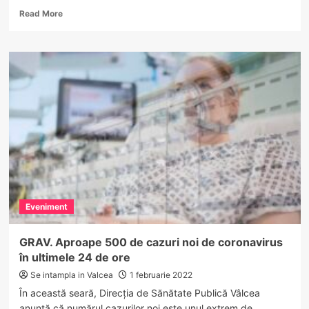
Read
Read More
more
about
O
parte
din
Râmnicu
Vâlcea
rămâne
fără
apă
caldă
și
căldură…
Eveniment
GRAV. Aproape 500 de cazuri noi de coronavirus
în ultimele 24 de ore
Se intampla in Valcea
1 februarie 2022
În această seară, Direcția de Sănătate Publică Vâlcea
anunță că numărul cazurilor noi este unul extrem de...