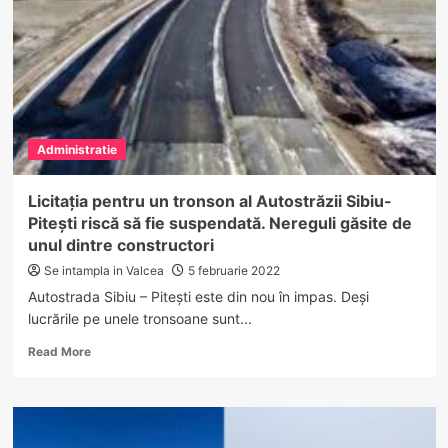
la
Vâlcea.
Decizii
de
ultimă
oră
ale
Administratie
autorităților
locale…
Licitația pentru un tronson al Autostrăzii Sibiu-
Pitești riscă să fie suspendată. Nereguli găsite de
unul dintre constructori
Se intampla in Valcea
5 februarie 2022
Autostrada Sibiu – Pitești este din nou în impas. Deși
lucrările pe unele tronsoane sunt...
Read
Read More
more
about
Licitația
pentru
un