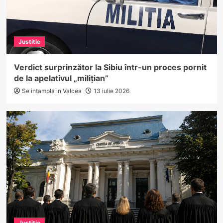
Justitie
Verdict surprinzător la Sibiu într-un proces pornit
de la apelativul „milițian”
Se intampla in Valcea
13 iulie 2026
Justitie