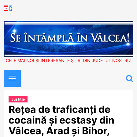
Skip
Youtube
Facebook
to
content
CELE MAI NOI ȘI INTERESANTE ȘTIRI DIN JUDEȚUL NOSTRU!
Primary
Menu
Justitie
Rețea de traficanți de
cocaină și ecstasy din
Vâlcea, Arad și Bihor,