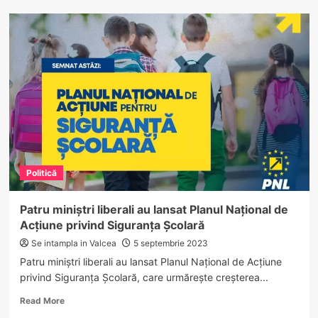
Președintele
PNL
Vâlcea:
La
Ministerul
Dezvoltării
continuă
deschiderea
finanțărilor
pentru
proiectele
din
Politică
Programul „Anghel
Saligny”
Patru miniștri liberali au lansat Planul Național de
Acțiune privind Siguranța Școlară
Se intampla in Valcea
5 septembrie 2023
Patru miniștri liberali au lansat Planul Național de Acțiune
privind Siguranța Școlară, care urmărește creșterea...
Read
Read More
more