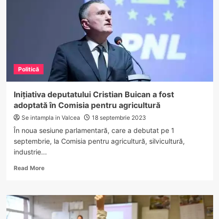
bani
din
bunurile
confiscate
Politică
Inițiativa deputatului Cristian Buican a fost
adoptată în Comisia pentru agricultură
Se intampla in Valcea
18 septembrie 2023
În noua sesiune parlamentară, care a debutat pe 1
septembrie, la Comisia pentru agricultură, silvicultură,
industrie...
Read
Read More
more
about
Inițiativa
deputatului
Cristian