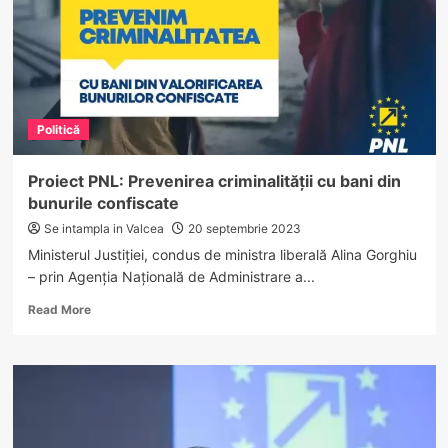
prin
absorbție
cu
ALDE
Politică
Proiect PNL: Prevenirea criminalității cu bani din
bunurile confiscate
Se intampla in Valcea
20 septembrie 2023
Ministerul Justiției, condus de ministra liberală Alina Gorghiu
– prin Agenția Națională de Administrare a...
Read
Read More
more
about
Proiect
PNL:
Prevenirea
criminalității
cu