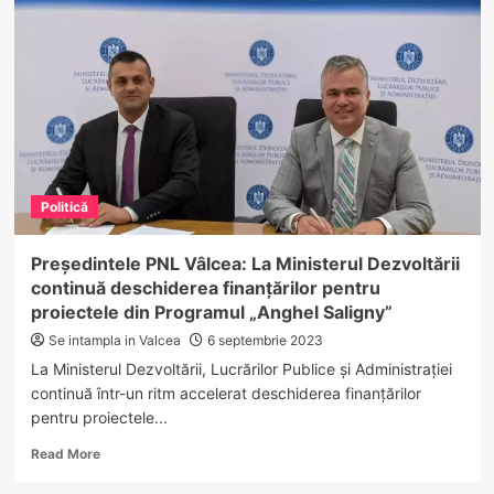
Cristian
Buican:
Emoția
începutului
de
an
școlar
Politică
Președintele PNL Vâlcea: La Ministerul Dezvoltării
continuă deschiderea finanțărilor pentru
proiectele din Programul „Anghel Saligny”
Se intampla in Valcea
6 septembrie 2023
La Ministerul Dezvoltării, Lucrărilor Publice și Administrației
continuă într-un ritm accelerat deschiderea finanțărilor
pentru proiectele...
Read
Read More
more
about