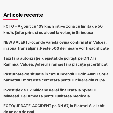
Articole recente
FOTO – A gonit cu 109 km/h într-o zonă cu limită de 50
km/h. Șofer prins și cu alcool la volan, în Șirineasa
NEWS ALERT. Focar de variolă ovină confirmat în Vâlcea,
în zona Transalpina. Peste 500 de mioare vor fi sacrificate
Taxi fără autorizație, depistat de polițiști pe DN 7, la
Râmnicu Vâlcea. Șoferul a rămas fără plăcuțe și certificat
Răsturnare de situație în cazul incendiului din Alunu. Soția
bărbatului mort este cercetată pentru ucidere din culpă
Investiție de 1,7 milioane de lei finalizată la Spitalul
Mihăești. Ce urmează pentru unitatea medicală
FOTO/UPDATE. ACCIDENT pe DN 67, la Pietrari. S-a izbit
de un cap de pod