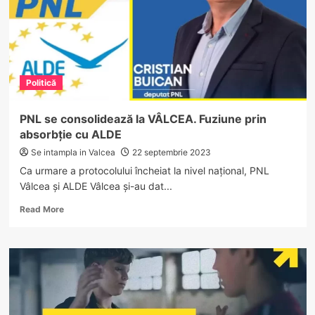
Politică
PNL se consolidează la VÂLCEA. Fuziune prin
absorbție cu ALDE
Se intampla in Valcea
22 septembrie 2023
Ca urmare a protocolului încheiat la nivel național, PNL
Vâlcea și ALDE Vâlcea și-au dat...
Read
Read More
more
about
PNL
se
consolidează
la
VÂLCEA.
Fuziune