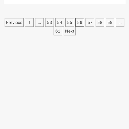
more
about
PNL.
33,9
Paginație
Previous
1
…
53
54
55
56
57
58
59
…
milioane
de
articole
62
Next
euro
pentru
daunelor
cauzate
de
secetă
în
România