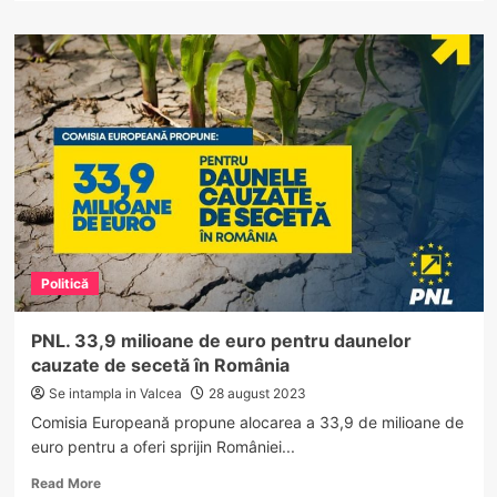
about
Patru
miniștri
liberali
au
lansat
Planul
Național
de
Acțiune
privind
Siguranța
Școlară
Politică
PNL. 33,9 milioane de euro pentru daunelor
cauzate de secetă în România
Se intampla in Valcea
28 august 2023
Comisia Europeană propune alocarea a 33,9 de milioane de
euro pentru a oferi sprijin României...
Read
Read More