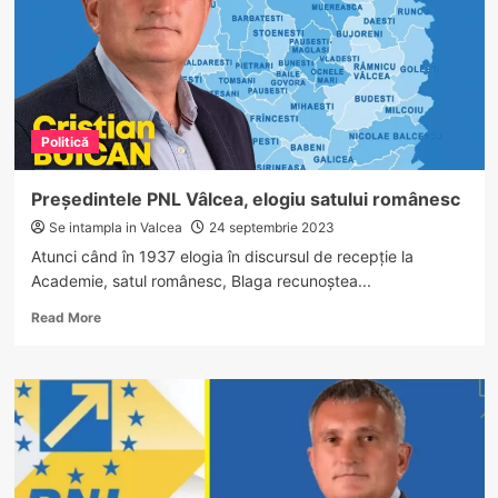
Politică
Președintele PNL Vâlcea, elogiu satului românesc
Se intampla in Valcea
24 septembrie 2023
Atunci când în 1937 elogia în discursul de recepție la
Academie, satul românesc, Blaga recunoștea...
Read
Read More
more
about
Președintele
PNL
Vâlcea,
elogiu
satului
românesc