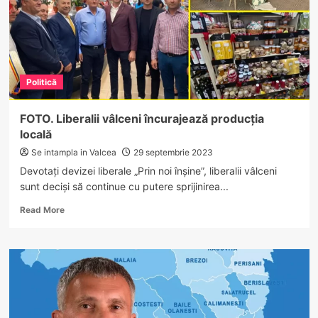
Politică
FOTO. Liberalii vâlceni încurajează producția
locală
Se intampla in Valcea
29 septembrie 2023
Devotați devizei liberale „Prin noi înșine”, liberalii vâlceni
sunt deciși să continue cu putere sprijinirea...
Read
Read More
more
about
FOTO.
Liberalii
vâlceni
încurajează
producția
locală