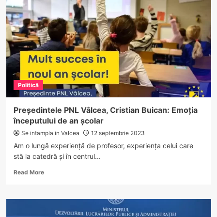
Buican
a
fost
adoptată
în
Comisia
pentru
agricultură
Politică
Președintele PNL Vâlcea, Cristian Buican: Emoția
începutului de an școlar
Se intampla in Valcea
12 septembrie 2023
Am o lungă experiență de profesor, experiența celui care
stă la catedră și în centrul...
Read
Read More
more
about
Președintele
PNL
Vâlcea,