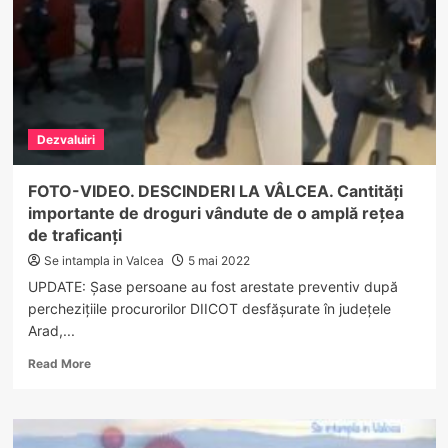
de
purtare
abuzivă
după
ce
ar
fi
Dezvaluiri
agresat
mai
mulți
FOTO-VIDEO. DESCINDERI LA VÂLCEA. Cantități
copii
importante de droguri vândute de o amplă rețea
de traficanți
Se intampla in Valcea
5 mai 2022
UPDATE: Șase persoane au fost arestate preventiv după
percheziţiile procurorilor DIICOT desfăşurate în județele
Arad,...
Read
Read More
more
about
FOTO-
VIDEO.