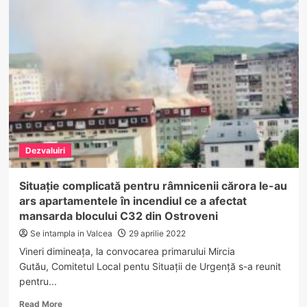
ul
Poliției
Române
a
fost
atacat
de
hackerii
ruși
Dezvaluiri
Situație complicată pentru râmnicenii cărora le-au
ars apartamentele în incendiul ce a afectat
mansarda blocului C32 din Ostroveni
Se intampla in Valcea
29 aprilie 2022
Vineri dimineaţa, la convocarea primarului Mircia
Gutău, Comitetul Local pentu Situaţii de Urgenţă s-a reunit
pentru...
Read
Read More