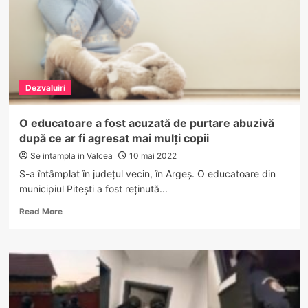
sunt
valabile
de
joi…
Dezvaluiri
O educatoare a fost acuzată de purtare abuzivă
după ce ar fi agresat mai mulți copii
Se intampla in Valcea
10 mai 2022
S-a întâmplat în județul vecin, în Argeș. O educatoare din
municipiul Pitești a fost reținută...
Read
Read More
more
about
O
educatoare
a
fost
acuzată