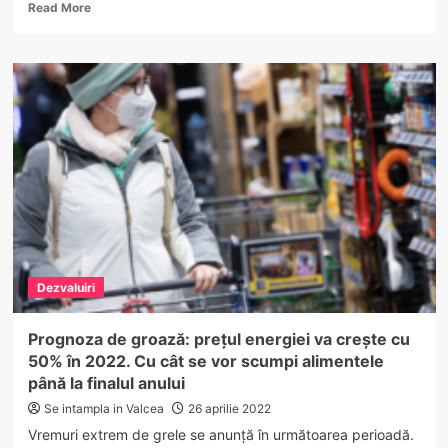
Read
Read More
more
about
Jaf
de
35.000
de
euro
într-
o
comună
din
Vâlcea.
Suspecții
sunt
Dezvaluiri
rude
cu
victima!
Prognoza de groază: prețul energiei va crește cu
50% în 2022. Cu cât se vor scumpi alimentele
până la finalul anului
Se intampla in Valcea
26 aprilie 2022
Vremuri extrem de grele se anunță în următoarea perioadă.