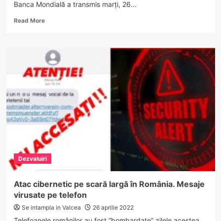
Banca Mondială a transmis marți, 26...
Read
Read More
more
about
Prognoza
de
groază:
prețul
energiei
va
crește
cu
50%
în
2022.
Cu
Dezvaluiri
cât
se
vor
Atac cibernetic pe scară largă în România. Mesaje
scumpi
virusate pe telefon
alimentele
până
Se intampla in Valcea
26 aprilie 2022
la
Telefoanele românilor au fost “bombardate” zilele acestea