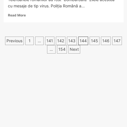
finalul
cu mesaje de tip virus. Poliţia Română a...
anului
Read
Read More
more
about
Atac
cibernetic
Paginație
Previous
1
…
141
142
143
144
145
146
147
pe
scară
articole
…
154
Next
largă
în
România.
Mesaje
virusate
pe
telefon