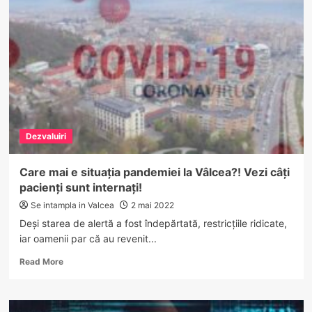
DESCINDERI
LA
VÂLCEA.
Cantități
importante
de
droguri
vândute
de
o
Dezvaluiri
amplă
rețea
de
Care mai e situația pandemiei la Vâlcea?! Vezi câți
traficanți
pacienți sunt internați!
Se intampla in Valcea
2 mai 2022
Deși starea de alertă a fost îndepărtată, restricțiile ridicate,
iar oamenii par că au revenit...
Read
Read More
more
about
Care