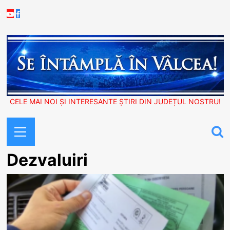
Skip
Youtube
Facebook
to
content
CELE MAI NOI ȘI INTERESANTE ȘTIRI DIN JUDEȚUL NOSTRU!
Primary
Menu
Dezvaluiri