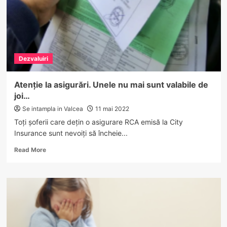
Dezvaluiri
Atenție la asigurări. Unele nu mai sunt valabile de
joi…
Se intampla in Valcea
11 mai 2022
Toți șoferii care dețin o asigurare RCA emisă la City
Insurance sunt nevoiți să încheie...
Read
Read More
more
about
Atenție
la
asigurări.
Unele
nu
mai