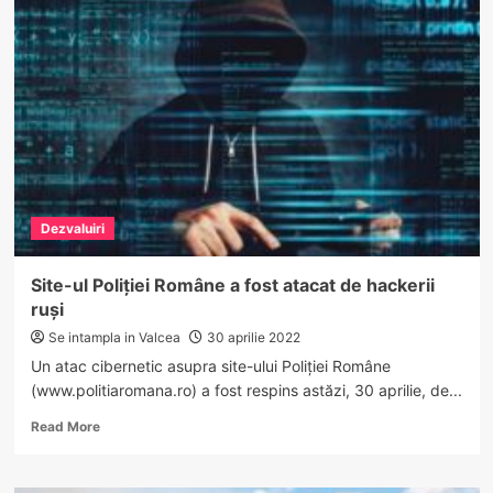
mai
e
situația
pandemiei
la
Vâlcea?!
Vezi
câți
pacienți
sunt
internați!
Dezvaluiri
Site-ul Poliției Române a fost atacat de hackerii
ruși
Se intampla in Valcea
30 aprilie 2022
Un atac cibernetic asupra site-ului Poliţiei Române
(www.politiaromana.ro) a fost respins astăzi, 30 aprilie, de...
Read
Read More
more
about
Site-