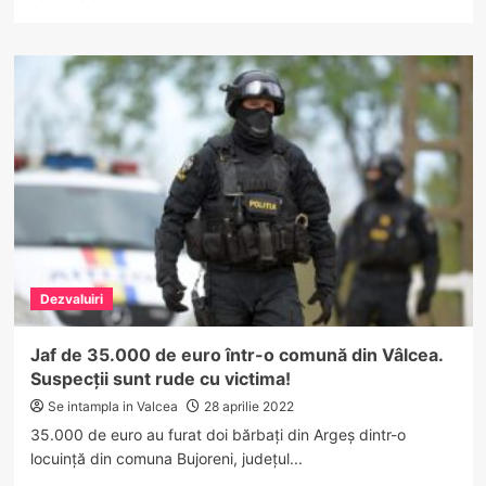
more
about
Situație
complicată
pentru
râmnicenii
cărora
le-
au
ars
apartamentele
în
incendiul
ce
Dezvaluiri
a
afectat
mansarda
Jaf de 35.000 de euro într-o comună din Vâlcea.
blocului
Suspecții sunt rude cu victima!
C32
din
Se intampla in Valcea
28 aprilie 2022
Ostroveni
35.000 de euro au furat doi bărbați din Argeș dintr-o
locuință din comuna Bujoreni, județul...